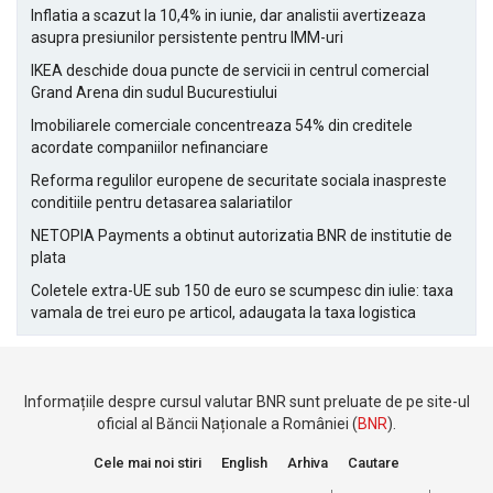
Inflatia a scazut la 10,4% in iunie, dar analistii avertizeaza
asupra presiunilor persistente pentru IMM-uri
IKEA deschide doua puncte de servicii in centrul comercial
Grand Arena din sudul Bucurestiului
Imobiliarele comerciale concentreaza 54% din creditele
acordate companiilor nefinanciare
Reforma regulilor europene de securitate sociala inaspreste
conditiile pentru detasarea salariatilor
NETOPIA Payments a obtinut autorizatia BNR de institutie de
plata
Coletele extra-UE sub 150 de euro se scumpesc din iulie: taxa
vamala de trei euro pe articol, adaugata la taxa logistica
Informațiile despre cursul valutar BNR sunt preluate de pe site-ul
oficial al Băncii Naționale a României (
BNR
).
Cele mai noi stiri
English
Arhiva
Cautare