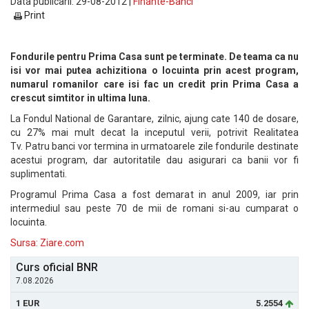
Data publicarii: 29-08-2012 |
Finante-Banci
Print
Fondurile pentru Prima Casa sunt pe terminate. De teama ca nu
isi vor mai putea achizitiona o locuinta prin acest program,
numarul romanilor care isi fac un credit prin Prima Casa a
crescut simtitor in ultima luna.
La Fondul National de Garantare, zilnic, ajung cate 140 de dosare,
cu 27% mai mult decat la inceputul verii, potrivit Realitatea
Tv. Patru banci vor termina in urmatoarele zile fondurile destinate
acestui program, dar autoritatile dau asigurari ca banii vor fi
suplimentati.
Programul Prima Casa a fost demarat in anul 2009, iar prin
intermediul sau peste 70 de mii de romani si-au cumparat o
locuinta.
Sursa: Ziare.com
Curs oficial BNR
7.08.2026
1 EUR
5.2554