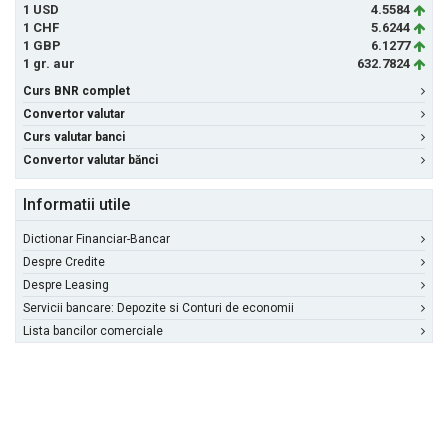
1 USD
4.5584
1 CHF
5.6244
1 GBP
6.1277
1 gr. aur
632.7824
Curs BNR complet
Convertor valutar
Curs valutar banci
Convertor valutar bănci
Informatii utile
Dictionar Financiar-Bancar
Despre Credite
Despre Leasing
Servicii bancare: Depozite si Conturi de economii
Lista bancilor comerciale