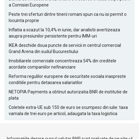
a Comisiei Europene
Peste trei sferturi dintre tinerii romani spun ca nu isi permit o
locuinta proprie
Inflatia a scazut la 10,4% in iunie, dar analistii avertizeaza
asupra presiunilor persistente pentru IMM-uri
IKEA deschide doua puncte de servicii in centrul comercial
Grand Arena din sudul Bucurestiului
Imobiliarele comerciale concentreaza 54% din creditele
acordate companiilor nefinanciare
Reforma regulilor europene de securitate sociala inaspreste
conditiile pentru detasarea salariatilor
NETOPIA Payments a obtinut autorizatia BNR de institutie de
plata
Coletele extra-UE sub 150 de euro se scumpesc din iulie: taxa
vamala de trei euro pe articol, adaugata la taxa logistica
Informațiile despre cursul valutar BNR sunt preluate de pe site-ul