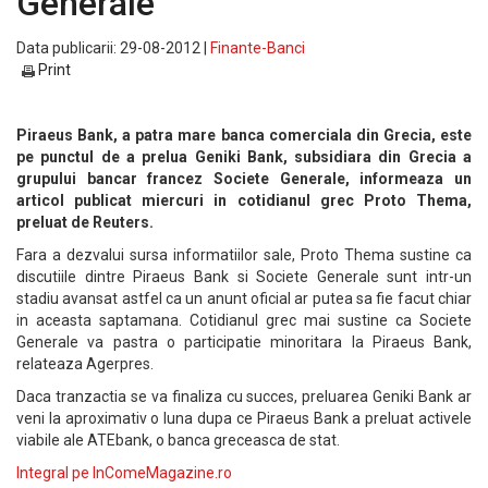
Generale
Data publicarii: 29-08-2012 |
Finante-Banci
Print
Piraeus Bank, a patra mare banca comerciala din Grecia, este
pe punctul de a prelua Geniki Bank, subsidiara din Grecia a
grupului bancar francez Societe Generale, informeaza un
articol publicat miercuri in cotidianul grec Proto Thema,
preluat de Reuters.
Fara a dezvalui sursa informatiilor sale, Proto Thema sustine ca
discutiile dintre Piraeus Bank si Societe Generale sunt intr-un
stadiu avansat astfel ca un anunt oficial ar putea sa fie facut chiar
in aceasta saptamana. Cotidianul grec mai sustine ca Societe
Generale va pastra o participatie minoritara la Piraeus Bank,
relateaza Agerpres.
Daca tranzactia se va finaliza cu succes, preluarea Geniki Bank ar
veni la aproximativ o luna dupa ce Piraeus Bank a preluat activele
viabile ale ATEbank, o banca greceasca de stat.
Integral pe InComeMagazine.ro