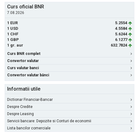
Curs oficial BNR
7.08.2026
1 EUR
5.2554
1 USD
4.5584
1 CHF
5.6244
1 GBP
6.1277
1 gr. aur
632.7824
Curs BNR complet
Convertor valutar
Curs valutar banci
Convertor valutar bănci
Informatii utile
Dictionar Financiar-Bancar
Despre Credite
Despre Leasing
Servicii bancare: Depozite si Conturi de economii
Lista bancilor comerciale