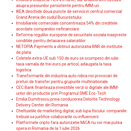
asupra presiunilor persistente pentru IMM-uri
IKEA deschide doua puncte de servicii in centrul comercial
Grand Arena din sudul Bucurestiului
Imobiliarele comerciale concentreaza 54% din creditele
acordate companiilor nefinanciare
Reforma regulilor europene de securitate sociala inaspreste
conditiile pentru detasarea salariatilor
NETOPIA Payments a obtinut autorizatia BNR de institutie
de plata
Coletele extra-UE sub 150 de euro se scumpesc din iulie:
taxa vamala de trei euro pe articol, adaugata la taxa
logistica
Transformarile din industria auto ridica noi provocari de
preturi de transfer pentru grupurile multinationale
CEC Bank finanteaza investitiile verzi si digitale ale IMM-
urilor din productie prin Programul SME Eco-Tech
Emilia Dumitrescu preia conducerea Deloitte Technology
Delivery Center din Romania
Cheltuielile de marketing digital, sub lupa fiscului: companiile
trebuie sa justifice colaborarile cu influencerii
Platformele cripto fara autorizatie MiCA nu vor mai putea
opera in Romania de la 1 iulie 2026