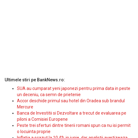
Ultimele stiri pe BankNews.ro:
SUA au cumparat yeni japonezi pentru prima data in peste
un deceniu, ca semn de prietenie
Accor deschide primul sau hotel din Oradea sub brandul
Mercure
Banca de Investitii si Dezvoltare a trecut de evaluarea pe
piloni a Comisiei Europene
Peste trei sferturi dintre tinerii romani spun ca nu isi permit
o locuinta proprie
Inflatia a scazut la 10,4% in iunie, dar analistii avertizeaza