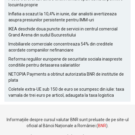
locuinta proprie
Inflatia a scazut la 10,4% in iunie, dar analistii avertizeaza
asupra presiunilor persistente pentru IMM-uri
IKEA deschide doua puncte de servicii in centrul comercial
Grand Arena din sudul Bucurestiului
Imobiliarele comerciale concentreaza 54% din creditele
acordate companiilor nefinanciare
Reforma regulilor europene de securitate sociala inaspreste
conditiile pentru detasarea salariatilor
NETOPIA Payments a obtinut autorizatia BNR de institutie de
plata
Coletele extra-UE sub 150 de euro se scumpesc din iulie: taxa
vamala de trei euro pe articol, adaugata la taxa logistica
Informațiile despre cursul valutar BNR sunt preluate de pe site-ul
oficial al Băncii Naționale a României (
BNR
).