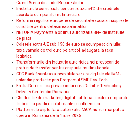
Grand Arena din sudul Bucurestiului
Imobiliarele comerciale concentreaza 54% din creditele
acordate companiilor nefinanciare
Reforma regulilor europene de securitate sociala inaspreste
conditiile pentru detasarea salariatilor
NETOPIA Payments a obtinut autorizatia BNR de institutie
de plata
Coletele extra-UE sub 150 de euro se scumpesc din iulie:
taxa vamala de trei euro pe articol, adaugata la taxa
logistica
Transformarile din industria auto ridica noi provocari de
preturi de transfer pentru grupurile multinationale
CEC Bank finanteaza investitiile verzi si digitale ale IMM-
urilor din productie prin Programul SME Eco-Tech
Emilia Dumitrescu preia conducerea Deloitte Technology
Delivery Center din Romania
Cheltuielile de marketing digital, sub lupa fiscului: companiile
trebuie sa justifice colaborarile cu influencerii
Platformele cripto fara autorizatie MiCA nu vor mai putea
opera in Romania de la 1 iulie 2026