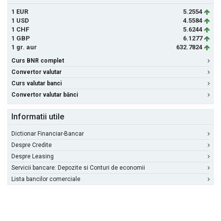
1 EUR
5.2554
1 USD
4.5584
1 CHF
5.6244
1 GBP
6.1277
1 gr. aur
632.7824
Curs BNR complet
Convertor valutar
Curs valutar banci
Convertor valutar bănci
Informatii utile
Dictionar Financiar-Bancar
Despre Credite
Despre Leasing
Servicii bancare: Depozite si Conturi de economii
Lista bancilor comerciale