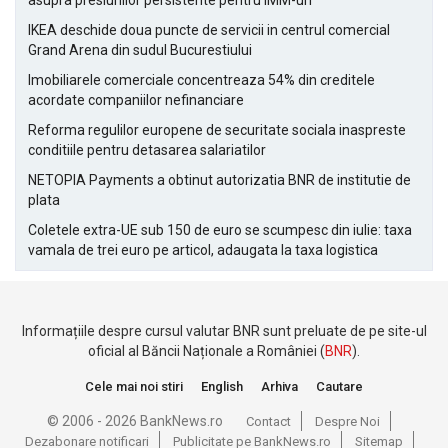
asupra presiunilor persistente pentru IMM-uri
IKEA deschide doua puncte de servicii in centrul comercial
Grand Arena din sudul Bucurestiului
Imobiliarele comerciale concentreaza 54% din creditele
acordate companiilor nefinanciare
Reforma regulilor europene de securitate sociala inaspreste
conditiile pentru detasarea salariatilor
NETOPIA Payments a obtinut autorizatia BNR de institutie de
plata
Coletele extra-UE sub 150 de euro se scumpesc din iulie: taxa
vamala de trei euro pe articol, adaugata la taxa logistica
Informațiile despre cursul valutar BNR sunt preluate de pe site-ul
oficial al Băncii Naționale a României (
BNR
).
Cele mai noi stiri
English
Arhiva
Cautare
© 2006 - 2026 BankNews.ro
Contact
Despre Noi
Dezabonare notificari
Publicitate pe BankNews.ro
Sitemap