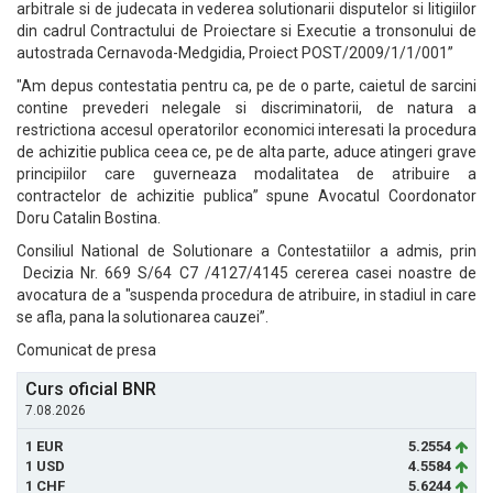
arbitrale si de judecata in vederea solutionarii disputelor si litigiilor
din cadrul Contractului de Proiectare si Executie a tronsonului de
autostrada Cernavoda-Medgidia, Proiect POST/2009/1/1/001”
"Am depus contestatia pentru ca, pe de o parte, caietul de sarcini
contine prevederi nelegale si discriminatorii, de natura a
restrictiona accesul operatorilor economici interesati la procedura
de achizitie publica ceea ce, pe de alta parte, aduce atingeri grave
principiilor care guverneaza modalitatea de atribuire a
contractelor de achizitie publica” spune Avocatul Coordonator
Doru Catalin Bostina.
Consiliul National de Solutionare a Contestatiilor a admis, prin
Decizia Nr. 669 S/64 C7 /4127/4145 cererea casei noastre de
avocatura de a "suspenda procedura de atribuire, in stadiul in care
se afla, pana la solutionarea cauzei”.
Comunicat de presa
Curs oficial BNR
7.08.2026
1 EUR
5.2554
1 USD
4.5584
1 CHF
5.6244