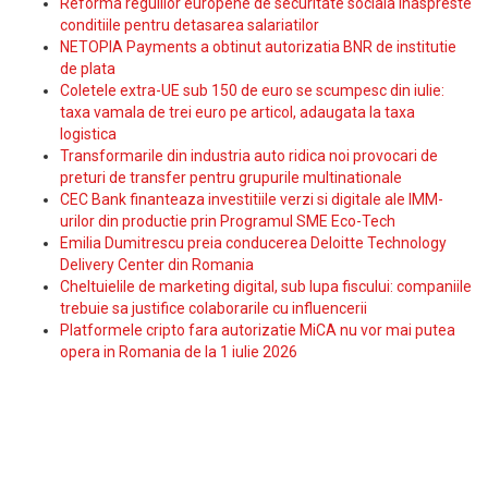
Reforma regulilor europene de securitate sociala inaspreste
conditiile pentru detasarea salariatilor
NETOPIA Payments a obtinut autorizatia BNR de institutie
de plata
Coletele extra-UE sub 150 de euro se scumpesc din iulie:
taxa vamala de trei euro pe articol, adaugata la taxa
logistica
Transformarile din industria auto ridica noi provocari de
preturi de transfer pentru grupurile multinationale
CEC Bank finanteaza investitiile verzi si digitale ale IMM-
urilor din productie prin Programul SME Eco-Tech
Emilia Dumitrescu preia conducerea Deloitte Technology
Delivery Center din Romania
Cheltuielile de marketing digital, sub lupa fiscului: companiile
trebuie sa justifice colaborarile cu influencerii
Platformele cripto fara autorizatie MiCA nu vor mai putea
opera in Romania de la 1 iulie 2026