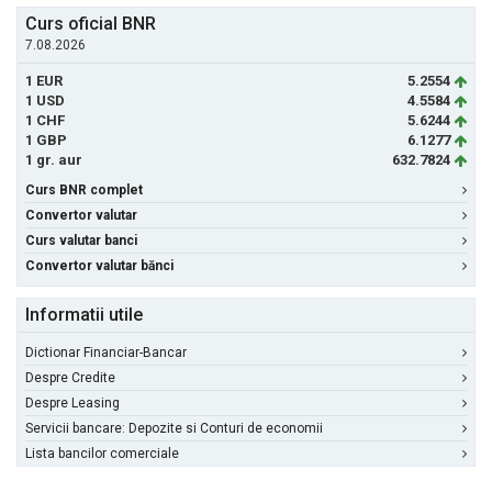
Curs oficial BNR
7.08.2026
1 EUR
5.2554
1 USD
4.5584
1 CHF
5.6244
1 GBP
6.1277
1 gr. aur
632.7824
Curs BNR complet
Convertor valutar
Curs valutar banci
Convertor valutar bănci
Informatii utile
Dictionar Financiar-Bancar
Despre Credite
Despre Leasing
Servicii bancare: Depozite si Conturi de economii
Lista bancilor comerciale