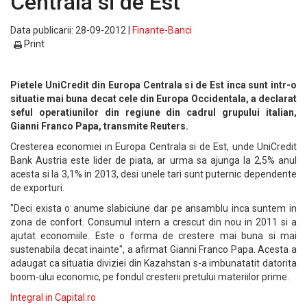
Centrala si de Est
Data publicarii: 28-09-2012 |
Finante-Banci
Print
Pietele UniCredit din Europa Centrala si de Est inca sunt intr-o
situatie mai buna decat cele din Europa Occidentala, a declarat
seful operatiunilor din regiune din cadrul grupului italian,
Gianni Franco Papa, transmite Reuters.
Cresterea economiei in Europa Centrala si de Est, unde UniCredit
Bank Austria este lider de piata, ar urma sa ajunga la 2,5% anul
acesta si la 3,1% in 2013, desi unele tari sunt puternic dependente
de exporturi.
"Deci exista o anume slabiciune dar pe ansamblu inca suntem in
zona de confort. Consumul intern a crescut din nou in 2011 si a
ajutat economiile. Este o forma de crestere mai buna si mai
sustenabila decat inainte", a afirmat Gianni Franco Papa. Acesta a
adaugat ca situatia diviziei din Kazahstan s-a imbunatatit datorita
boom-ului economic, pe fondul cresterii pretului materiilor prime.
Integral in Capital.ro