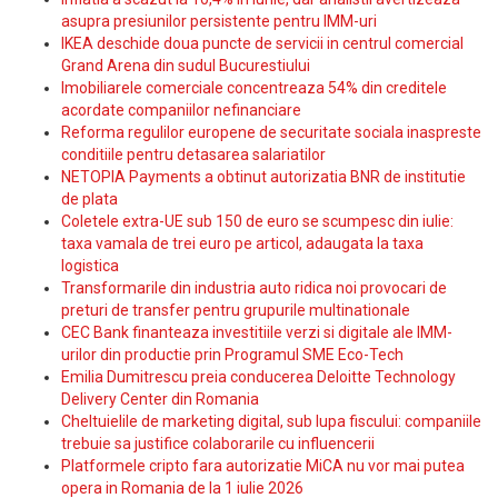
asupra presiunilor persistente pentru IMM-uri
IKEA deschide doua puncte de servicii in centrul comercial
Grand Arena din sudul Bucurestiului
Imobiliarele comerciale concentreaza 54% din creditele
acordate companiilor nefinanciare
Reforma regulilor europene de securitate sociala inaspreste
conditiile pentru detasarea salariatilor
NETOPIA Payments a obtinut autorizatia BNR de institutie
de plata
Coletele extra-UE sub 150 de euro se scumpesc din iulie:
taxa vamala de trei euro pe articol, adaugata la taxa
logistica
Transformarile din industria auto ridica noi provocari de
preturi de transfer pentru grupurile multinationale
CEC Bank finanteaza investitiile verzi si digitale ale IMM-
urilor din productie prin Programul SME Eco-Tech
Emilia Dumitrescu preia conducerea Deloitte Technology
Delivery Center din Romania
Cheltuielile de marketing digital, sub lupa fiscului: companiile
trebuie sa justifice colaborarile cu influencerii
Platformele cripto fara autorizatie MiCA nu vor mai putea
opera in Romania de la 1 iulie 2026