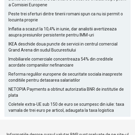
a Comisiei Europene
Peste trei sferturi dintre tinerii romani spun ca nu isi permit o
locuinta proprie
Inflatia a scazut la 10,4% in iunie, dar analistii avertizeaza
asupra presiunilor persistente pentru IMM-uri
IKEA deschide doua puncte de servicii in centrul comercial
Grand Arena din sudul Bucurestiului
Imobiliarele comerciale concentreaza 54% din creditele
acordate companiilor nefinanciare
Reforma regulilor europene de securitate sociala inaspreste
conditiile pentru detasarea salariatilor
NETOPIA Payments a obtinut autorizatia BNR de institutie de
plata
Coletele extra-UE sub 150 de euro se scumpesc din iulie: taxa
vamala de trei euro pe articol, adaugata la taxa logistica
Informațiile despre cursul valutar BNR sunt preluate de pe site-ul