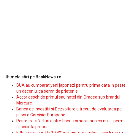
Ultimele stiri pe BankNews.ro:
SUA au cumparat yeni japonezi pentru prima data in peste
un deceniu, ca semn de prietenie
Accor deschide primul sau hotel din Oradea sub brandul
Mercure
Banca de Investitii si Dezvoltare a trecut de evaluarea pe
piloni a Comisiei Europene
Peste trei sferturi dintre tinerii romani spun ca nu isi permit
o locuinta proprie
Inflatia a scazut la 10,4% in iunie, dar analistii avertizeaza