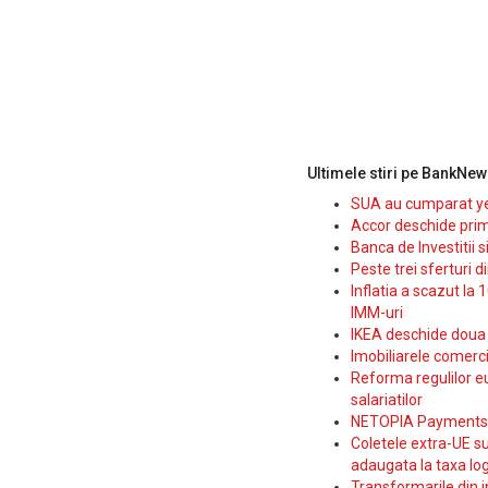
Ultimele stiri pe BankNew
SUA au cumparat yen
Accor deschide prim
Banca de Investitii 
Peste trei sferturi d
Inflatia a scazut la 
IMM-uri
IKEA deschide doua p
Imobiliarele comerc
Reforma regulilor e
salariatilor
NETOPIA Payments a 
Coletele extra-UE su
adaugata la taxa log
Transformarile din i