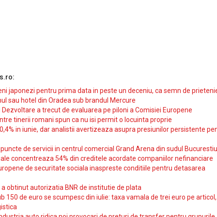
s.ro:
i japonezi pentru prima data in peste un deceniu, ca semn de prieteni
ul sau hotel din Oradea sub brandul Mercure
si Dezvoltare a trecut de evaluarea pe piloni a Comisiei Europene
intre tinerii romani spun ca nu isi permit o locuinta proprie
10,4% in iunie, dar analistii avertizeaza asupra presiunilor persistente pe
uncte de servicii in centrul comercial Grand Arena din sudul Bucurestiu
iale concentreaza 54% din creditele acordate companiilor nefinanciare
uropene de securitate sociala inaspreste conditiile pentru detasarea
obtinut autorizatia BNR de institutie de plata
b 150 de euro se scumpesc din iulie: taxa vamala de trei euro pe articol,
istica
ndustria auto ridica noi provocari de preturi de transfer pentru grupurile