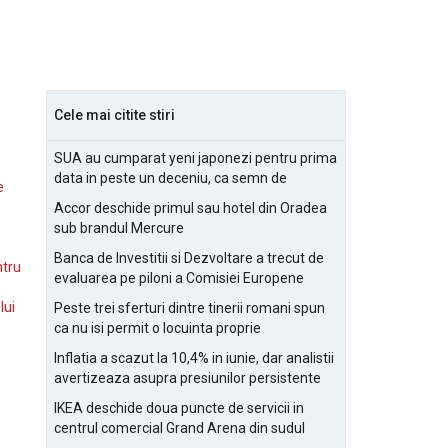
Cele mai citite stiri
SUA au cumparat yeni japonezi pentru prima
data in peste un deceniu, ca semn de
e
prietenie
Accor deschide primul sau hotel din Oradea
sub brandul Mercure
Banca de Investitii si Dezvoltare a trecut de
ntru
evaluarea pe piloni a Comisiei Europene
lui
Peste trei sferturi dintre tinerii romani spun
ca nu isi permit o locuinta proprie
Inflatia a scazut la 10,4% in iunie, dar analistii
avertizeaza asupra presiunilor persistente
pentru IMM-uri
IKEA deschide doua puncte de servicii in
centrul comercial Grand Arena din sudul