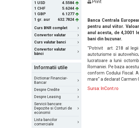
Print
1 USD
4.5584
1 CHF
5.6244
1 GBP
6.1277
1 gr. aur
632.7824
Banca Centrala Europeana
pentru anul viitor. Valo
Curs BNR complet
anul acesta, de 4,3001 l
Convertor valutar
bani din buzunar.
Curs valutar banci
"Potrivit art. 218 al le
Convertor valutar
bănci
autoturisme si autovehicu
lucratoare a lunii octom
Romaniei. Pe baza acestui 
Informatii utile
conform Codului Fiscal. A
Dictionar Financiar-
mare" a declarat Carmen C
Bancar
Sursa: InCont.ro
Despre Credite
Despre Leasing
Servicii bancare:
Depozite si Conturi de
economii
Lista bancilor
comerciale