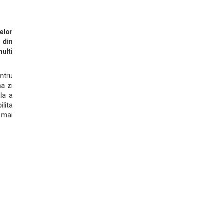
elor
 din
ulti
ntru
ma zi
la a
ilita
i mai