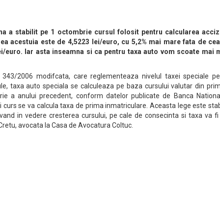
 a stabilit pe 1 octombrie cursul folosit pentru calcularea acciz
area acestuia este de 4,5223 lei/euro, cu 5,2% mai mare fata de cea
ei/euro. Iar asta inseamna si ca pentru taxa auto vom scoate mai m
gii 343/2006 modifcata, care reglementeaza nivelul taxei speciale pe
le, taxa auto speciala se calculeaza pe baza cursului valutar din pri
brie a anului precedent, conform datelor publicate de Banca Nationa
curs se va calcula taxa de prima inmatriculare. Aceasta lege este stab
vand in vedere cresterea cursului, pe cale de consecinta si taxa va f
retu, avocata la Casa de Avocatura Coltuc.