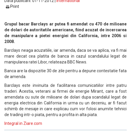
Data publicarii: 01-11-2012 |
International
Print
Grupul bacar Barclays ar putea fi amendat cu 470 de milioane
de dolari de autoritatile americane, fiind acuzat de incercarea
de manipulare a pietei energiei din California, intre 2006 si
2008.
Barclays neaga acuzatiile, iar amenda, daca se va aplica, va fi mai
mare decat cea platita de banca in cazul scandalului legat de
manipularea ratei Libor, relateaza BBC News.
Banca are la dispozitie 30 de zile pentru a depune contestatie fata
de amenda.
Barclays este invinuita de facilitarea comunicatiilor intre patru
traderi. Acestia, veterani ai firmei de energie Mirant, care a fost
amendata cu sute de milioane de dolari dupa scandalul legat de
energia electrica din California in urma cu un deceniu, ar fi facut
schimb de mesaje in care explicau cum vor folosi anumite tehnici
de trading intr-o piata, pentru a profita in alta piata.
Integral in Ziare.com