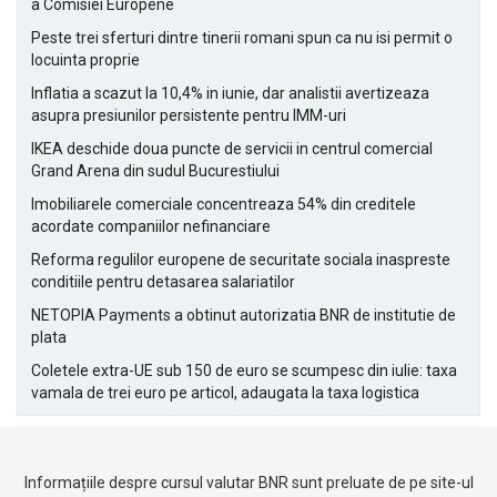
a Comisiei Europene
Peste trei sferturi dintre tinerii romani spun ca nu isi permit o
locuinta proprie
Inflatia a scazut la 10,4% in iunie, dar analistii avertizeaza
asupra presiunilor persistente pentru IMM-uri
IKEA deschide doua puncte de servicii in centrul comercial
Grand Arena din sudul Bucurestiului
Imobiliarele comerciale concentreaza 54% din creditele
acordate companiilor nefinanciare
Reforma regulilor europene de securitate sociala inaspreste
conditiile pentru detasarea salariatilor
NETOPIA Payments a obtinut autorizatia BNR de institutie de
plata
Coletele extra-UE sub 150 de euro se scumpesc din iulie: taxa
vamala de trei euro pe articol, adaugata la taxa logistica
Informațiile despre cursul valutar BNR sunt preluate de pe site-ul