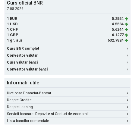
Curs oficial BNR
7.08.2026
1 EUR
5.2554
1 USD
4.5584
1 CHF
5.6244
1 GBP
6.1277
1 gr. aur
632.7824
Curs BNR complet
Convertor valutar
Curs valutar banci
Convertor valutar bănci
Informatii utile
Dictionar Financiar-Bancar
Despre Credite
Despre Leasing
Servicii bancare: Depozite si Conturi de economii
Lista bancilor comerciale