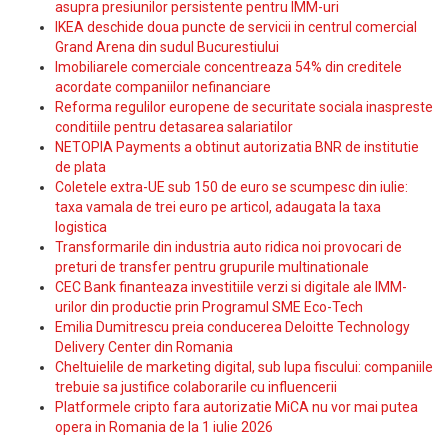
asupra presiunilor persistente pentru IMM-uri
IKEA deschide doua puncte de servicii in centrul comercial
Grand Arena din sudul Bucurestiului
Imobiliarele comerciale concentreaza 54% din creditele
acordate companiilor nefinanciare
Reforma regulilor europene de securitate sociala inaspreste
conditiile pentru detasarea salariatilor
NETOPIA Payments a obtinut autorizatia BNR de institutie
de plata
Coletele extra-UE sub 150 de euro se scumpesc din iulie:
taxa vamala de trei euro pe articol, adaugata la taxa
logistica
Transformarile din industria auto ridica noi provocari de
preturi de transfer pentru grupurile multinationale
CEC Bank finanteaza investitiile verzi si digitale ale IMM-
urilor din productie prin Programul SME Eco-Tech
Emilia Dumitrescu preia conducerea Deloitte Technology
Delivery Center din Romania
Cheltuielile de marketing digital, sub lupa fiscului: companiile
trebuie sa justifice colaborarile cu influencerii
Platformele cripto fara autorizatie MiCA nu vor mai putea
opera in Romania de la 1 iulie 2026