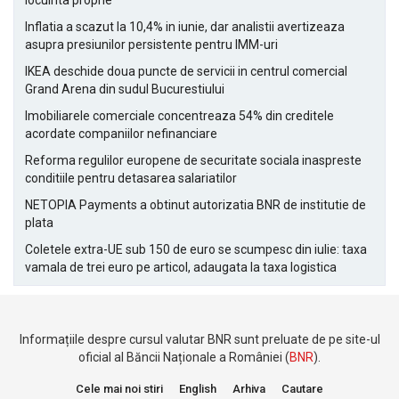
locuinta proprie
Inflatia a scazut la 10,4% in iunie, dar analistii avertizeaza
asupra presiunilor persistente pentru IMM-uri
IKEA deschide doua puncte de servicii in centrul comercial
Grand Arena din sudul Bucurestiului
Imobiliarele comerciale concentreaza 54% din creditele
acordate companiilor nefinanciare
Reforma regulilor europene de securitate sociala inaspreste
conditiile pentru detasarea salariatilor
NETOPIA Payments a obtinut autorizatia BNR de institutie de
plata
Coletele extra-UE sub 150 de euro se scumpesc din iulie: taxa
vamala de trei euro pe articol, adaugata la taxa logistica
Informațiile despre cursul valutar BNR sunt preluate de pe site-ul
oficial al Băncii Naționale a României (
BNR
).
Cele mai noi stiri
English
Arhiva
Cautare