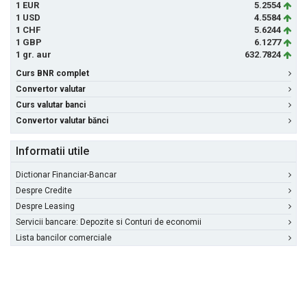
1 EUR
5.2554
1 USD
4.5584
1 CHF
5.6244
1 GBP
6.1277
1 gr. aur
632.7824
Curs BNR complet
Convertor valutar
Curs valutar banci
Convertor valutar bănci
Informatii utile
Dictionar Financiar-Bancar
Despre Credite
Despre Leasing
Servicii bancare: Depozite si Conturi de economii
Lista bancilor comerciale