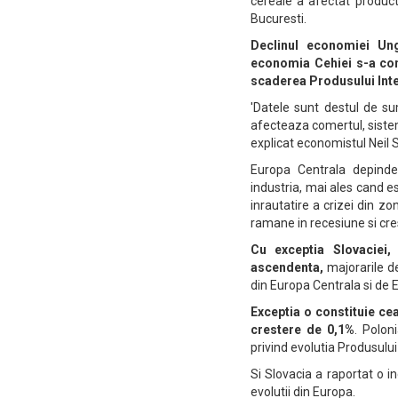
cereale a afectat producti
Bucuresti.
Declinul economiei Ung
economia Cehiei s-a cont
scaderea Produsului Inte
'Datele sunt destul de s
afecteaza comertul, sistem
explicat economistul Neil 
Europa Centrala depinde 
industria, mai ales cand e
inrautatire a crizei din z
ramane in recesiune si cre
Cu exceptia Slovaciei,
ascendenta,
majorarile de
din Europa Centrala si de E
Exceptia o constituie cea
crestere de 0,1%
. Polon
privind evolutia Produsului 
Si Slovacia a raportat o 
evolutii din Europa.