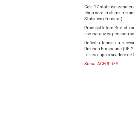
Cele 17 state din zona euro
doua oara in ultimii trei a
Statistica (Eurostat).
Produsul Intern Brut al zon
comparativ cu perioada simi
Definitia tehnica a reces
Uniunea Europeana (UE 27)
treilea dupa o scadere de 0
Sursa: AGERPRES