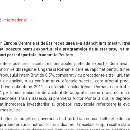
 |
International
in Europa Centrala si de Est recesiunea s-a adancit in trimestrul tre
mai scazute pentru exporturi si a programelor de austeritate, in tim
ari par indepartate, transmite Reuters.
entele politice si incetinirea principalei piete de export - Germania
nomiile din regiune. Ungaria si Romania, care au raportat pentru trime
Produsului Intern Brut de 0,5%, comparativ cu precedentele trei luni, fa
 de analisti, s-au confruntat cu efectele secetei, care afectat produ
 bune obtinute in 2011. La sfarsitul anului trecut, Romania a intrat i
', pe fondul masurilor de austeritate adoptate conform acordului cu 
resedintele Traian Basescu si premierul Victor Ponta a dus la depreci
at increderea investitorilor si, probabil, rezultatele referitoare la evo
imestrul trei.
cheltuielile bugetare, guvernul a fost fortat sa reduca cheltuielile de cap
pra sectorului constructiilor si industriei. In acelasi timp, recolta sla