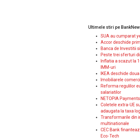
Ultimele stiri pe BankNew
SUA au cumparat yen
Accor deschide prim
Banca de Investitii 
Peste trei sferturi d
Inflatia a scazut la 
IMM-uri
IKEA deschide doua p
Imobiliarele comerc
Reforma regulilor e
salariatilor
NETOPIA Payments a 
Coletele extra-UE su
adaugata la taxa log
Transformarile din i
multinationale
CEC Bank finanteaza 
Eco-Tech