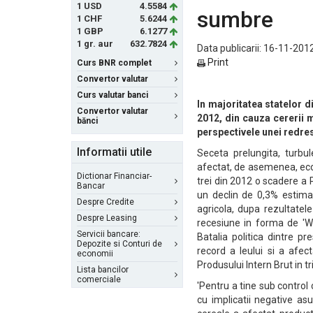
1 USD
4.5584
sumbre
1 CHF
5.6244
1 GBP
6.1277
1 gr. aur
632.7824
Data publicarii: 16-11-2012
Print
Curs BNR complet
Convertor valutar
Curs valutar banci
In majoritatea statelor d
Convertor valutar
2012, din cauza cererii 
bănci
perspectivele unei redres
Informatii utile
Seceta prelungita, turbul
afectat, de asemenea, eco
Dictionar Financiar-
trei din 2012 o scadere a 
Bancar
un declin de 0,3% estimat
Despre Credite
agricola, dupa rezultatele
Despre Leasing
recesiune in forma de 'W
Servicii bancare:
Batalia politica dintre p
Depozite si Conturi de
record a leului si a afect
economii
Produsului Intern Brut in tr
Lista bancilor
comerciale
'Pentru a tine sub control 
cu implicatii negative asu