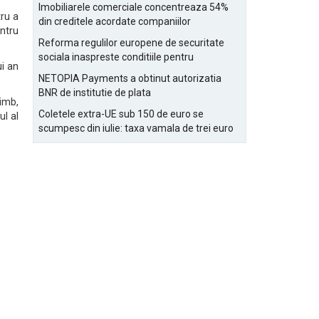
Bucurestiului
Imobiliarele comerciale concentreaza 54%
tru a
din creditele acordate companiilor
entru
nefinanciare
Reforma regulilor europene de securitate
sociala inaspreste conditiile pentru
ui an
detasarea salariatilor
NETOPIA Payments a obtinut autorizatia
BNR de institutie de plata
himb,
Coletele extra-UE sub 150 de euro se
ul al
scumpesc din iulie: taxa vamala de trei euro
pe articol, adaugata la taxa logistica