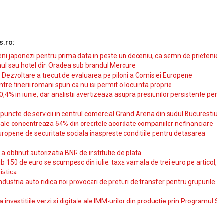
s.ro:
i japonezi pentru prima data in peste un deceniu, ca semn de prieteni
ul sau hotel din Oradea sub brandul Mercure
si Dezvoltare a trecut de evaluarea pe piloni a Comisiei Europene
intre tinerii romani spun ca nu isi permit o locuinta proprie
10,4% in iunie, dar analistii avertizeaza asupra presiunilor persistente pe
uncte de servicii in centrul comercial Grand Arena din sudul Bucurestiu
iale concentreaza 54% din creditele acordate companiilor nefinanciare
uropene de securitate sociala inaspreste conditiile pentru detasarea
obtinut autorizatia BNR de institutie de plata
b 150 de euro se scumpesc din iulie: taxa vamala de trei euro pe articol,
istica
ndustria auto ridica noi provocari de preturi de transfer pentru grupurile
investitiile verzi si digitale ale IMM-urilor din productie prin Programul