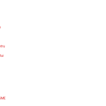
e
ntru
lui
 SME