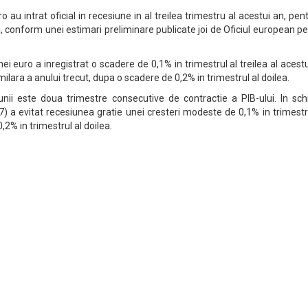
 au intrat oficial in recesiune in al treilea trimestru al acestui an, pen
ni, conform unei estimari preliminare publicate joi de Oficiul european p
ei euro a inregistrat o scadere de 0,1% in trimestrul al treilea al acest
lara a anului trecut, dupa o scadere de 0,2% in trimestrul al doilea.
iunii este doua trimestre consecutive de contractie a PIB-ului. In sc
 a evitat recesiunea gratie unei cresteri modeste de 0,1% in trimestr
,2% in trimestrul al doilea.