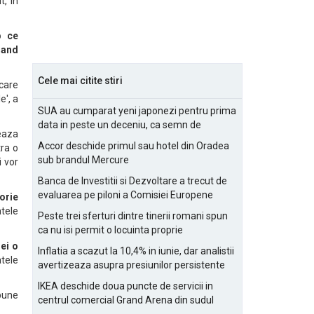
t, in
p ce
zand
Cele mai citite stiri
care
e', a
SUA au cumparat yeni japonezi pentru prima
data in peste un deceniu, ca semn de
eaza
prietenie
Accor deschide primul sau hotel din Oradea
tra o
sub brandul Mercure
i vor
Banca de Investitii si Dezvoltare a trecut de
evaluarea pe piloni a Comisiei Europene
orie
atele
Peste trei sferturi dintre tinerii romani spun
ca nu isi permit o locuinta proprie
rei o
Inflatia a scazut la 10,4% in iunie, dar analistii
tele
avertizeaza asupra presiunilor persistente
pentru IMM-uri
IKEA deschide doua puncte de servicii in
 bune
centrul comercial Grand Arena din sudul