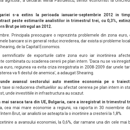
a agricola', a declarat Mihai Patrulescu, senior economist la UniCredi
ariei s-a extins la perioada ianuarie-septembrie 2012 in tim
ract peste estimarile analistilor in trimestrul trei, cu 0,3%, extin
rn Brut pe intregul an 2012.
umbre. Principala preocupare o reprezinta problemele din zona euro, 
ele bancare si in general reduc increderea, dar exista si probleme local
Shearing, de la Capital Economics.
semnificativ de exporturile catre zona euro iar incetinirea afect
ste combinata cu scaderea cererii pe plan intern. 'Daca nu se va inregis
ona euro, regiunea va evita criza inregistrata in 2008-2009 dar unele tar
sterea va fi destul de anemica', a adaugat Shearing.
 unde avansul sectorului auto mentine economia pe o traiect
 taxe si reducerea cheltuielilor au afectat cererea pe plan intern in st
st, unde investitiile in infrastructura au scazut.
 mai saraca tara din UE, Bulgaria, care a inregistrat in trimestrul t
ia, cea mai mare economie a regiunii, va raporta in 30 noiembrie da
Intern Brut, iar analistii se asteapta la o incetinire a cresterii la 1,8%.
incetinire a avansului economiei, la 0,6%, dar ramane una din cele mai