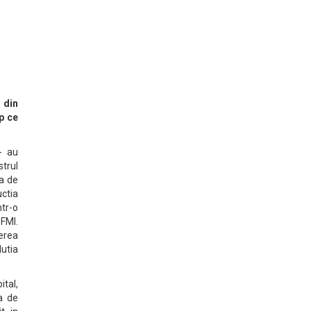
i din
p ce
 - au
strul
ta de
ctia
ntr-o
FMI.
erea
lutia
ital,
ba de