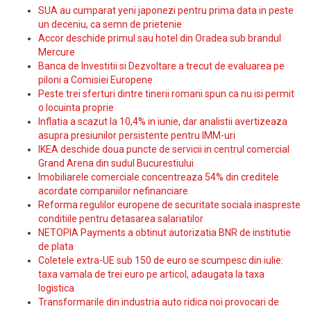
SUA au cumparat yeni japonezi pentru prima data in peste
un deceniu, ca semn de prietenie
Accor deschide primul sau hotel din Oradea sub brandul
Mercure
Banca de Investitii si Dezvoltare a trecut de evaluarea pe
piloni a Comisiei Europene
Peste trei sferturi dintre tinerii romani spun ca nu isi permit
o locuinta proprie
Inflatia a scazut la 10,4% in iunie, dar analistii avertizeaza
asupra presiunilor persistente pentru IMM-uri
IKEA deschide doua puncte de servicii in centrul comercial
Grand Arena din sudul Bucurestiului
Imobiliarele comerciale concentreaza 54% din creditele
acordate companiilor nefinanciare
Reforma regulilor europene de securitate sociala inaspreste
conditiile pentru detasarea salariatilor
NETOPIA Payments a obtinut autorizatia BNR de institutie
de plata
Coletele extra-UE sub 150 de euro se scumpesc din iulie:
taxa vamala de trei euro pe articol, adaugata la taxa
logistica
Transformarile din industria auto ridica noi provocari de