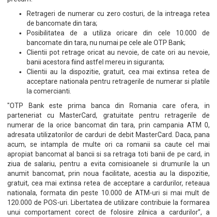
Retrageri de numerar cu zero costuri, de la intreaga retea
de bancomate din tara;
Posibilitatea de a utiliza oricare din cele 10.000 de
bancomate din tara, nu numai pe cele ale OTP Bank;
Clientii pot retrage oricat au nevoie, de cate ori au nevoie,
banii acestora fiind astfel mereu in siguranta;
Clientii au la dispozitie, gratuit, cea mai extinsa retea de
acceptare nationala pentru retragerile de numerar si platile
la comercianti.
"OTP Bank este prima banca din Romania care ofera, in
parteneriat cu MasterCard, gratuitate pentru retragerile de
numerar de la orice bancomat din tara, prin campania ATM 0,
adresata utilizatorilor de carduri de debit MasterCard. Daca, pana
acum, se intampla de multe ori ca romanii sa caute cel mai
apropiat bancomat al bancii si sa retraga toti banii de pe card, in
ziua de salariu, pentru a evita comisioanele si drumurile la un
anumit bancomat, prin noua facilitate, acestia au la dispozitie,
gratuit, cea mai extinsa retea de acceptare a cardurilor, reteaua
nationala, formata din peste 10.000 de ATM-uri si mai mult de
120.000 de POS-uri. Libertatea de utilizare contribuie la formarea
unui comportament corect de folosire zilnica a cardurilor”, a