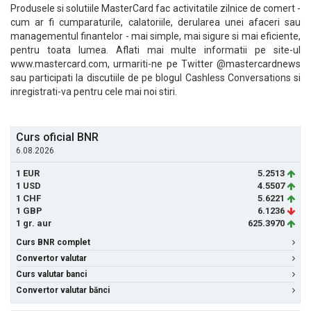
Produsele si solutiile MasterCard fac activitatile zilnice de comert -
cum ar fi cumparaturile, calatoriile, derularea unei afaceri sau
managementul finantelor - mai simple, mai sigure si mai eficiente,
pentru toata lumea. Aflati mai multe informatii pe site-ul
www.mastercard.com, urmariti-ne pe Twitter @mastercardnews
sau participati la discutiile de pe blogul Cashless Conversations si
inregistrati-va pentru cele mai noi stiri.
Curs oficial BNR
6.08.2026
1 EUR
5.2513
1 USD
4.5507
1 CHF
5.6221
1 GBP
6.1236
1 gr. aur
625.3970
Curs BNR complet
Convertor valutar
Curs valutar banci
Convertor valutar bănci