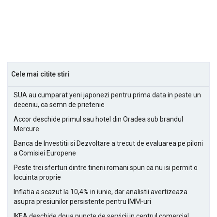
Cele mai citite stiri
SUA au cumparat yeni japonezi pentru prima data in peste un
deceniu, ca semn de prietenie
Accor deschide primul sau hotel din Oradea sub brandul
Mercure
Banca de Investitii si Dezvoltare a trecut de evaluarea pe piloni
a Comisiei Europene
Peste trei sferturi dintre tinerii romani spun ca nu isi permit o
locuinta proprie
Inflatia a scazut la 10,4% in iunie, dar analistii avertizeaza
asupra presiunilor persistente pentru IMM-uri
IKEA deschide doua puncte de servicii in centrul comercial