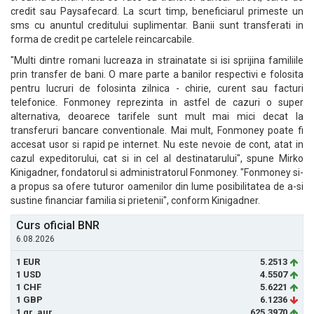
credit sau Paysafecard. La scurt timp, beneficiarul primeste un
sms cu anuntul creditului suplimentar. Banii sunt transferati in
forma de credit pe cartelele reincarcabile.
"Multi dintre romani lucreaza in strainatate si isi sprijina familiile
prin transfer de bani. O mare parte a banilor respectivi e folosita
pentru lucruri de folosinta zilnica - chirie, curent sau facturi
telefonice. Fonmoney reprezinta in astfel de cazuri o super
alternativa, deoarece tarifele sunt mult mai mici decat la
transferuri bancare conventionale. Mai mult, Fonmoney poate fi
accesat usor si rapid pe internet. Nu este nevoie de cont, atat in
cazul expeditorului, cat si in cel al destinatarului", spune Mirko
Kinigadner, fondatorul si administratorul Fonmoney. "Fonmoney si-
a propus sa ofere tuturor oamenilor din lume posibilitatea de a-si
sustine financiar familia si prietenii", conform Kinigadner.
Curs oficial BNR
6.08.2026
1 EUR
5.2513
1 USD
4.5507
1 CHF
5.6221
1 GBP
6.1236
1 gr. aur
625.3970