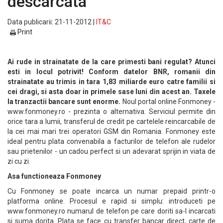
descarcata
Data publicarii: 21-11-2012 |
IT&C
Print
Ai rude in strainatate de la care primesti bani regulat? Atunci
esti in locul potrivit! Conform datelor BNR, romanii din
strainatate au trimis in tara 1,83 miliarde euro catre familii si
cei dragi, si asta doar in primele sase luni din acest an. Taxele
la tranzactii bancare sunt enorme.
Noul portal online Fonmoney -
www.fonmoney.ro - prezinta o alternativa. Serviciul permite din
orice tara a lumii, transferul de credit pe cartelele reincarcabile de
la cei mai mari trei operatori GSM din Romania. Fonmoney este
ideal pentru plata convenabila a facturilor de telefon ale rudelor
sau prietenilor - un cadou perfect si un adevarat sprijin in viata de
zi cu zi.
Asa functioneaza Fonmoney
Cu Fonmoney se poate incarca un numar prepaid printr-o
platforma online. Procesul e rapid si simplu: introduceti pe
www.fonmoney.ro numarul de telefon pe care doriti sa-l incarcati
si suma dorita. Plata se face cu transfer bancar direct, carte de