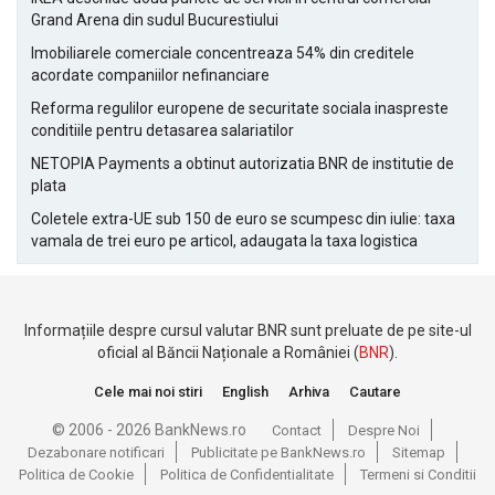
Grand Arena din sudul Bucurestiului
Imobiliarele comerciale concentreaza 54% din creditele
acordate companiilor nefinanciare
Reforma regulilor europene de securitate sociala inaspreste
conditiile pentru detasarea salariatilor
NETOPIA Payments a obtinut autorizatia BNR de institutie de
plata
Coletele extra-UE sub 150 de euro se scumpesc din iulie: taxa
vamala de trei euro pe articol, adaugata la taxa logistica
Informațiile despre cursul valutar BNR sunt preluate de pe site-ul
oficial al Băncii Naționale a României (
BNR
).
Cele mai noi stiri
English
Arhiva
Cautare
© 2006 - 2026 BankNews.ro
Contact
Despre Noi
Dezabonare notificari
Publicitate pe BankNews.ro
Sitemap
Politica de Cookie
Politica de Confidentialitate
Termeni si Conditii