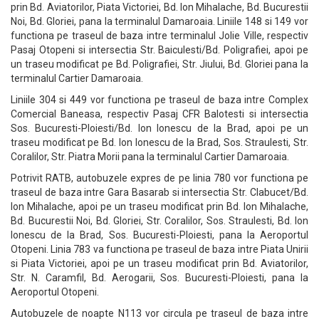
prin Bd. Aviatorilor, Piata Victoriei, Bd. Ion Mihalache, Bd. Bucurestii
Noi, Bd. Gloriei, pana la terminalul Damaroaia. Liniile 148 si 149 vor
functiona pe traseul de baza intre terminalul Jolie Ville, respectiv
Pasaj Otopeni si intersectia Str. Baiculesti/Bd. Poligrafiei, apoi pe
un traseu modificat pe Bd. Poligrafiei, Str. Jiului, Bd. Gloriei pana la
terminalul Cartier Damaroaia.
Liniile 304 si 449 vor functiona pe traseul de baza intre Complex
Comercial Baneasa, respectiv Pasaj CFR Balotesti si intersectia
Sos. Bucuresti-Ploiesti/Bd. Ion Ionescu de la Brad, apoi pe un
traseu modificat pe Bd. Ion Ionescu de la Brad, Sos. Straulesti, Str.
Coralilor, Str. Piatra Morii pana la terminalul Cartier Damaroaia.
Potrivit RATB, autobuzele expres de pe linia 780 vor functiona pe
traseul de baza intre Gara Basarab si intersectia Str. Clabucet/Bd.
Ion Mihalache, apoi pe un traseu modificat prin Bd. Ion Mihalache,
Bd. Bucurestii Noi, Bd. Gloriei, Str. Coralilor, Sos. Straulesti, Bd. Ion
Ionescu de la Brad, Sos. Bucuresti-Ploiesti, pana la Aeroportul
Otopeni. Linia 783 va functiona pe traseul de baza intre Piata Unirii
si Piata Victoriei, apoi pe un traseu modificat prin Bd. Aviatorilor,
Str. N. Caramfil, Bd. Aerogarii, Sos. Bucuresti-Ploiesti, pana la
Aeroportul Otopeni.
Autobuzele de noapte N113 vor circula pe traseul de baza intre