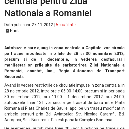
centrala pentru Ziua
Nationala a Romaniei
Data publicarii: 27-11-2012 |
Actualitate
Print
Autobuzele care ajung in zona centrala a Capitalei vor circula
pe trasee modificate in zilele de 28 si 30 noiembrie 2012,
precum si de 1 decembrie, in vederea desfasurarii
manifestarilor prilejuite de sarbatorirea Zilei Nationale a
Romaniei, anuntat, luni, Regia Autonoma de Transport
Bucuresti.
Avand in vedere restrictiile de circulatie impuse in zona centrala, in
28 noiembrie 2012, intre orele 05:00-14:00, precum si in perioada
30 noiembrie 2012, ora 11:00 - 1 decembrie 2012, ora 24:00,
autobuzele liniei 131 vor circula pe traseul de baza intre Piata
Romana si Piata Charles de Gaulle, apoi pe un traseu modificat in
ambele sensuri prin Bd. Aviatorilor, Str. Nicolae Caramfil, Bd.
Aerogarii, Sos. Bucuresti -Ploiesti pana la Complex Baneasa.
De asemenea, autobuzele liniei 205 vor functiona pe traseul de