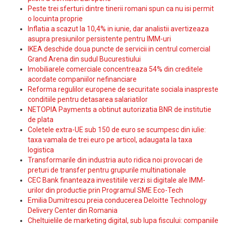
Peste trei sferturi dintre tinerii romani spun ca nu isi permit
o locuinta proprie
Inflatia a scazut la 10,4% in iunie, dar analistii avertizeaza
asupra presiunilor persistente pentru IMM-uri
IKEA deschide doua puncte de servicii in centrul comercial
Grand Arena din sudul Bucurestiului
Imobiliarele comerciale concentreaza 54% din creditele
acordate companiilor nefinanciare
Reforma regulilor europene de securitate sociala inaspreste
conditiile pentru detasarea salariatilor
NETOPIA Payments a obtinut autorizatia BNR de institutie
de plata
Coletele extra-UE sub 150 de euro se scumpesc din iulie:
taxa vamala de trei euro pe articol, adaugata la taxa
logistica
Transformarile din industria auto ridica noi provocari de
preturi de transfer pentru grupurile multinationale
CEC Bank finanteaza investitiile verzi si digitale ale IMM-
urilor din productie prin Programul SME Eco-Tech
Emilia Dumitrescu preia conducerea Deloitte Technology
Delivery Center din Romania
Cheltuielile de marketing digital, sub lupa fiscului: companiile