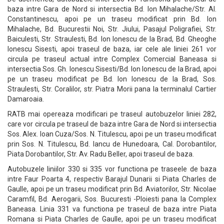
baza intre Gara de Nord si intersectia Bd. Ion Mihalache/Str. Al.
Constantinescu, apoi pe un traseu modificat prin Bd. Ion
Mihalache, Bd. Bucurestii Noi, Str. Jiului, Pasajul Poligrafiei, Str.
Baiculesti, Str. Straulesti, Bd. Ion Ionescu de la Brad, Bd. Gheoghe
Ionescu Sisesti, apoi traseul de baza, iar cele ale liniei 261 vor
circula pe traseul actual intre Complex Comercial Baneasa si
intersectia Sos. Gh. Ionescu Sisesti/Bd. Ion Ionescu de la Brad, apoi
pe un traseu modificat pe Bd. Ion Ionescu de la Brad, Sos.
Straulesti, Str. Coralilor, str. Piatra Morii pana la terminalul Cartier
Damaroaia.
RATB mai opereaza modificari pe traseul autobuzelor liniei 282,
care vor circula pe traseul de baza intre Gara de Nord si intersectia
Sos. Alex. Ioan Cuza/Sos. N. Titulescu, apoi pe un traseu modificat
prin Sos. N. Titulescu, Bd. Iancu de Hunedoara, Cal. Dorobantilor,
Piata Dorobantilor, Str. Av. Radu Beller, apoi traseul de baza.
Autobuzele liniilor 330 si 335 vor functiona pe traseele de baza
intre Faur Poarta 4, respectiv Barajul Dunarii si Piata Charles de
Gaulle, apoi pe un traseu modificat prin Bd. Aviatorilor, Str. Nicolae
Caramfil, Bd. Aerogarii, Sos. Bucuresti -Ploiesti pana la Complex
Baneasa. Linia 331 va functiona pe traseul de baza intre Piata
Romana si Piata Charles de Gaulle, apoi pe un traseu modificat