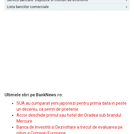
Servicii bancare: Depozite si Conturi de economii
Lista bancilor comerciale
Ultimele stiri pe BankNews.ro:
SUA au cumparat yeni japonezi pentru prima data in peste
un deceniu, ca semn de prietenie
Accor deschide primul sau hotel din Oradea sub brandul
Mercure
Banca de Investitii si Dezvoltare a trecut de evaluarea pe
piloni a Comisiei Europene