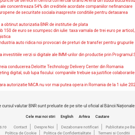
uncte de servicii in centrul comercial Grand Arena din sudul Bucurestiu
iale concentreaza 54% din creditele acordate companiilor nefinanciare
uropene de securitate sociala inaspreste conditiile pentru detasarea
obtinut autorizatia BNR de institutie de plata
b 150 de euro se scumpesc din iulie: taxa vamala de trei euro pe articol,
istica
ndustria auto ridica noi provocari de preturi de transfer pentru grupurile
investitiile verzi si digitale ale IMM-urilor din productie prin Programul
reia conducerea Deloitte Technology Delivery Center din Romania
ting digital, sub lupa fiscului: companiile trebuie sa justifice colaborarile
ara autorizatie MiCA nu vor mai putea opera in Romania de la 1 iulie 20
 cursul valutar BNR sunt preluate de pe site-ul oficial al Băncii Național
Cele mai noi stiri
English
Arhiva
Cautare
s.ro
Contact
Despre Noi
Dezabonare notificari
Publicitate pe 
Politica de Cookie
Politica de Confidentialitate
Termeni si Conditii