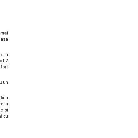
 mai
coasa
n. In
ort 2
nfort
cu un
ftina
re la
e si
hi cu