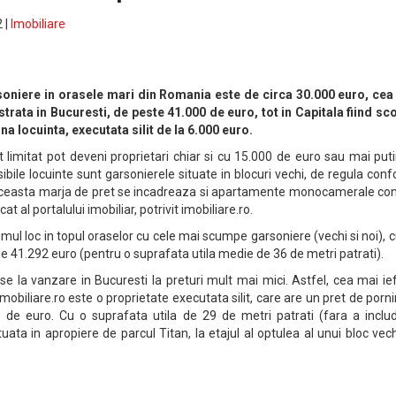
 |
Imobiliare
soniere in orasele mari din Romania este de circa 30.000 euro, cea
strata in Bucuresti, de peste 41.000 de euro, tot in Capitala fiind s
ina locuinta, executata silit de la 6.000 euro.
limitat pot deveni proprietari chiar si cu 15.000 de euro sau mai puti
ibile locuinte sunt garsonierele situate in blocuri vechi, de regula conf
in aceasta marja de pret se incadreaza si apartamente monocamerale co
t al portalului imobiliar, potrivit imobiliare.ro.
imul loc in topul oraselor cu cele mai scumpe garsoniere (vechi si noi), 
de 41.292 euro (pentru o suprafata utila medie de 36 de metri patrati).
se la vanzare in Bucuresti la preturi mult mai mici. Astfel, cea mai ie
mobiliare.ro este o proprietate executata silit, care are un pret de porni
0 de euro. Cu o suprafata utila de 29 de metri patrati (fara a includ
tuata in apropiere de parcul Titan, la etajul al optulea al unui bloc vec