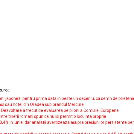
s.ro:
i japonezi pentru prima data in peste un deceniu, ca semn de prieteni
ul sau hotel din Oradea sub brandul Mercure
si Dezvoltare a trecut de evaluarea pe piloni a Comisiei Europene
intre tinerii romani spun ca nu isi permit o locuinta proprie
10,4% in iunie, dar analistii avertizeaza asupra presiunilor persistente pe