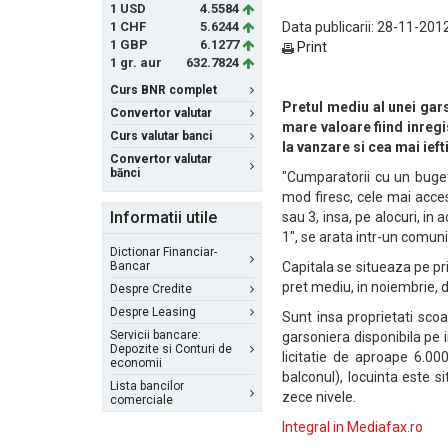
1 USD
4.5584
1 CHF
5.6244
Data publicarii: 28-11-2012
1 GBP
6.1277
Print
1 gr. aur
632.7824
Curs BNR complet
Pretul mediu al unei gar
Convertor valutar
mare valoare fiind inregi
Curs valutar banci
la vanzare si cea mai ieft
Convertor valutar
bănci
"Cumparatorii cu un buget 
mod firesc, cele mai acces
Informatii utile
sau 3, insa, pe alocuri, 
1", se arata intr-un comunica
Dictionar Financiar-
Bancar
Capitala se situeaza pe pr
pret mediu, in noiembrie, 
Despre Credite
Despre Leasing
Sunt insa proprietati scoa
Servicii bancare:
garsoniera disponibila pe i
Depozite si Conturi de
licitatie de aproape 6.00
economii
balconul), locuinta este si
Lista bancilor
zece nivele.
comerciale
Integral in Mediafax.ro