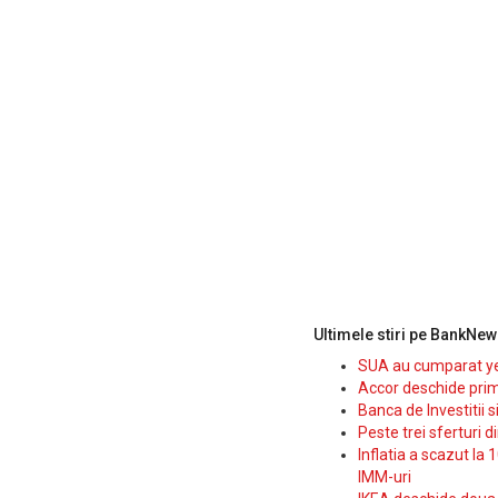
Ultimele stiri pe BankNew
SUA au cumparat yen
Accor deschide prim
Banca de Investitii 
Peste trei sferturi d
Inflatia a scazut la 
IMM-uri