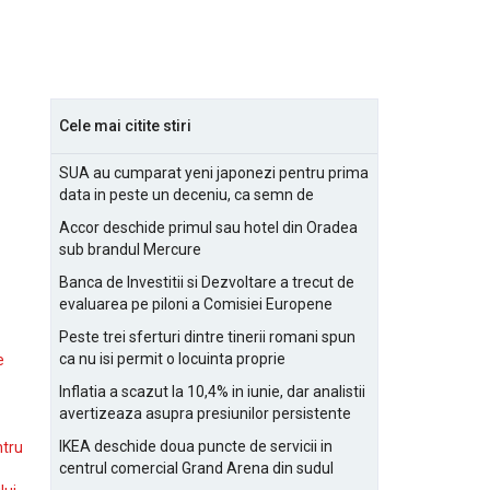
Cele mai citite stiri
SUA au cumparat yeni japonezi pentru prima
data in peste un deceniu, ca semn de
prietenie
Accor deschide primul sau hotel din Oradea
sub brandul Mercure
Banca de Investitii si Dezvoltare a trecut de
evaluarea pe piloni a Comisiei Europene
Peste trei sferturi dintre tinerii romani spun
ca nu isi permit o locuinta proprie
e
Inflatia a scazut la 10,4% in iunie, dar analistii
avertizeaza asupra presiunilor persistente
pentru IMM-uri
IKEA deschide doua puncte de servicii in
ntru
centrul comercial Grand Arena din sudul