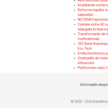
IKEA deschide doua p
Imobiliarele comerc
Reforma regulilor e
salariatilor
NETOPIA Payments a 
Coletele extra-UE su
adaugata la taxa log
Transformarile din i
multinationale
CEC Bank finanteaza 
Eco-Tech
Emilia Dumitrescu p
Cheltuielile de marke
influencerii
Platformele cripto f
Informațiile despre
© 2006 - 2026 BankNew