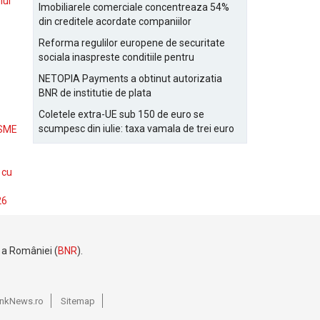
Bucurestiului
lui
Imobiliarele comerciale concentreaza 54%
din creditele acordate companiilor
nefinanciare
Reforma regulilor europene de securitate
sociala inaspreste conditiile pentru
detasarea salariatilor
NETOPIA Payments a obtinut autorizatia
BNR de institutie de plata
Coletele extra-UE sub 150 de euro se
scumpesc din iulie: taxa vamala de trei euro
 SME
pe articol, adaugata la taxa logistica
 cu
26
e a României (
BNR
).
BankNews.ro
Sitemap