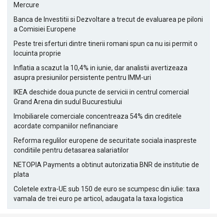
Mercure
Banca de Investitii si Dezvoltare a trecut de evaluarea pe piloni
a Comisiei Europene
Peste trei sferturi dintre tinerii romani spun ca nu isi permit o
locuinta proprie
Inflatia a scazut la 10,4% in iunie, dar analistii avertizeaza
asupra presiunilor persistente pentru IMM-uri
IKEA deschide doua puncte de servicii in centrul comercial
Grand Arena din sudul Bucurestiului
Imobiliarele comerciale concentreaza 54% din creditele
acordate companiilor nefinanciare
Reforma regulilor europene de securitate sociala inaspreste
conditiile pentru detasarea salariatilor
NETOPIA Payments a obtinut autorizatia BNR de institutie de
plata
Coletele extra-UE sub 150 de euro se scumpesc din iulie: taxa
vamala de trei euro pe articol, adaugata la taxa logistica