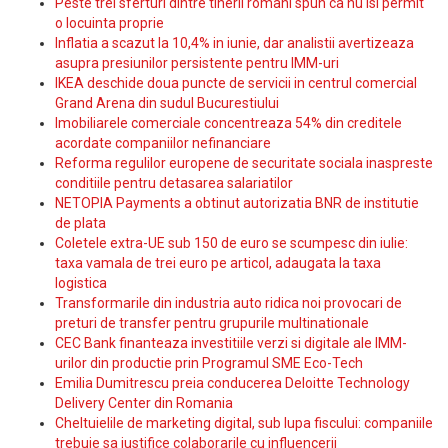
Peste trei sferturi dintre tinerii romani spun ca nu isi permit
o locuinta proprie
Inflatia a scazut la 10,4% in iunie, dar analistii avertizeaza
asupra presiunilor persistente pentru IMM-uri
IKEA deschide doua puncte de servicii in centrul comercial
Grand Arena din sudul Bucurestiului
Imobiliarele comerciale concentreaza 54% din creditele
acordate companiilor nefinanciare
Reforma regulilor europene de securitate sociala inaspreste
conditiile pentru detasarea salariatilor
NETOPIA Payments a obtinut autorizatia BNR de institutie
de plata
Coletele extra-UE sub 150 de euro se scumpesc din iulie:
taxa vamala de trei euro pe articol, adaugata la taxa
logistica
Transformarile din industria auto ridica noi provocari de
preturi de transfer pentru grupurile multinationale
CEC Bank finanteaza investitiile verzi si digitale ale IMM-
urilor din productie prin Programul SME Eco-Tech
Emilia Dumitrescu preia conducerea Deloitte Technology
Delivery Center din Romania
Cheltuielile de marketing digital, sub lupa fiscului: companiile
trebuie sa justifice colaborarile cu influencerii