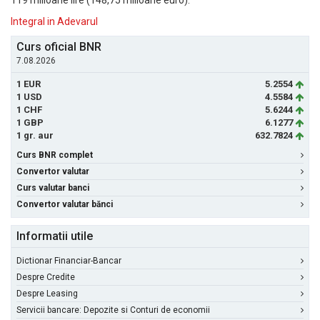
119 milioane lire (148,75 milioane euro).
Integral in Adevarul
Curs oficial BNR
7.08.2026
1 EUR
5.2554
1 USD
4.5584
1 CHF
5.6244
1 GBP
6.1277
1 gr. aur
632.7824
Curs BNR complet
Convertor valutar
Curs valutar banci
Convertor valutar bănci
Informatii utile
Dictionar Financiar-Bancar
Despre Credite
Despre Leasing
Servicii bancare: Depozite si Conturi de economii