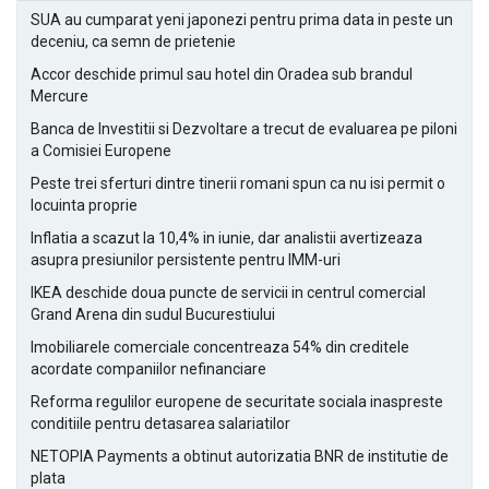
SUA au cumparat yeni japonezi pentru prima data in peste un
deceniu, ca semn de prietenie
Accor deschide primul sau hotel din Oradea sub brandul
Mercure
Banca de Investitii si Dezvoltare a trecut de evaluarea pe piloni
a Comisiei Europene
Peste trei sferturi dintre tinerii romani spun ca nu isi permit o
locuinta proprie
Inflatia a scazut la 10,4% in iunie, dar analistii avertizeaza
asupra presiunilor persistente pentru IMM-uri
IKEA deschide doua puncte de servicii in centrul comercial
Grand Arena din sudul Bucurestiului
Imobiliarele comerciale concentreaza 54% din creditele
acordate companiilor nefinanciare
Reforma regulilor europene de securitate sociala inaspreste
conditiile pentru detasarea salariatilor
NETOPIA Payments a obtinut autorizatia BNR de institutie de
plata