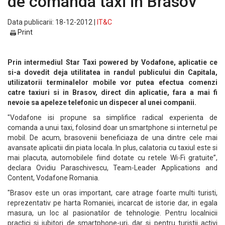
de comanda taxi in Brasov
Data publicarii: 18-12-2012 |
IT&C
Print
Prin intermediul Star Taxi powered by Vodafone, aplicatie ce
si-a dovedit deja utilitatea in randul publicului din Capitala,
utilizatorii terminalelor mobile vor putea efectua comenzi
catre taxiuri si in Brasov, direct din aplicatie, fara a mai fi
nevoie sa apeleze telefonic un dispecer al unei companii.
"Vodafone isi propune sa simplifice radical experienta de
comanda a unui taxi, folosind doar un smartphone si internetul pe
mobil. De acum, brasovenii beneficiaza de una dintre cele mai
avansate aplicatii din piata locala. In plus, calatoria cu taxiul este si
mai placuta, automobilele fiind dotate cu retele Wi-Fi gratuite”,
declara Ovidiu Paraschivescu, Team-Leader Applications and
Content, Vodafone Romania.
"Brasov este un oras important, care atrage foarte multi turisti,
reprezentativ pe harta Romaniei, incarcat de istorie dar, in egala
masura, un loc al pasionatilor de tehnologie. Pentru localnicii
practici si iubitori de smartphone-uri, dar si pentru turistii activi