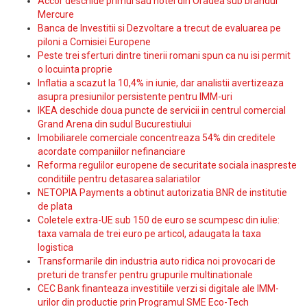
Accor deschide primul sau hotel din Oradea sub brandul
Mercure
Banca de Investitii si Dezvoltare a trecut de evaluarea pe
piloni a Comisiei Europene
Peste trei sferturi dintre tinerii romani spun ca nu isi permit
o locuinta proprie
Inflatia a scazut la 10,4% in iunie, dar analistii avertizeaza
asupra presiunilor persistente pentru IMM-uri
IKEA deschide doua puncte de servicii in centrul comercial
Grand Arena din sudul Bucurestiului
Imobiliarele comerciale concentreaza 54% din creditele
acordate companiilor nefinanciare
Reforma regulilor europene de securitate sociala inaspreste
conditiile pentru detasarea salariatilor
NETOPIA Payments a obtinut autorizatia BNR de institutie
de plata
Coletele extra-UE sub 150 de euro se scumpesc din iulie:
taxa vamala de trei euro pe articol, adaugata la taxa
logistica
Transformarile din industria auto ridica noi provocari de
preturi de transfer pentru grupurile multinationale
CEC Bank finanteaza investitiile verzi si digitale ale IMM-
urilor din productie prin Programul SME Eco-Tech