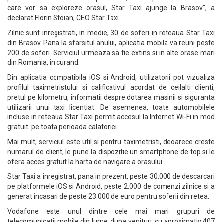
care vor sa exploreze orasul, Star Taxi ajunge la Brasov", a
declarat Florin Stoian, CEO Star Taxi.
Zilnic sunt inregistrati, in medie, 30 de soferi in reteaua Star Taxi
din Brasov. Pana la sfarsitul anului, aplicatia mobila va reuni peste
200 de soferi. Serviciul urmeaza sa fie extins si in alte orase mari
din Romania, in curand.
Din aplicatia compatibila iOS si Android, utilizatorii pot vizualiza
profilul taximetristului si calificativul acordat de ceilalti clienti,
pretul pe kilometru, informatii despre dotarea masinii si siguranta
utilizarii unui taxi licentiat. De asemenea, toate automobilele
incluse in reteaua Star Taxi permit accesul la Internet Wi-Fi in mod
gratuit. pe toata perioada calatoriei.
Mai mult, serviciul este util si pentru taximetristi, deoarece creste
numarul de client, le pune la dispozitie un smartphone de top si le
ofera acces gratuit la harta de navigare a orasului.
Star Taxi a inregistrat, pana in prezent, peste 30.000 de descarcari
pe platformele iOS si Android, peste 2.000 de comenzi zilnice si a
generat incasari de peste 23.000 de euro pentru soferii din retea.
Vodafone este unul dintre cele mai mari grupuri de
telecomunicatii mobile din lume, dupa venituri, cu aproximativ 407