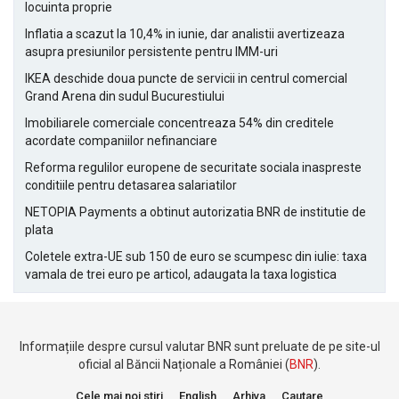
locuinta proprie
Inflatia a scazut la 10,4% in iunie, dar analistii avertizeaza
asupra presiunilor persistente pentru IMM-uri
IKEA deschide doua puncte de servicii in centrul comercial
Grand Arena din sudul Bucurestiului
Imobiliarele comerciale concentreaza 54% din creditele
acordate companiilor nefinanciare
Reforma regulilor europene de securitate sociala inaspreste
conditiile pentru detasarea salariatilor
NETOPIA Payments a obtinut autorizatia BNR de institutie de
plata
Coletele extra-UE sub 150 de euro se scumpesc din iulie: taxa
vamala de trei euro pe articol, adaugata la taxa logistica
Informațiile despre cursul valutar BNR sunt preluate de pe site-ul
oficial al Băncii Naționale a României (
BNR
).
Cele mai noi stiri
English
Arhiva
Cautare