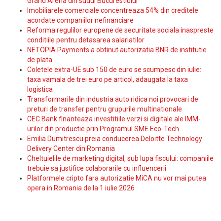
Grand Arena din sudul Bucurestiului
Imobiliarele comerciale concentreaza 54% din creditele
acordate companiilor nefinanciare
Reforma regulilor europene de securitate sociala inaspreste
conditiile pentru detasarea salariatilor
NETOPIA Payments a obtinut autorizatia BNR de institutie
de plata
Coletele extra-UE sub 150 de euro se scumpesc din iulie:
taxa vamala de trei euro pe articol, adaugata la taxa
logistica
Transformarile din industria auto ridica noi provocari de
preturi de transfer pentru grupurile multinationale
CEC Bank finanteaza investitiile verzi si digitale ale IMM-
urilor din productie prin Programul SME Eco-Tech
Emilia Dumitrescu preia conducerea Deloitte Technology
Delivery Center din Romania
Cheltuielile de marketing digital, sub lupa fiscului: companiile
trebuie sa justifice colaborarile cu influencerii
Platformele cripto fara autorizatie MiCA nu vor mai putea
opera in Romania de la 1 iulie 2026