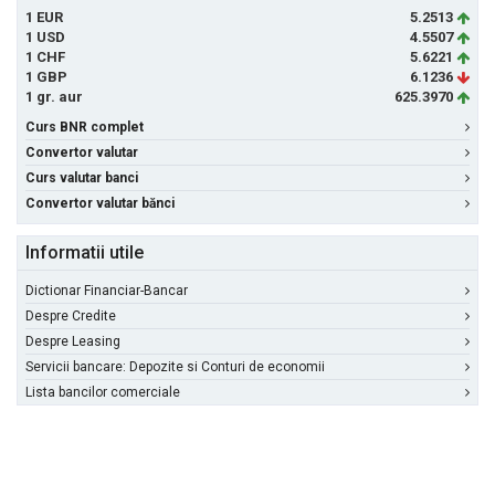
1 EUR
5.2513
1 USD
4.5507
1 CHF
5.6221
1 GBP
6.1236
1 gr. aur
625.3970
Curs BNR complet
Convertor valutar
Curs valutar banci
Convertor valutar bănci
Informatii utile
Dictionar Financiar-Bancar
Despre Credite
Despre Leasing
Servicii bancare: Depozite si Conturi de economii
Lista bancilor comerciale