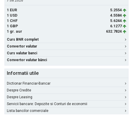
7.08.2026
1 EUR
5.2554
1 USD
4.5584
1 CHF
5.6244
1 GBP
6.1277
1 gr. aur
632.7824
Curs BNR complet
Convertor valutar
Curs valutar banci
Convertor valutar bănci
Informatii utile
Dictionar Financiar-Bancar
Despre Credite
Despre Leasing
Servicii bancare: Depozite si Conturi de economii
Lista bancilor comerciale