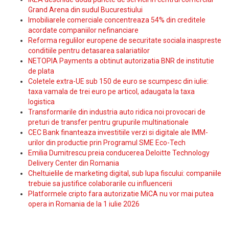
Grand Arena din sudul Bucurestiului
Imobiliarele comerciale concentreaza 54% din creditele
acordate companiilor nefinanciare
Reforma regulilor europene de securitate sociala inaspreste
conditiile pentru detasarea salariatilor
NETOPIA Payments a obtinut autorizatia BNR de institutie
de plata
Coletele extra-UE sub 150 de euro se scumpesc din iulie:
taxa vamala de trei euro pe articol, adaugata la taxa
logistica
Transformarile din industria auto ridica noi provocari de
preturi de transfer pentru grupurile multinationale
CEC Bank finanteaza investitiile verzi si digitale ale IMM-
urilor din productie prin Programul SME Eco-Tech
Emilia Dumitrescu preia conducerea Deloitte Technology
Delivery Center din Romania
Cheltuielile de marketing digital, sub lupa fiscului: companiile
trebuie sa justifice colaborarile cu influencerii
Platformele cripto fara autorizatie MiCA nu vor mai putea
opera in Romania de la 1 iulie 2026