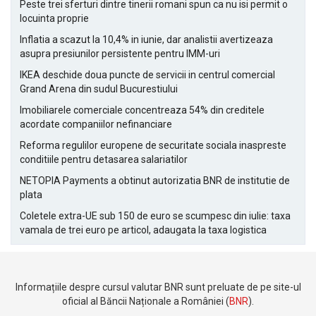
Peste trei sferturi dintre tinerii romani spun ca nu isi permit o
locuinta proprie
Inflatia a scazut la 10,4% in iunie, dar analistii avertizeaza
asupra presiunilor persistente pentru IMM-uri
IKEA deschide doua puncte de servicii in centrul comercial
Grand Arena din sudul Bucurestiului
Imobiliarele comerciale concentreaza 54% din creditele
acordate companiilor nefinanciare
Reforma regulilor europene de securitate sociala inaspreste
conditiile pentru detasarea salariatilor
NETOPIA Payments a obtinut autorizatia BNR de institutie de
plata
Coletele extra-UE sub 150 de euro se scumpesc din iulie: taxa
vamala de trei euro pe articol, adaugata la taxa logistica
Informațiile despre cursul valutar BNR sunt preluate de pe site-ul
oficial al Băncii Naționale a României (
BNR
).