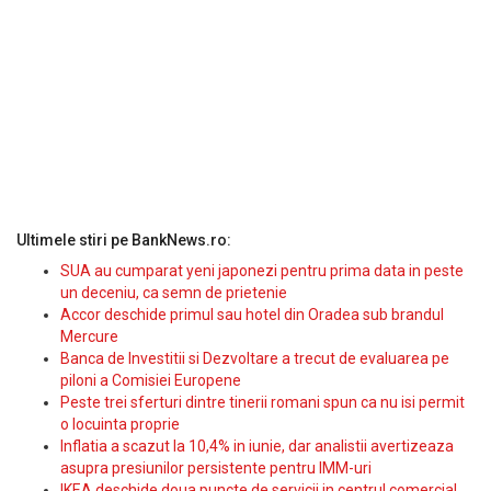
Ultimele stiri pe BankNews.ro:
SUA au cumparat yeni japonezi pentru prima data in peste
un deceniu, ca semn de prietenie
Accor deschide primul sau hotel din Oradea sub brandul
Mercure
Banca de Investitii si Dezvoltare a trecut de evaluarea pe
piloni a Comisiei Europene
Peste trei sferturi dintre tinerii romani spun ca nu isi permit
o locuinta proprie
Inflatia a scazut la 10,4% in iunie, dar analistii avertizeaza
asupra presiunilor persistente pentru IMM-uri
IKEA deschide doua puncte de servicii in centrul comercial