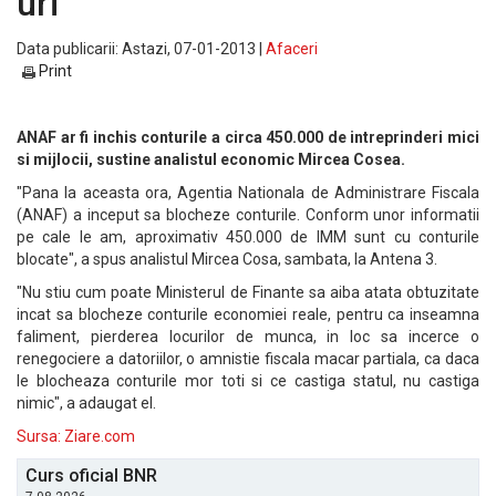
uri
Data publicarii: Astazi, 07-01-2013 |
Afaceri
Print
ANAF ar fi inchis conturile a circa 450.000 de intreprinderi mici
si mijlocii, sustine analistul economic Mircea Cosea.
"Pana la aceasta ora, Agentia Nationala de Administrare Fiscala
(ANAF) a inceput sa blocheze conturile. Conform unor informatii
pe cale le am, aproximativ 450.000 de IMM sunt cu conturile
blocate", a spus analistul Mircea Cosa, sambata, la Antena 3.
"Nu stiu cum poate Ministerul de Finante sa aiba atata obtuzitate
incat sa blocheze conturile economiei reale, pentru ca inseamna
faliment, pierderea locurilor de munca, in loc sa incerce o
renegociere a datoriilor, o amnistie fiscala macar partiala, ca daca
le blocheaza conturile mor toti si ce castiga statul, nu castiga
nimic", a adaugat el.
Sursa: Ziare.com
Curs oficial BNR