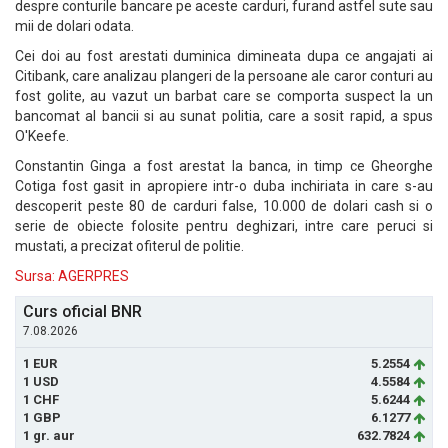
despre conturile bancare pe aceste carduri, furand astfel sute sau
mii de dolari odata.
Cei doi au fost arestati duminica dimineata dupa ce angajati ai
Citibank, care analizau plangeri de la persoane ale caror conturi au
fost golite, au vazut un barbat care se comporta suspect la un
bancomat al bancii si au sunat politia, care a sosit rapid, a spus
O'Keefe.
Constantin Ginga a fost arestat la banca, in timp ce Gheorghe
Cotiga fost gasit in apropiere intr-o duba inchiriata in care s-au
descoperit peste 80 de carduri false, 10.000 de dolari cash si o
serie de obiecte folosite pentru deghizari, intre care peruci si
mustati, a precizat ofiterul de politie.
Sursa: AGERPRES
Curs oficial BNR
7.08.2026
1 EUR
5.2554
1 USD
4.5584
1 CHF
5.6244
1 GBP
6.1277
1 gr. aur
632.7824