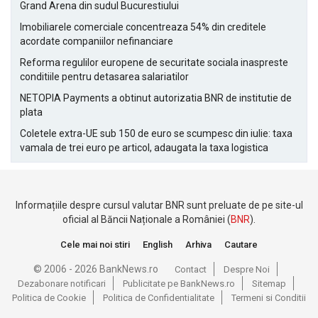
Grand Arena din sudul Bucurestiului
Imobiliarele comerciale concentreaza 54% din creditele
acordate companiilor nefinanciare
Reforma regulilor europene de securitate sociala inaspreste
conditiile pentru detasarea salariatilor
NETOPIA Payments a obtinut autorizatia BNR de institutie de
plata
Coletele extra-UE sub 150 de euro se scumpesc din iulie: taxa
vamala de trei euro pe articol, adaugata la taxa logistica
Informațiile despre cursul valutar BNR sunt preluate de pe site-ul
oficial al Băncii Naționale a României (
BNR
).
Cele mai noi stiri
English
Arhiva
Cautare
© 2006 - 2026 BankNews.ro
Contact
Despre Noi
Dezabonare notificari
Publicitate pe BankNews.ro
Sitemap
Politica de Cookie
Politica de Confidentialitate
Termeni si Conditii