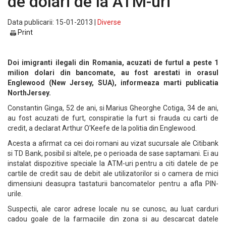
de dolari de la ATM-uri
Data publicarii: 15-01-2013 |
Diverse
Print
Doi imigranti ilegali din Romania, acuzati de furtul a peste 1
milion dolari din bancomate, au fost arestati in orasul
Englewood (New Jersey, SUA), informeaza marti publicatia
NorthJersey.
Constantin Ginga, 52 de ani, si Marius Gheorghe Cotiga, 34 de ani,
au fost acuzati de furt, conspiratie la furt si frauda cu carti de
credit, a declarat Arthur O'Keefe de la politia din Englewood.
Acesta a afirmat ca cei doi romani au vizat sucursale ale Citibank
si TD Bank, posibil si altele, pe o perioada de sase saptamani. Ei au
instalat dispozitive speciale la ATM-uri pentru a citi datele de pe
cartile de credit sau de debit ale utilizatorilor si o camera de mici
dimensiuni deasupra tastaturii bancomatelor pentru a afla PIN-
urile.
Suspectii, ale caror adrese locale nu se cunosc, au luat carduri
cadou goale de la farmaciile din zona si au descarcat datele