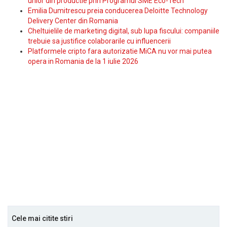
urilor din productie prin Programul SME Eco-Tech
Emilia Dumitrescu preia conducerea Deloitte Technology
Delivery Center din Romania
Cheltuielile de marketing digital, sub lupa fiscului: companiile
trebuie sa justifice colaborarile cu influencerii
Platformele cripto fara autorizatie MiCA nu vor mai putea
opera in Romania de la 1 iulie 2026
Cele mai citite stiri