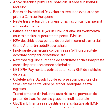
Accor deschide primul sau hotel din Oradea sub brandul
Mercure
Banca de Investitii si Dezvoltare a trecut de evaluarea pe
piloni a Comisiei Europene
Peste trei sferturi dintre tinerii romani spun ca nu isi permit
o locuinta proprie
Inflatia a scazut la 10,4% in iunie, dar analistii avertizeaza
asupra presiunilor persistente pentru IMM-uri
IKEA deschide doua puncte de servicii in centrul comercial
Grand Arena din sudul Bucurestiului
Imobiliarele comerciale concentreaza 54% din creditele
acordate companiilor nefinanciare
Reforma regulilor europene de securitate sociala inaspreste
conditiile pentru detasarea salariatilor
NETOPIA Payments a obtinut autorizatia BNR de institutie
de plata
Coletele extra-UE sub 150 de euro se scumpesc din iulie:
taxa vamala de trei euro pe articol, adaugata la taxa
logistica
Transformarile din industria auto ridica noi provocari de
preturi de transfer pentru grupurile multinationale
CEC Bank finanteaza investitiile verzi si digitale ale IMM-