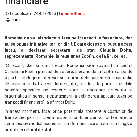
financiare
Data publicarii: 24-01-2013 |
Finante-Banci
Print
Romania nu va introduce o taxa pe tranzactiile financiare, dar
nu se opune initiativei tarilor din UE care doresc si sustin acest
lucru, a declarat secretarul de stat Claudiu Doltu,
reprezentantul Romaniei la reuniunea Ecofin, de la Bruxelles.
"Si acum, dar si anul trecut, Romania si-a sustinut in cadrul
Consiliului Ecofin punctul de vedere, plecand de la faptul ca, pe de
o parte, intelegem interesul si argumentele partenerilor nostri din
UE care au initiat acest demers, dar, pe de alta parte, conditiile
noastre specifice ne conduc spre o abordare prudenta si
pragmatica in sensul neparticiparii la extinderea aplicarii taxei pe
tranzactii financiare", a afirmat Doltu.
In acest moment, insa, orice potentiala crestere a costurilor de
tranzactie pentru clientii sistemului financiar ar putea afecta
semnificativ mediul economic din Romania, care este inca fragil, a
aratat secretarul de stat.