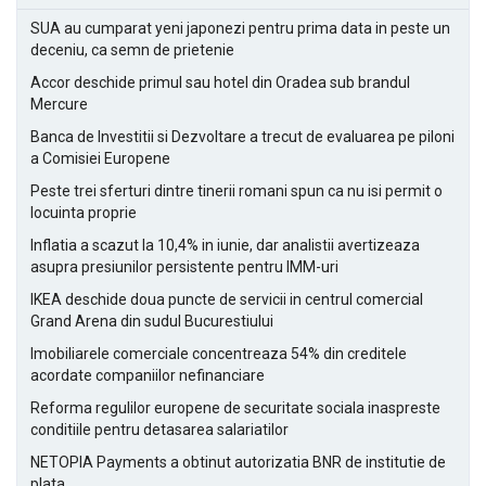
SUA au cumparat yeni japonezi pentru prima data in peste un
deceniu, ca semn de prietenie
Accor deschide primul sau hotel din Oradea sub brandul
Mercure
Banca de Investitii si Dezvoltare a trecut de evaluarea pe piloni
a Comisiei Europene
Peste trei sferturi dintre tinerii romani spun ca nu isi permit o
locuinta proprie
Inflatia a scazut la 10,4% in iunie, dar analistii avertizeaza
asupra presiunilor persistente pentru IMM-uri
IKEA deschide doua puncte de servicii in centrul comercial
Grand Arena din sudul Bucurestiului
Imobiliarele comerciale concentreaza 54% din creditele
acordate companiilor nefinanciare
Reforma regulilor europene de securitate sociala inaspreste
conditiile pentru detasarea salariatilor
NETOPIA Payments a obtinut autorizatia BNR de institutie de
plata