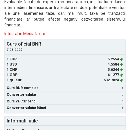
Evaluarile facute de expertii romani arata ca, in situatia reducerii
intermedierii financiare, ar fi afectate nu doar potentialele venituri
ale unei asemenea taxe, dar, mai mult, taxa pe tranzactii
financiare ar putea afecta negativ dezvoltarea sistemului
financiar.
Integral in Mediafax.ro
Curs oficial BNR
7.08.2026
1 EUR
5.2554
1 USD
4.5584
1 CHF
5.6244
1 GBP
6.1277
1 gr. aur
632.7824
Curs BNR complet
Convertor valutar
Curs valutar banci
Convertor valutar bănci
Informatii utile