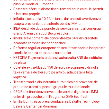
piloni a Comisiei Europene
Peste trei sferturi dintre tinerii romani spun ca nu isi permit
o locuinta proprie
Inflatia a scazut la 10,4% in iunie, dar analistii avertizeaza
asupra presiunilor persistente pentru IMM-uri
IKEA deschide doua puncte de servicii in centrul comercial
Grand Arena din sudul Bucurestiului
Imobiliarele comerciale concentreaza 54% din creditele
acordate companiilor nefinanciare
Reforma regulilor europene de securitate sociala inaspreste
conditiile pentru detasarea salariatilor
NETOPIA Payments a obtinut autorizatia BNR de institutie
de plata
Coletele extra-UE sub 150 de euro se scumpesc din iulie:
taxa vamala de trei euro pe articol, adaugata la taxa
logistica
Transformarile din industria auto ridica noi provocari de
preturi de transfer pentru grupurile multinationale
CEC Bank finanteaza investitiile verzi si digitale ale IMM-
urilor din productie prin Programul SME Eco-Tech
Emilia Dumitrescu preia conducerea Deloitte Technology
Delivery Center din Romania