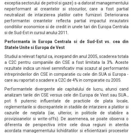
exceptia sectorului de petrol si gaze) s-a datorat managementului
neperformant al creantelor si stocurilor, care a fost partial
neutralizat de intarzierea platilor catre furnizori. Deteriorarea
performantei creantelor reflecta partial impactul inrautatirii
conditiilor economice si de credit in unele tari din Europa Centrala
si de Sud-Est in cursul anului 2011.
Performanta in Europa Centrala si de Sud-Est vs. cea din
Statele Unite si Europa de Vest
Studiul a relevat faptul ca, incepand din anul 2005, scaderea totala
a C2C pentru companiile din CSE a fost limitata la 3%. Aceste
rezultate indica un nivel semnificativ mai scazut al performantei
intreprinderilor din CSE in comparatie cu cele din SUA si Europa -
care au raportat o scadere a C2C de 4% in comparatie cu 2005.
Performantele divergente ale capitalului de lucru, atunci cand
analizam tarile din CSE versus cele din Europa de Vest sau SUA ,
pot fi puternic influentate de practicile de plata locale,
reglementarile si discrepantele in stadiile de intarziere a platilor si
cazurile de neplata (iar, ulterior, in politicile de stabilire a
provizioanelor si write-offs). De asemenea, se poate observa o
diferenta de perspectiva intre cele doua regiuni in atentia
acordata managementului lichiditatilor si eficientizarii proceselor