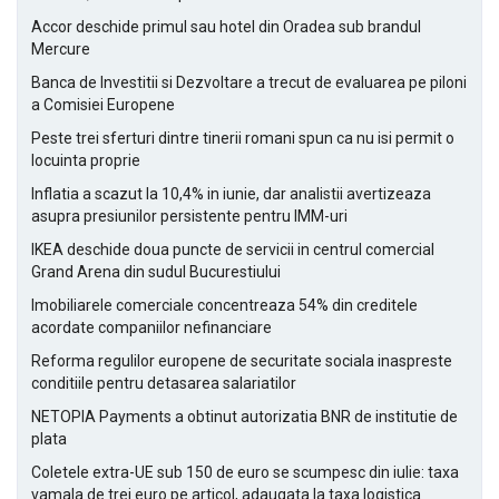
Accor deschide primul sau hotel din Oradea sub brandul
Mercure
Banca de Investitii si Dezvoltare a trecut de evaluarea pe piloni
a Comisiei Europene
Peste trei sferturi dintre tinerii romani spun ca nu isi permit o
locuinta proprie
Inflatia a scazut la 10,4% in iunie, dar analistii avertizeaza
asupra presiunilor persistente pentru IMM-uri
IKEA deschide doua puncte de servicii in centrul comercial
Grand Arena din sudul Bucurestiului
Imobiliarele comerciale concentreaza 54% din creditele
acordate companiilor nefinanciare
Reforma regulilor europene de securitate sociala inaspreste
conditiile pentru detasarea salariatilor
NETOPIA Payments a obtinut autorizatia BNR de institutie de
plata
Coletele extra-UE sub 150 de euro se scumpesc din iulie: taxa
vamala de trei euro pe articol, adaugata la taxa logistica