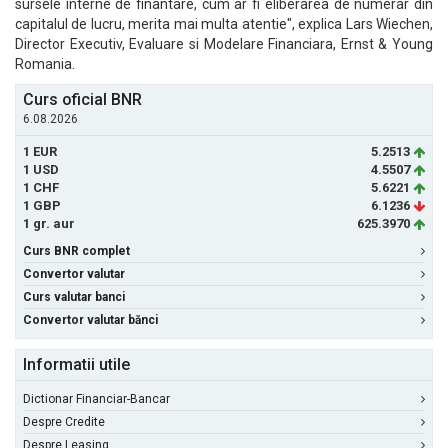
sursele interne de finantare, cum ar fi eliberarea de numerar din
capitalul de lucru, merita mai multa atentie", explica Lars Wiechen,
Director Executiv, Evaluare si Modelare Financiara, Ernst & Young
Romania.
Curs oficial BNR
6.08.2026
1 EUR
5.2513
1 USD
4.5507
1 CHF
5.6221
1 GBP
6.1236
1 gr. aur
625.3970
Curs BNR complet
Convertor valutar
Curs valutar banci
Convertor valutar bănci
Informatii utile
Dictionar Financiar-Bancar
Despre Credite
Despre Leasing