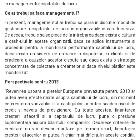
in managementul capitalului de lucru.
Ce ar trebui sa faca managementul?
In prezent, managementul ar trebui sa puna in discutie modul de
gestionare a capitalului de lucru in organizatiile in care lucreaza.
De aceea, trebuie sa se plece de la intrebarea daca exista o cultura
a cash-ului in aceste organizatii, daca se aplica instrumente si
proceduri pentru a monitoriza performanta capitalului de lucru,
daca exista un sistem de urmarire a disputelor cu clientii si de
eradicare a cauzelor acestor dispute sau daca exista o strategie
concentrata de colectare a creantelor si daca nivelul platilor este
monitorizat.
Perspectivele pentru 2013
"Revenirea usoara a pietelor Europene prevazuta pentru 2013 ar
putea avea efecte mixte asupra capitalului de lucru, din moment
ce cresterea vanzarilor si a castigurilor ar putea scadea riscul de
credit si nevoia de provizionare. Cu toate acestea, finantarea
cresterii afacerii si a capitalului de lucru pune o presiune
suplimentara asupra bilantului companiilor. Deoarece criteriile de
creditare nu vor deveni mai laxe pe termen scurt, finantarea
cresterii afacerilor ar putea fi chiar mai dificila. In aceste conditii,