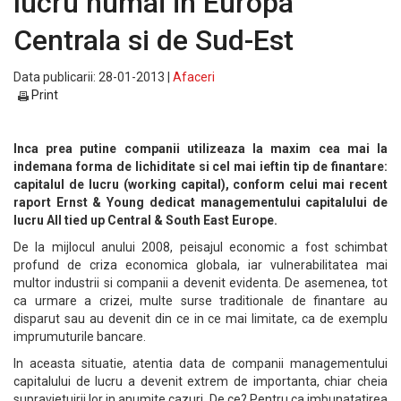
lucru numai in Europa
Centrala si de Sud-Est
Data publicarii: 28-01-2013 |
Afaceri
Print
Inca prea putine companii utilizeaza la maxim cea mai la
indemana forma de lichiditate si cel mai ieftin tip de finantare:
capitalul de lucru (working capital), conform celui mai recent
raport Ernst & Young dedicat managementului capitalului de
lucru All tied up Central & South East Europe.
De la mijlocul anului 2008, peisajul economic a fost schimbat
profund de criza economica globala, iar vulnerabilitatea mai
multor industrii si companii a devenit evidenta. De asemenea, tot
ca urmare a crizei, multe surse traditionale de finantare au
disparut sau au devenit din ce in ce mai limitate, ca de exemplu
imprumuturile bancare.
In aceasta situatie, atentia data de companii managementului
capitalului de lucru a devenit extrem de importanta, chiar cheia
supravietuirii lor in anumite cazuri. De ce? Pentru ca imbunatatirea