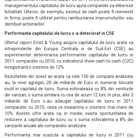
managementului capitalului de lucru ajuta companiile sa elibereze
lichiditati. Ulterior, de exemplu, excesul de cash poate fi reinvestit
in firma, poate fi utilizat pentru rambursarea imprumuturilor sau
distribuit actionarilor.
Performanta capitalului de lucru s-a deteriorat in CSE
Ultimul raport Ernst & Young asupra capitalului de lucru arata ca
intreprinderile din Europa Centrala si de Sud-Est (CSE) au
experimentat deteriorarea performantei capitalului de lucru in
2011 comparativ cu 2010, cu indicatorul cheie cash-to-cash (C2C)
inregistrand o crestere de 12%.
Rezultatele din acest an arata ca cele 150 de companii analizate
au, la nivel agregat, 20 de miliarde de Euro in numerar blocate
inutil in capitalul de lucru. Suma echivaleaza cu 8% din veniturile
din vanzari, o suma similara cu cea de acum 12 luni. In plus, alte 2
miliarde de Euro s-au adaugat capitalului de lucru in 2011
comparativ cu 2010, ceea ce inseamna o crestere mai mare de
10%. Aceste cifre arata ca, in medie, exista oportunitatea de
reducere a capitalului de lucru cu o suma echivalenta a 8% din
vanzarile anuale ale companiilor analizate.
Performanta mai scazuta a capitalului de lucru in 2011 (cu