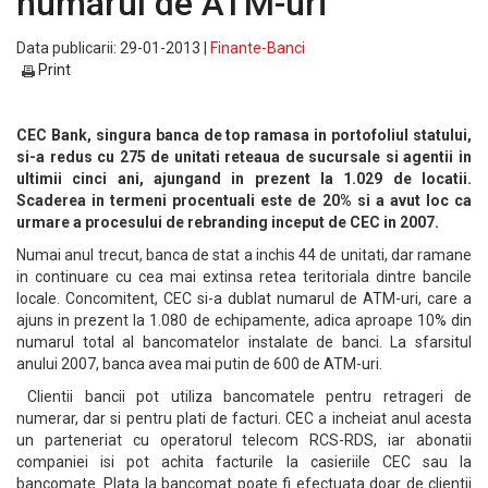
numarul de ATM-uri
Data publicarii: 29-01-2013 |
Finante-Banci
Print
CEC Bank, singura banca de top ramasa in portofoliul statului,
si-a redus cu 275 de unitati reteaua de sucursale si agentii in
ultimii cinci ani, ajungand in prezent la 1.029 de locatii.
Scaderea in termeni procentuali este de 20% si a avut loc ca
urmare a procesului de rebranding inceput de CEC in 2007.
Numai anul trecut, banca de stat a inchis 44 de unitati, dar ramane
in continuare cu cea mai extinsa retea teritoriala dintre bancile
locale. Concomitent, CEC si-a dublat numarul de ATM-uri, care a
ajuns in prezent la 1.080 de echipamente, adica aproape 10% din
numarul total al bancomatelor instalate de banci. La sfarsitul
anului 2007, banca avea mai putin de 600 de ATM-uri.
Clientii bancii pot utiliza bancomatele pentru retrageri de
numerar, dar si pentru plati de facturi. CEC a incheiat anul acesta
un parteneriat cu operatorul telecom RCS-RDS, iar abonatii
companiei isi pot achita facturile la casieriile CEC sau la
bancomate. Plata la bancomat poate fi efectuata doar de clientii