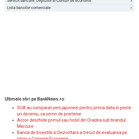
Servicii bancare: Depozite si Conturi de economii
Lista bancilor comerciale
Ultimele stiri pe BankNews.ro:
SUA au cumparat yeni japonezi pentru prima data in peste
un deceniu, ca semn de prietenie
Accor deschide primul sau hotel din Oradea sub brandul
Mercure
Banca de Investitii si Dezvoltare a trecut de evaluarea pe
piloni a Comisiei Europene