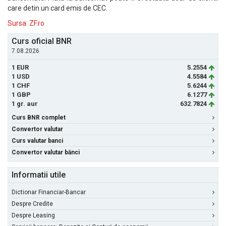
care detin un card emis de CEC.
Sursa: ZF.ro
Curs oficial BNR
7.08.2026
1 EUR
5.2554
1 USD
4.5584
1 CHF
5.6244
1 GBP
6.1277
1 gr. aur
632.7824
Curs BNR complet
Convertor valutar
Curs valutar banci
Convertor valutar bănci
Informatii utile
Dictionar Financiar-Bancar
Despre Credite
Despre Leasing