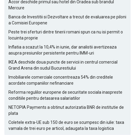
Accor deschide primul sau hotel din Oradea sub brandul
Mercure
Banca de Investitii si Dezvoltare a trecut de evaluarea pe piloni
a Comisiei Europene
Peste trei sferturi dintre tinerii romani spun ca nu isi permit o
locuinta proprie
Inflatia a scazut la 10,4% in iunie, dar analistii avertizeaza
asupra presiunilor persistente pentru IMM-uri
IKEA deschide doua puncte de servicii in centrul comercial
Grand Arena din sudul Bucurestiului
Imobiliarele comerciale concentreaza 54% din creditele
acordate companiilor nefinanciare
Reforma regulilor europene de securitate sociala inaspreste
conditiile pentru detasarea salariatilor
NETOPIA Payments a obtinut autorizatia BNR de institutie de
plata
Coletele extra-UE sub 150 de euro se scumpesc din iulie: taxa
vamala de trei euro pe articol, adaugata la taxa logistica