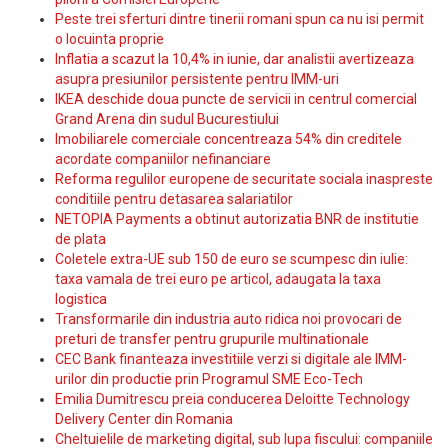
Peste trei sferturi dintre tinerii romani spun ca nu isi permit
o locuinta proprie
Inflatia a scazut la 10,4% in iunie, dar analistii avertizeaza
asupra presiunilor persistente pentru IMM-uri
IKEA deschide doua puncte de servicii in centrul comercial
Grand Arena din sudul Bucurestiului
Imobiliarele comerciale concentreaza 54% din creditele
acordate companiilor nefinanciare
Reforma regulilor europene de securitate sociala inaspreste
conditiile pentru detasarea salariatilor
NETOPIA Payments a obtinut autorizatia BNR de institutie
de plata
Coletele extra-UE sub 150 de euro se scumpesc din iulie:
taxa vamala de trei euro pe articol, adaugata la taxa
logistica
Transformarile din industria auto ridica noi provocari de
preturi de transfer pentru grupurile multinationale
CEC Bank finanteaza investitiile verzi si digitale ale IMM-
urilor din productie prin Programul SME Eco-Tech
Emilia Dumitrescu preia conducerea Deloitte Technology
Delivery Center din Romania
Cheltuielile de marketing digital, sub lupa fiscului: companiile