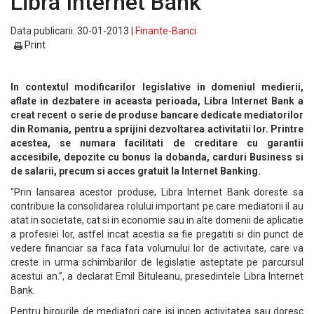
Libra Internet Bank
Data publicarii: 30-01-2013 |
Finante-Banci
Print
In contextul modificarilor legislative in domeniul medierii,
aflate in dezbatere in aceasta perioada, Libra Internet Bank a
creat recent o serie de produse bancare dedicate mediatorilor
din Romania, pentru a sprijini dezvoltarea activitatii lor. Printre
acestea, se numara facilitati de creditare cu garantii
accesibile, depozite cu bonus la dobanda, carduri Business si
de salarii, precum si acces gratuit la Internet Banking.
"Prin lansarea acestor produse, Libra Internet Bank doreste sa
contribuie la consolidarea rolului important pe care mediatorii il au
atat in societate, cat si in economie sau in alte domenii de aplicatie
a profesiei lor, astfel incat acestia sa fie pregatiti si din punct de
vedere financiar sa faca fata volumului lor de activitate, care va
creste in urma schimbarilor de legislatie asteptate pe parcursul
acestui an.”, a declarat Emil Bituleanu, presedintele Libra Internet
Bank.
Pentru birourile de mediatori care isi incep activitatea sau doresc