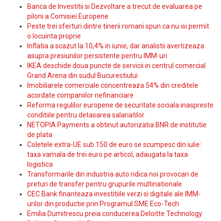
Banca de Investitii si Dezvoltare a trecut de evaluarea pe
piloni a Comisiei Europene
Peste trei sferturi dintre tinerii romani spun ca nu isi permit
o locuinta proprie
Inflatia a scazut la 10,4% in iunie, dar analistii avertizeaza
asupra presiunilor persistente pentru IMM-uri
IKEA deschide doua puncte de servicii in centrul comercial
Grand Arena din sudul Bucurestiului
Imobiliarele comerciale concentreaza 54% din creditele
acordate companiilor nefinanciare
Reforma regulilor europene de securitate sociala inaspreste
conditiile pentru detasarea salariatilor
NETOPIA Payments a obtinut autorizatia BNR de institutie
de plata
Coletele extra-UE sub 150 de euro se scumpesc din iulie:
taxa vamala de trei euro pe articol, adaugata la taxa
logistica
Transformarile din industria auto ridica noi provocari de
preturi de transfer pentru grupurile multinationale
CEC Bank finanteaza investitiile verzi si digitale ale IMM-
urilor din productie prin Programul SME Eco-Tech
Emilia Dumitrescu preia conducerea Deloitte Technology