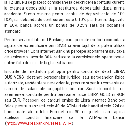
la 12 luni. Nu se platesc comisioane la deschiderea contului curent,
la crearea depozitului si la restituirea depozitului dupa prima
scadenta. Suma minima pentru contul de depozit este de 100
RON, iar dobanda de cont curent este 0.10% p.a. Pentru depozite
in EUR, banca acorda un bonus de 0.25% fata de dobanzile
standard.
Pentru serviciul Internet Banking, care permite metoda comoda si
sigura de autentificare prin SMS si avantajul de a putea utiliza
orice browser, Libra Internet Bank nu percepe abonament sau taxa
de activare si acorda 30% reducere la comisioanele operationale
online fata de cele de la ghiseul bancii.
Birourile de mediatori pot opta pentru cardul de debit
LIBRA
BUSINESS
, destinat persoanelor juridice sau persoanelor fizice
autorizate, rezidente si nerezidente, precum si pentru conventii de
carduri de salarii ale angajatilor biroului. Sunt disponibile, de
asemenea, cardurile pentru persoane fizice LIBRA GOLD in RON
sau EUR. Posesorii de carduri emise de Libra Internet Bank pot
folosi pentru tranzactii cele 40 de ATM-uri ale bancii si cele 224 de
bancomate ale retelei Euronet din 30 de judete care aplica
aceleasi conditii financiare ca la ATM-urile bancii.
(
http://www.librabank.ro/retea_ATM
)