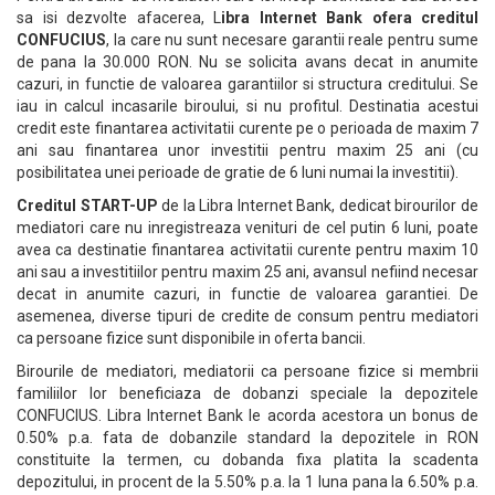
sa isi dezvolte afacerea, L
ibra Internet Bank ofera creditul
CONFUCIUS
, la care nu sunt necesare garantii reale pentru sume
de pana la 30.000 RON. Nu se solicita avans decat in anumite
cazuri, in functie de valoarea garantiilor si structura creditului. Se
iau in calcul incasarile biroului, si nu profitul. Destinatia acestui
credit este finantarea activitatii curente pe o perioada de maxim 7
ani sau finantarea unor investitii pentru maxim 25 ani (cu
posibilitatea unei perioade de gratie de 6 luni numai la investitii).
Creditul START-UP
de la Libra Internet Bank, dedicat birourilor de
mediatori care nu inregistreaza venituri de cel putin 6 luni, poate
avea ca destinatie finantarea activitatii curente pentru maxim 10
ani sau a investitiilor pentru maxim 25 ani, avansul nefiind necesar
decat in anumite cazuri, in functie de valoarea garantiei. De
asemenea, diverse tipuri de credite de consum pentru mediatori
ca persoane fizice sunt disponibile in oferta bancii.
Birourile de mediatori, mediatorii ca persoane fizice si membrii
familiilor lor beneficiaza de dobanzi speciale la depozitele
CONFUCIUS. Libra Internet Bank le acorda acestora un bonus de
0.50% p.a. fata de dobanzile standard la depozitele in RON
constituite la termen, cu dobanda fixa platita la scadenta
depozitului, in procent de la 5.50% p.a. la 1 luna pana la 6.50% p.a.