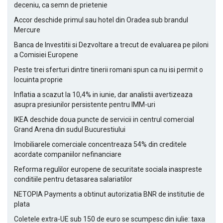
deceniu, ca semn de prietenie
Accor deschide primul sau hotel din Oradea sub brandul
Mercure
Banca de Investitii si Dezvoltare a trecut de evaluarea pe piloni
a Comisiei Europene
Peste trei sferturi dintre tinerii romani spun ca nu isi permit o
locuinta proprie
Inflatia a scazut la 10,4% in iunie, dar analistii avertizeaza
asupra presiunilor persistente pentru IMM-uri
IKEA deschide doua puncte de servicii in centrul comercial
Grand Arena din sudul Bucurestiului
Imobiliarele comerciale concentreaza 54% din creditele
acordate companiilor nefinanciare
Reforma regulilor europene de securitate sociala inaspreste
conditiile pentru detasarea salariatilor
NETOPIA Payments a obtinut autorizatia BNR de institutie de
plata
Coletele extra-UE sub 150 de euro se scumpesc din iulie: taxa