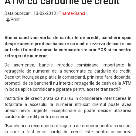
ATM cu cardurile de credit
Data publicarii: 13-02-2013 |
Finante-Banci
Print
Atunci cand vine vorba de cardurile de credit, bancherii spun
despre aceste produse bancare ca sunt o rezerva de bani si ca
ar trebui folosite numai la cumparaturile prin POS si nu pentru
retrageri de numerar.
De asemenea, bancile introduc comisioane importante la
retragerile de numerar de la bancomate cu cardurile de credit.
Daca tot incurajeaza platile la comercianti, prin rate fara dobanda,
promotii, de ce bancherii nu interzic retragerile de cash de la ATM
in loc sa aplice comisioane piperate pentru aceste tranzactii?
Institutiile de credit arata ca nu iau in considerare interzicerea in
totalitate a accesului la numerar intrucat clientul poate avea
uneori nevoi urgente, exceptionale si poate decide utilizarea
cardului de credit pentru numerar.
"Bancherii nu recomanda retragerea de numerar pentru ca scopul
in care a fost creat cardul de credit este pentru acoperirea