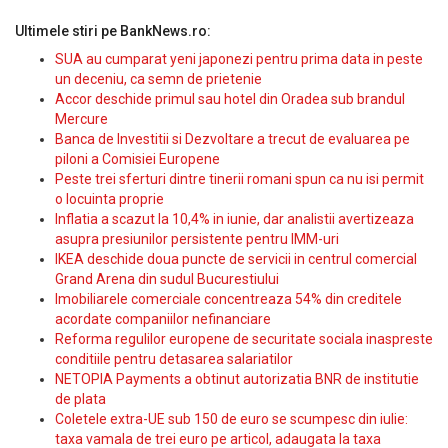
Ultimele stiri pe BankNews.ro:
SUA au cumparat yeni japonezi pentru prima data in peste
un deceniu, ca semn de prietenie
Accor deschide primul sau hotel din Oradea sub brandul
Mercure
Banca de Investitii si Dezvoltare a trecut de evaluarea pe
piloni a Comisiei Europene
Peste trei sferturi dintre tinerii romani spun ca nu isi permit
o locuinta proprie
Inflatia a scazut la 10,4% in iunie, dar analistii avertizeaza
asupra presiunilor persistente pentru IMM-uri
IKEA deschide doua puncte de servicii in centrul comercial
Grand Arena din sudul Bucurestiului
Imobiliarele comerciale concentreaza 54% din creditele
acordate companiilor nefinanciare
Reforma regulilor europene de securitate sociala inaspreste
conditiile pentru detasarea salariatilor
NETOPIA Payments a obtinut autorizatia BNR de institutie
de plata
Coletele extra-UE sub 150 de euro se scumpesc din iulie:
taxa vamala de trei euro pe articol, adaugata la taxa