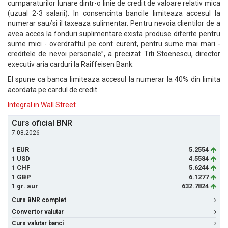
cumparaturilor lunare dintr-o linie de credit de valoare relativ mica
(uzual 2-3 salarii). In consencinta bancile limiteaza accesul la
numerar sau/si il taxeaza sulimentar. Pentru nevoia clientilor de a
avea acces la fonduri suplimentare exista produse diferite pentru
sume mici - overdraftul pe cont curent, pentru sume mai mari -
creditele de nevoi personale”, a precizat Titi Stoenescu, director
executiv aria carduri la Raiffeisen Bank.
El spune ca banca limiteaza accesul la numerar la 40% din limita
acordata pe cardul de credit.
Integral in Wall Street
Curs oficial BNR
7.08.2026
1 EUR
5.2554
1 USD
4.5584
1 CHF
5.6244
1 GBP
6.1277
1 gr. aur
632.7824
Curs BNR complet
Convertor valutar
Curs valutar banci