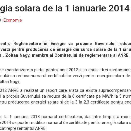
gia solara de la 1 ianuarie 2014
 |
Economie
 pentru Reglementare in Energie va propune Guvernului reduc
 verzi pentru producerea de energie din surse solare de la 1 ianu
uri, Zoltan Nagy, membru al Comitetului de reglementare al ANRE, 
de monitorizare a pietei pentru anul 2012 si in doua - trei saptamani 
lui sa reduca numarul certificatelor verzi pentru energia solara de 
Zoltan Nagy.
2012 ANRE a realizat un raport care arata ca exista supracompensar
si a propus Guvernului sa reduca de la 6 certificate pe MW/h la 5 num
ntru producerea energiei solare si de la 3 la 2,3 certificate pentru en
 la 1 ianuarie 2013 numarul certificatelor, dar intre timp s-a modif
rie 2014 se poate modifica numarul de certificate pentru energia solara s
licat reprezentantul ANRE.