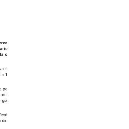
erea
arie
la o
va fi
la 1
e pe
arul
ergia
icat
i din