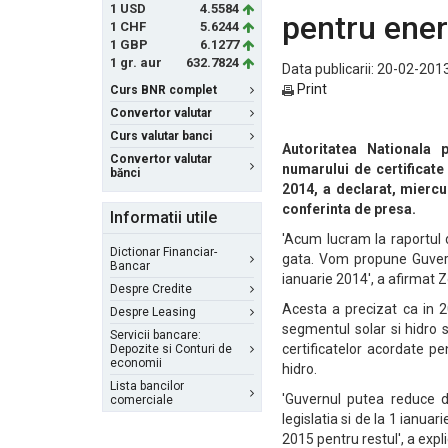
1 USD
4.5584
pentru ener
1 CHF
5.6244
1 GBP
6.1277
1 gr. aur
632.7824
Data publicarii: 20-02-2013
Print
Curs BNR complet
Convertor valutar
Curs valutar banci
Autoritatea Nationala
Convertor valutar
numarului de certificate
bănci
2014, a declarat, mierc
conferinta de presa.
Informatii utile
'Acum lucram la raportul 
Dictionar Financiar-
gata. Vom propune Guvernu
Bancar
ianuarie 2014', a afirmat 
Despre Credite
Acesta a precizat ca in 
Despre Leasing
segmentul solar si hidro 
Servicii bancare:
certificatelor acordate pe
Depozite si Conturi de
economii
hidro.
Lista bancilor
'Guvernul putea reduce de
comerciale
legislatia si de la 1 ianua
2015 pentru restul', a exp