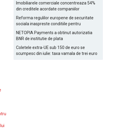
Bucurestiului
Imobiliarele comerciale concentreaza 54%
din creditele acordate companiilor
nefinanciare
Reforma regulilor europene de securitate
sociala inaspreste conditiile pentru
detasarea salariatilor
NETOPIA Payments a obtinut autorizatia
BNR de institutie de plata
Coletele extra-UE sub 150 de euro se
scumpesc din iulie: taxa vamala de trei euro
pe articol, adaugata la taxa logistica
e
ntru
lui