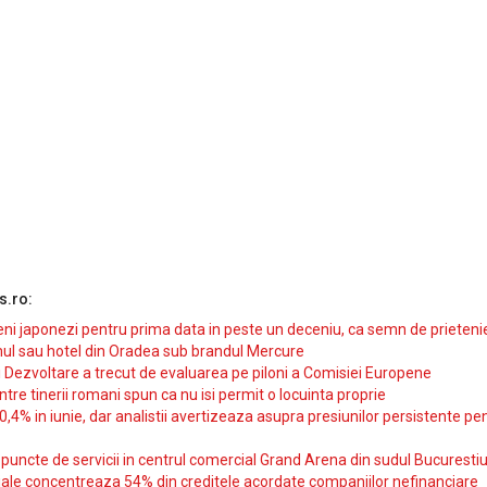
s.ro:
i japonezi pentru prima data in peste un deceniu, ca semn de prieteni
ul sau hotel din Oradea sub brandul Mercure
si Dezvoltare a trecut de evaluarea pe piloni a Comisiei Europene
intre tinerii romani spun ca nu isi permit o locuinta proprie
10,4% in iunie, dar analistii avertizeaza asupra presiunilor persistente pe
uncte de servicii in centrul comercial Grand Arena din sudul Bucurestiu
iale concentreaza 54% din creditele acordate companiilor nefinanciare