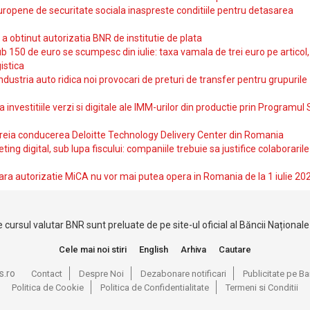
uropene de securitate sociala inaspreste conditiile pentru detasarea
obtinut autorizatia BNR de institutie de plata
b 150 de euro se scumpesc din iulie: taxa vamala de trei euro pe articol,
istica
ndustria auto ridica noi provocari de preturi de transfer pentru grupurile
investitiile verzi si digitale ale IMM-urilor din productie prin Programul
reia conducerea Deloitte Technology Delivery Center din Romania
ting digital, sub lupa fiscului: companiile trebuie sa justifice colaborarile
ara autorizatie MiCA nu vor mai putea opera in Romania de la 1 iulie 20
 cursul valutar BNR sunt preluate de pe site-ul oficial al Băncii Național
Cele mai noi stiri
English
Arhiva
Cautare
s.ro
Contact
Despre Noi
Dezabonare notificari
Publicitate pe 
Politica de Cookie
Politica de Confidentialitate
Termeni si Conditii