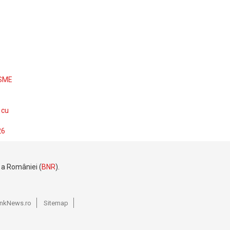
 SME
 cu
26
e a României (
BNR
).
BankNews.ro
Sitemap