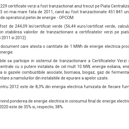
29 certificate verzi a fost tranzactionat anul trecut pe Piata Centraliz
,33 ori mai mare fata de 2011, cand au fost tranzactionate 451.841 uni
 de operatorul pietei de energie - OPCOM.
st de 244,09 lei/certificat verde (56,44 euro/certificat verde, calcul
in stabilirea valorilor de tranzactionare a certificatelor verzi pe pia
ii 2011 si 2012).
n document care atesta o cantitate de 1 MWh de energie electrica pro
energie.
bile sa participe in sistemul de tranzactionare a Certificatelor Verzi
 centrale cu o putere instalata de cel mult 10 MW, energie eoliana, en
la si gazele combustibile asociate, biomasa, biogaz, gaz de fermenta
tare a namolurilor din instalatiile de epurare a apelor uzate.
entru 2012 este de 8,3% din energia electrica furnizata de fiecare fur
privind ponderea de energie electrica in consumul final de energie electri
2020 este de 35% si, respectiv, 38%.