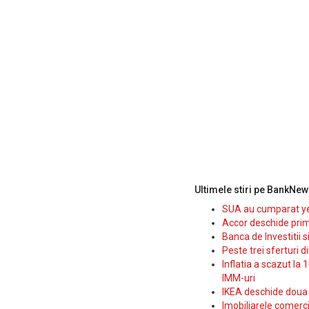
Ultimele stiri pe BankNew
SUA au cumparat yen
Accor deschide prim
Banca de Investitii 
Peste trei sferturi d
Inflatia a scazut la 
IMM-uri
IKEA deschide doua p
Imobiliarele comerc