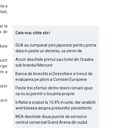
ata a
tati,
at la
ta de
Cele mai citite stiri
SUA au cumparat yeni japonezi pentru prima
dusa
data in peste un deceniu, ca semn de
prietenie
Accor deschide primul sau hotel din Oradea
 sunt
sub brandul Mercure
ergie
re a
Banca de Investitii si Dezvoltare a trecut de
evaluarea pe piloni a Comisiei Europene
nizor
Peste trei sferturi dintre tinerii romani spun
ca nu isi permit o locuinta proprie
ca in
Inflatia a scazut la 10,4% in iunie, dar analistii
avertizeaza asupra presiunilor persistente
pentru IMM-uri
IKEA deschide doua puncte de servicii in
centrul comercial Grand Arena din sudul