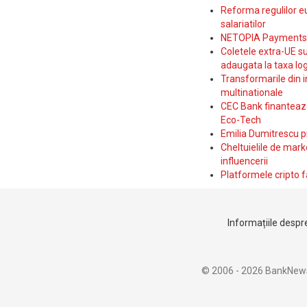
Reforma regulilor e
salariatilor
NETOPIA Payments a 
Coletele extra-UE su
adaugata la taxa log
Transformarile din i
multinationale
CEC Bank finanteaza 
Eco-Tech
Emilia Dumitrescu p
Cheltuielile de marke
influencerii
Platformele cripto f
Informațiile despre
© 2006 - 2026 BankNew