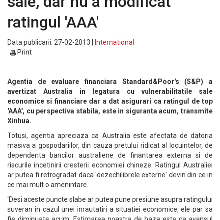
sale, dar nu a modificat
ratingul 'AAA'
Data publicarii: 27-02-2013 |
International
Print
Agentia de evaluare financiara Standard&Poor's (S&P) a
avertizat Australia in legatura cu vulnerabilitatile sale
economice si financiare dar a dat asigurari ca ratingul de top
'AAA', cu perspectiva stabila, este in siguranta acum, transmite
Xinhua.
Totusi, agentia apreciaza ca Australia este afectata de datoria
masiva a gospodariilor, din cauza pretului ridicat al locuintelor, de
dependenta bancilor australiene de finantarea externa si de
riscurile incetinirii cresterii economiei chineze. Ratingul Australiei
ar putea fi retrogradat daca 'dezechilibrele externe' devin din ce in
ce mai mult o amenintare.
'Desi aceste puncte slabe ar putea pune presiune asupra ratingului
suveran in cazul unei inrautatiri a situatiei economice, ele par sa
fie diminuate acum. Estimarea noastra de baza este ca avansul