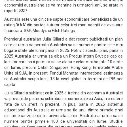
economiei australiene se va mentine in urmatorii ani', se arata in
raportul S&P.
Australia este una din cele sapte economii care beneficiaza de un
rating 'AAA' din partea tuturor celor trei mari agentii de evaluare
financiara: S&P, Moody's si Fitch Ratings.
Premierul australian Julia Gillard a dat recent publicitatii un plan
care ar urma sa permita Australiei sa se numere printre cele mai
bogate state ale lumii pana in 2025. Potrivit acestui plan, pana in
2025 Australia ar urma sa aiba un Produs Intern Brut pe cap de
locuitor care sa ii permita sa se alature celor mai bogate 10 state
din lume, precum Qatar, Singapore, Hong Kong, Emiratele Arabe
Unite si SUA. In prezent, Fondul Monetar International estimeaza
ca Australia ocupa locul 13 la nivel global in termeni de PIB per
capita.
Julia Gillard a subliniat ca in 2025 o treime din economia Australiei
va proveni de pe urma schimburilor comerciale cu Asia, in crestere
fata de un sfert in prezent. In plus, pana in 2025 sistemul
educational din Australia ar urma sa fie unul dintre primele cinci
din lume iar zece dintre universitatile din Australia ar urma sa se
numere printre primele 100 de universitati din lume. Studiile