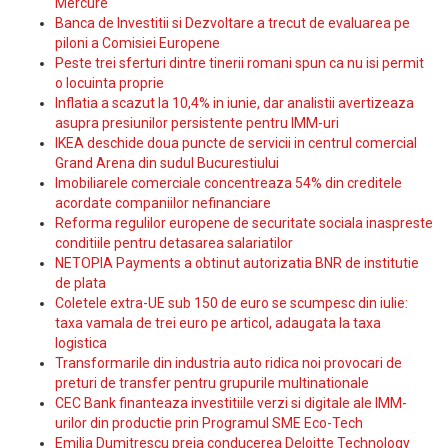
Mercure
Banca de Investitii si Dezvoltare a trecut de evaluarea pe
piloni a Comisiei Europene
Peste trei sferturi dintre tinerii romani spun ca nu isi permit
o locuinta proprie
Inflatia a scazut la 10,4% in iunie, dar analistii avertizeaza
asupra presiunilor persistente pentru IMM-uri
IKEA deschide doua puncte de servicii in centrul comercial
Grand Arena din sudul Bucurestiului
Imobiliarele comerciale concentreaza 54% din creditele
acordate companiilor nefinanciare
Reforma regulilor europene de securitate sociala inaspreste
conditiile pentru detasarea salariatilor
NETOPIA Payments a obtinut autorizatia BNR de institutie
de plata
Coletele extra-UE sub 150 de euro se scumpesc din iulie:
taxa vamala de trei euro pe articol, adaugata la taxa
logistica
Transformarile din industria auto ridica noi provocari de
preturi de transfer pentru grupurile multinationale
CEC Bank finanteaza investitiile verzi si digitale ale IMM-
urilor din productie prin Programul SME Eco-Tech
Emilia Dumitrescu preia conducerea Deloitte Technology