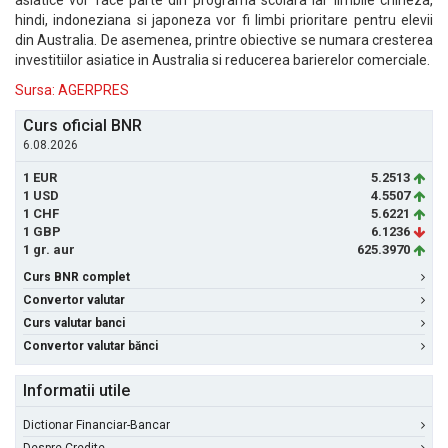
asiatice vor face parte din programa scolara iar limbile chineza,
hindi, indoneziana si japoneza vor fi limbi prioritare pentru elevii
din Australia. De asemenea, printre obiective se numara cresterea
investitiilor asiatice in Australia si reducerea barierelor comerciale.
Sursa: AGERPRES
Curs oficial BNR
6.08.2026
1 EUR
5.2513
1 USD
4.5507
1 CHF
5.6221
1 GBP
6.1236
1 gr. aur
625.3970
Curs BNR complet
Convertor valutar
Curs valutar banci
Convertor valutar bănci
Informatii utile
Dictionar Financiar-Bancar