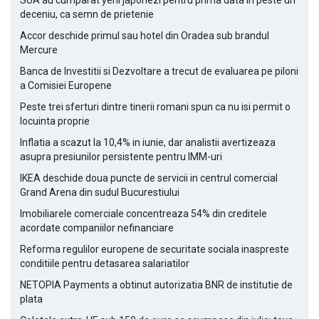
SUA au cumparat yeni japonezi pentru prima data in peste un
deceniu, ca semn de prietenie
Accor deschide primul sau hotel din Oradea sub brandul
Mercure
Banca de Investitii si Dezvoltare a trecut de evaluarea pe piloni
a Comisiei Europene
Peste trei sferturi dintre tinerii romani spun ca nu isi permit o
locuinta proprie
Inflatia a scazut la 10,4% in iunie, dar analistii avertizeaza
asupra presiunilor persistente pentru IMM-uri
IKEA deschide doua puncte de servicii in centrul comercial
Grand Arena din sudul Bucurestiului
Imobiliarele comerciale concentreaza 54% din creditele
acordate companiilor nefinanciare
Reforma regulilor europene de securitate sociala inaspreste
conditiile pentru detasarea salariatilor
NETOPIA Payments a obtinut autorizatia BNR de institutie de
plata