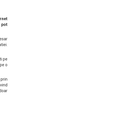
ernet
 pot
esar
tiei.
ti pe
 pe o
 prin
ivind
 doar