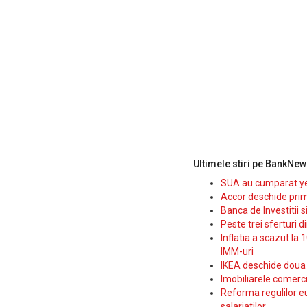
Ultimele stiri pe BankNew
SUA au cumparat yen
Accor deschide prim
Banca de Investitii 
Peste trei sferturi d
Inflatia a scazut la 
IMM-uri
IKEA deschide doua p
Imobiliarele comerc
Reforma regulilor e
salariatilor