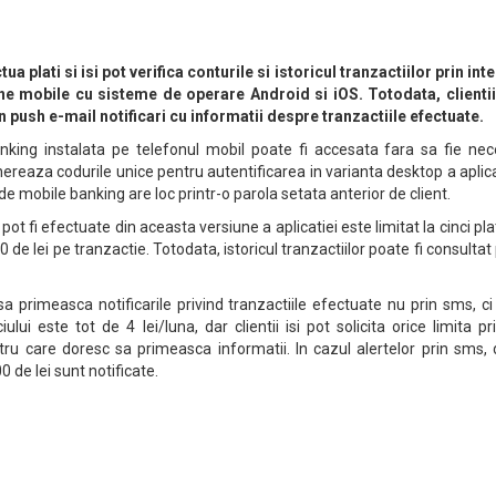
ua plati si isi pot verifica conturile si istoricul tranzactiilor prin int
ne mobile cu sisteme de operare Android si iOS. Totodata, clientii
n push e-mail notificari cu informatii despre tranzactiile efectuate.
nking instalata pe telefonul mobil poate fi accesata fara sa fie nec
nereaza codurile unice pentru autentificarea in varianta desktop a aplica
 de mobile banking are loc printr-o parola setata anterior de client.
ot fi efectuate din aceasta versiune a aplicatiei este limitat la cinci pla
 de lei pe tranzactie. Totodata, istoricul tranzactiilor poate fi consultat
 sa primeasca notificarile privind tranzactiile efectuate nu prin sms, ci
ului este tot de 4 lei/luna, dar clientii isi pot solicita orice limita pr
ntru care doresc sa primeasca informatii. In cazul alertelor prin sms,
0 de lei sunt notificate.