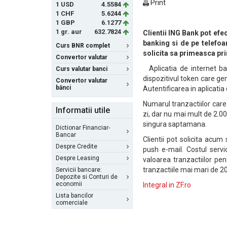
Print
1 USD
4.5584
1 CHF
5.6244
1 GBP
6.1277
1 gr. aur
632.7824
Clientii ING Bank pot efect
banking si de pe telefoa
Curs BNR complet
solicita sa primeasca pri
Convertor valutar
Aplicatia de internet ba
Curs valutar banci
dispozitivul token care ge
Convertor valutar
bănci
Autentificarea in aplicatia
Numarul tranzactiilor care p
Informatii utile
zi, dar nu mai mult de 2.000
singura saptamana.
Dictionar Financiar-
Bancar
Clientii pot solicita acum
Despre Credite
push e-mail. Costul servici
Despre Leasing
valoarea tranzactiilor pe
tranzactiile mai mari de 20
Servicii bancare:
Depozite si Conturi de
economii
Integral in ZF.ro
Lista bancilor
comerciale