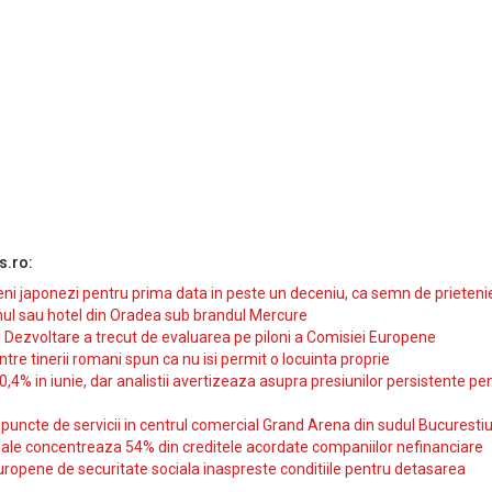
s.ro:
i japonezi pentru prima data in peste un deceniu, ca semn de prieteni
ul sau hotel din Oradea sub brandul Mercure
si Dezvoltare a trecut de evaluarea pe piloni a Comisiei Europene
intre tinerii romani spun ca nu isi permit o locuinta proprie
10,4% in iunie, dar analistii avertizeaza asupra presiunilor persistente pe
uncte de servicii in centrul comercial Grand Arena din sudul Bucurestiu
iale concentreaza 54% din creditele acordate companiilor nefinanciare
uropene de securitate sociala inaspreste conditiile pentru detasarea