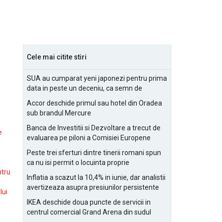
Cele mai citite stiri
SUA au cumparat yeni japonezi pentru prima
data in peste un deceniu, ca semn de
prietenie
Accor deschide primul sau hotel din Oradea
sub brandul Mercure
Banca de Investitii si Dezvoltare a trecut de
e
evaluarea pe piloni a Comisiei Europene
Peste trei sferturi dintre tinerii romani spun
ca nu isi permit o locuinta proprie
ntru
Inflatia a scazut la 10,4% in iunie, dar analistii
avertizeaza asupra presiunilor persistente
lui
pentru IMM-uri
IKEA deschide doua puncte de servicii in
centrul comercial Grand Arena din sudul