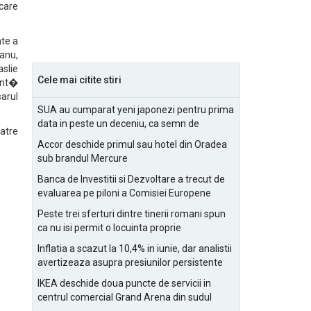
 care
nte a
eanu,
slie
Cele mai citite stiri
nent�
sarul
SUA au cumparat yeni japonezi pentru prima
data in peste un deceniu, ca semn de
atre
prietenie
Accor deschide primul sau hotel din Oradea
sub brandul Mercure
Banca de Investitii si Dezvoltare a trecut de
evaluarea pe piloni a Comisiei Europene
Peste trei sferturi dintre tinerii romani spun
ca nu isi permit o locuinta proprie
Inflatia a scazut la 10,4% in iunie, dar analistii
avertizeaza asupra presiunilor persistente
pentru IMM-uri
IKEA deschide doua puncte de servicii in
centrul comercial Grand Arena din sudul