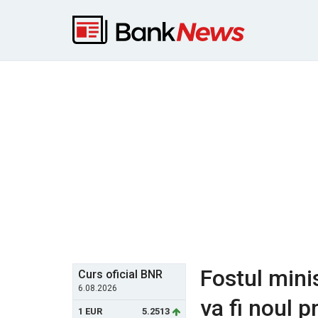
Fostul minis
Curs oficial BNR
6.08.2026
va fi noul 
1 EUR
5.2513