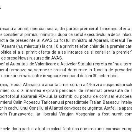
6
asanu a primit, miercuri seara, din partea premierul Tariceanu oferta
e consilier al primului ministru, dupa ce seful executivului a decis inloc
nctia de presedinte al AVAS cu fostul ministru al Apararii, liberalul T
"Aseara (n.r. miercuri) la ora 10 a primit telefon chiar de la premier car
litica si a si primit oferta de a se intoarce ca si consilier la premier
ei de presa NewsIn, surse din AVAS.
f al Autoritatii de Valorificare a Activelor Statului regreta ca "nu a ter
ierul urmeaza sa semneze ordinul de numire in functia de presedint
, care ar urma sa intre in vigoare incepand de luni 30 octombrie.
arii, Teodor Atanasiu, a anuntat, miercuri, in a 44-a zi a suspendarii sal
mier, cu o zi inaintea expirarii perioadei de interimat prevazuta de 
at portofoliul apararaii PD-ului, la schimb cu postul de comisar europea
remierul Calin Popescu Tariceanu si presedintele Traian Basescu, intel
or in cadrul unui Consiliu al Aliantei convocat de urgenta. Astfel, la apar
rin Frunzaverde, iar liberalul Varujan Vosganian a fost numit com
tre cele doua parti s-a luat in calcul faptul ca numirea unui comisar eur