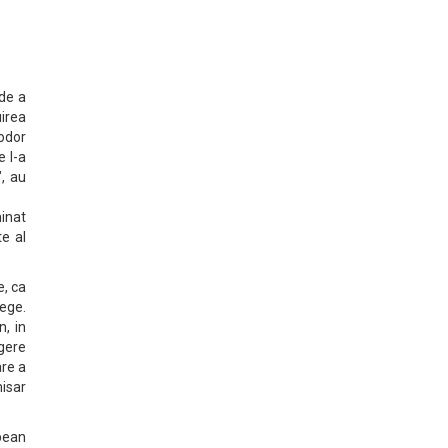
 de a
uirea
eodor
e l-a
", au
minat
e al
e, ca
lege.
n, in
egere
are a
isar
opean