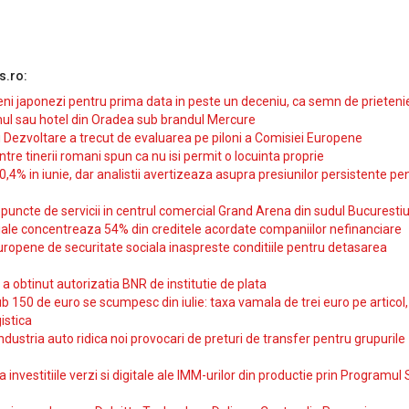
s.ro:
i japonezi pentru prima data in peste un deceniu, ca semn de prieteni
ul sau hotel din Oradea sub brandul Mercure
si Dezvoltare a trecut de evaluarea pe piloni a Comisiei Europene
intre tinerii romani spun ca nu isi permit o locuinta proprie
10,4% in iunie, dar analistii avertizeaza asupra presiunilor persistente pe
uncte de servicii in centrul comercial Grand Arena din sudul Bucurestiu
iale concentreaza 54% din creditele acordate companiilor nefinanciare
uropene de securitate sociala inaspreste conditiile pentru detasarea
obtinut autorizatia BNR de institutie de plata
b 150 de euro se scumpesc din iulie: taxa vamala de trei euro pe articol,
istica
ndustria auto ridica noi provocari de preturi de transfer pentru grupurile
investitiile verzi si digitale ale IMM-urilor din productie prin Programul