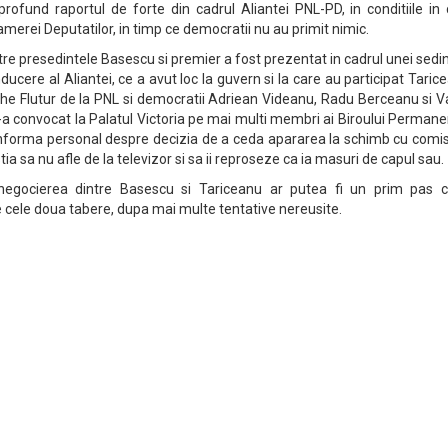
t profund raportul de forte din cadrul Aliantei PNL-PD, in conditiile in
 Camerei Deputatilor, in timp ce democratii nu au primit nimic.
ntre presedintele Basescu si premier a fost prezentat in cadrul unei sedi
ducere al Aliantei, ce a avut loc la guvern si la care au participat Taric
e Flutur de la PNL si democratii Adriean Videanu, Radu Berceanu si Va
 i-a convocat la Palatul Victoria pe mai multi membri ai Biroului Perma
 informa personal despre decizia de a ceda apararea la schimb cu comi
ia sa nu afle de la televizor si sa ii reproseze ca ia masuri de capul sau.
, negocierea dintre Basescu si Tariceanu ar putea fi un prim pas c
tre cele doua tabere, dupa mai multe tentative nereusite.