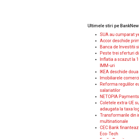
Ultimele stiri pe BankNew
SUA au cumparat yen
Accor deschide prim
Banca de Investitii 
Peste trei sferturi d
Inflatia a scazut la 
IMM-uri
IKEA deschide doua p
Imobiliarele comerc
Reforma regulilor e
salariatilor
NETOPIA Payments a 
Coletele extra-UE su
adaugata la taxa log
Transformarile din i
multinationale
CEC Bank finanteaza 
Eco-Tech