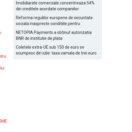
Bucurestiului
Imobiliarele comerciale concentreaza 54%
din creditele acordate companiilor
nefinanciare
Reforma regulilor europene de securitate
sociala inaspreste conditiile pentru
detasarea salariatilor
NETOPIA Payments a obtinut autorizatia
e
BNR de institutie de plata
Coletele extra-UE sub 150 de euro se
scumpesc din iulie: taxa vamala de trei euro
ntru
pe articol, adaugata la taxa logistica
lui
 SME