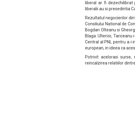
liberal ar fi dezechilibra
liberalii au si presedintia
Rezultatul negocierilor di
Consiliului National de Con
Bogdan Olteanu si Gheorgh
Blaga. Ulterior, Tariceanu
Central al PNL pentru a-i
european, in ideea ca acest
Potrivit acelorasi surse
reincalzirea relatiilor din