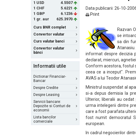
1 USD
4.5507
1 CHF
5.6221
Data publicarii: 26-10-200
1 GBP
6.1236
Print
1 gr. aur
625.3970
Curs BNR complet
Razvan Or
Convertor valutar
se intoarc
Curs valutar banci
sa din fu
Atanasiu. 
Convertor valutar
bănci
informat despre decizia po
declarat, miercuri, agneti
Informatii utile
Conform acestora, fostul se
ceea ce a inceput". Prem
Dictionar Financiar-
AVAS a lui Teodor Atanasiu
Bancar
Ministrul suspendat al apar
Despre Credite
si-a depus demisia la pre
Despre Leasing
Ulterior, liberalii au ced
Servicii bancare:
urma intelegerii dintre p
Depozite si Conturi de
economii
care a fost parafata ulteri
Lista bancilor
fost numit democratul So
comerciale
european.
In cadrul negocierilor din