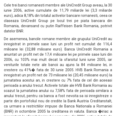
Cele trei banci romanesti membre ale UniCredit Group aveau, la 30
iunie 2006, active cumulate de 11,79 miliarde lei (3,3 miliarde
euro), adica 8,18% din totalul activelor bancare romanesti, ceea ce
claseaza UniCredit Group pe locul trei pe piata bancara din
Romania, devansand cu putin Raiffeisen Bank Romania, potrivit
datelor BNR.
De asemenea, bancile romane membre ale grupului UniCredit au
inregistrat in primele sase luni un profit net cumulat de 116,4
milioane lei (32,88 milioane euro). Banca UniCredit Romania a
anuntat un profit net de 17,4 milioane lei pe primele sase luni din
2006, cu 103% mai mult decat la sfarsitul lunii iunie 2005, iar
veniturile totale nete ale bancii au ajuns la 84 milioane lei, in
crestere cu 41%� fata de 30 iunie 2005. HVB Bank Romania a
inregistrat un profit net de 73 milioane lei (20,45 milioane euro) la
jumatatea acestui an, in crestere cu 7% fata de cel din aceeasi
perioada a anului trecut. Activele totale ale HVB Bank Romania au
scazut la jumatatea anului cu 7,58% fata de perioada similara a
anului trecut, pentru ca banca a fost nevoita sa isi inregistreze o
parte din portofoliul nou de credite la Bank Austria Creditanstalt,
ca urmare a restrictiilor impuse de Banca Nationala a Romaniei
(BNR) in octombrie 2005 la creditarea in valuta. Banca �iriac a