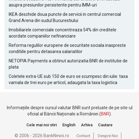
asupra presiunilor persistente pentru IMM-uri
IKEA deschide doua puncte de servicii in centrul comercial
Grand Arena din sudul Bucurestiului
Imobiliarele comerciale concentreaza 54% din creditele
acordate companiilor nefinanciare
Reforma regulilor europene de securitate sociala inaspreste
conditiile pentru detasarea salariatilor
NETOPIA Payments a obtinut autorizatia BNR de institutie de
plata
Coletele extra-UE sub 150 de euro se scumpesc din iulie: taxa
vamala de trei euro pe articol, adaugata la taxa logistica
Informațiile despre cursul valutar BNR sunt preluate de pe site-ul
oficial al Băncii Naționale a României (
BNR
).
Cele mai noi stiri
English
Arhiva
Cautare
© 2006 - 2026 BankNews.ro
Contact
Despre Noi