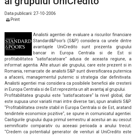
al grupului UniCredito
Data publicarii: 27-10-2006
Print
Analistii agentiei de evaluare a riscurilor financiare
Standard&Poor's (S&P) considera ca unele dintre
avantajele UniCredito sunt prezenta grupului
bancar in Europa Centrala si de Est si
profitabilitatea "satisfacatoare" adusa de aceasta regiune, a
informat agentia. Alte atuuri ale grupului, care este prezent si in
Romania, remarcate de analistii S&P sunt diversificarea puternica
a afacerii, managementul puternic si strategia clar definitivata.
Analistii agentiei mai considera ca posibilele beneficii ale cresterii
in Europa Centrala si de Est reprezinta un alt avantaj al grupului.
Profitabilitatea grupului este "satisfacatoare" la nivel global, dar
este supusa unor variatii mari intre diverse tari, spun analistii S&P.
"Profitabilitatea creste stabil in Europa Centrala si de Est, aratand
tendintele economice pozitive", se spune in comunicatul agentiei.
Castigurile grupului dupa primul semestru al acestui an au cescut
semnificativ comparativ cu aceeasi perioada a anului trecut.
"Credem ca potentialul generator de venituri al UniCredito este