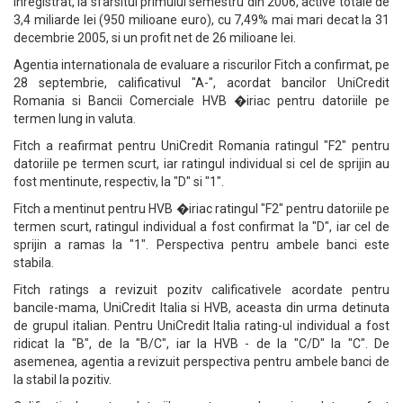
inregistrat, la sfarsitul primului semestru din 2006, active totale de
3,4 miliarde lei (950 milioane euro), cu 7,49% mai mari decat la 31
decembrie 2005, si un profit net de 26 milioane lei.
Agentia internationala de evaluare a riscurilor Fitch a confirmat, pe
28 septembrie, calificativul "A-", acordat bancilor UniCredit
Romania si Bancii Comerciale HVB �iriac pentru datoriile pe
termen lung in valuta.
Fitch a reafirmat pentru UniCredit Romania ratingul "F2" pentru
datoriile pe termen scurt, iar ratingul individual si cel de sprijin au
fost mentinute, respectiv, la "D" si "1".
Fitch a mentinut pentru HVB �iriac ratingul "F2" pentru datoriile pe
termen scurt, ratingul individual a fost confirmat la "D", iar cel de
sprijin a ramas la "1". Perspectiva pentru ambele banci este
stabila.
Fitch ratings a revizuit pozitv calificativele acordate pentru
bancile-mama, UniCredit Italia si HVB, aceasta din urma detinuta
de grupul italian. Pentru UniCredit Italia rating-ul individual a fost
ridicat la "B", de la "B/C", iar la HVB - de la "C/D" la "C". De
asemenea, agentia a revizuit perspectiva pentru ambele banci de
la stabil la pozitiv.