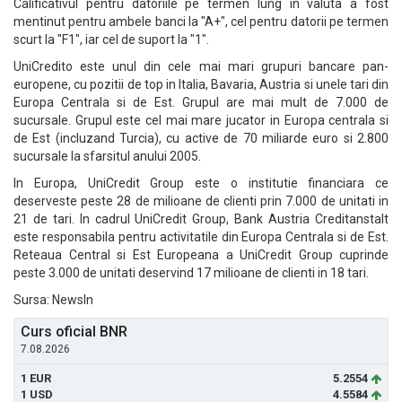
Calificativul pentru datoriile pe termen lung in valuta a fost
mentinut pentru ambele banci la "A+", cel pentru datorii pe termen
scurt la "F1", iar cel de suport la "1".
UniCredito este unul din cele mai mari grupuri bancare pan-
europene, cu pozitii de top in Italia, Bavaria, Austria si unele tari din
Europa Centrala si de Est. Grupul are mai mult de 7.000 de
sucursale. Grupul este cel mai mare jucator in Europa centrala si
de Est (incluzand Turcia), cu active de 70 miliarde euro si 2.800
sucursale la sfarsitul anului 2005.
In Europa, UniCredit Group este o institutie financiara ce
deserveste peste 28 de milioane de clienti prin 7.000 de unitati in
21 de tari. In cadrul UniCredit Group, Bank Austria Creditanstalt
este responsabila pentru activitatile din Europa Centrala si de Est.
Reteaua Central si Est Europeana a UniCredit Group cuprinde
peste 3.000 de unitati deservind 17 milioane de clienti in 18 tari.
Sursa: NewsIn
Curs oficial BNR
7.08.2026
1 EUR
5.2554
1 USD
4.5584