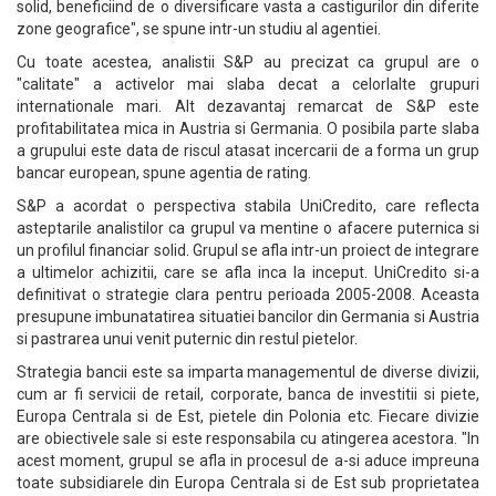
solid, beneficiind de o diversificare vasta a castigurilor din diferite
zone geografice", se spune intr-un studiu al agentiei.
Cu toate acestea, analistii S&P au precizat ca grupul are o
"calitate" a activelor mai slaba decat a celorlalte grupuri
internationale mari. Alt dezavantaj remarcat de S&P este
profitabilitatea mica in Austria si Germania. O posibila parte slaba
a grupului este data de riscul atasat incercarii de a forma un grup
bancar european, spune agentia de rating.
S&P a acordat o perspectiva stabila UniCredito, care reflecta
asteptarile analistilor ca grupul va mentine o afacere puternica si
un profilul financiar solid. Grupul se afla intr-un proiect de integrare
a ultimelor achizitii, care se afla inca la inceput. UniCredito si-a
definitivat o strategie clara pentru perioada 2005-2008. Aceasta
presupune imbunatatirea situatiei bancilor din Germania si Austria
si pastrarea unui venit puternic din restul pietelor.
Strategia bancii este sa imparta managementul de diverse divizii,
cum ar fi servicii de retail, corporate, banca de investitii si piete,
Europa Centrala si de Est, pietele din Polonia etc. Fiecare divizie
are obiectivele sale si este responsabila cu atingerea acestora. "In
acest moment, grupul se afla in procesul de a-si aduce impreuna
toate subsidiarele din Europa Centrala si de Est sub proprietatea