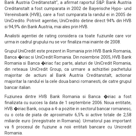
Bank Austria Creditanstalt", a afirmat raportul S&P. Bank Austria
Creditanstalt a fost cumparata in 2002 de Bayerische Hypo- und
Vereinsbank (HVB), care a fost cumparata la randul ei in 2005 de
UniCredito. Potrivit agentiei, UniCredito detine direct 94% din HVB
si 94,9% din Bank Austria, mai ales prin HVB.
Analistii agentiei de rating considera ca toate fuziunile care vor
urma in cadrul grupului nu se vor finaliza mai inainte de 2008.
Grupul UniCredit este prezent in Romania prin HVB Bank Romania,
Banca �iriac si UniCredit Romania. Din noiembrie 2005, HVB Bank
Romania si Banca �iriac fac parte, alaturi de UniCredit Romania,
din reteaua UniCredit Group, ca urmare a achizitiei pachetului
majoritar de actiuni al Bank Austria Creditanstalt, actionar
majoritar la randul ei la cele doua banci romanesti, de catre grupul
bancar italian.
Fuziunea dintre HVB Bank Romania si Banca �iriac a fost
finalizata cu succes la data de 1 septembrie 2006. Noua entitate,
HVB �iriac Bank, ocupa a 4-a pozitie in sectorul bancar romanesc,
cu o cota de piata de aproximativ 6,5% si active totale de 2,58
miliarde euro (inregistrate in Romania). Urmatorul pas important
va fi procesul de fuziune a noii entitati bancare cu Unicredit
Romania.