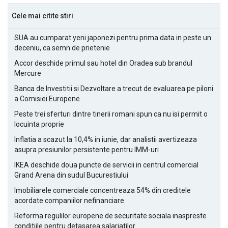
Cele mai citite stiri
SUA au cumparat yeni japonezi pentru prima data in peste un
deceniu, ca semn de prietenie
Accor deschide primul sau hotel din Oradea sub brandul
Mercure
Banca de Investitii si Dezvoltare a trecut de evaluarea pe piloni
a Comisiei Europene
Peste trei sferturi dintre tinerii romani spun ca nu isi permit o
locuinta proprie
Inflatia a scazut la 10,4% in iunie, dar analistii avertizeaza
asupra presiunilor persistente pentru IMM-uri
IKEA deschide doua puncte de servicii in centrul comercial
Grand Arena din sudul Bucurestiului
Imobiliarele comerciale concentreaza 54% din creditele
acordate companiilor nefinanciare
Reforma regulilor europene de securitate sociala inaspreste
conditiile pentru detasarea salariatilor