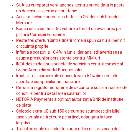
SUA au cumparat yeni japonezi pentru prima data in peste
un deceniu, ca semn de prietenie
Accor deschide primul sau hotel din Oradea sub brandul
Mercure
Banca de Investitii si Dezvoltare a trecut de evaluarea pe
piloni a Comisiei Europene
Peste trei sferturi dintre tinerii romani spun ca nu isi permit
o locuinta proprie
Inflatia a scazut la 10,4% in iunie, dar analistii avertizeaza
asupra presiunilor persistente pentru IMM-uri
IKEA deschide doua puncte de servicii in centrul comercial
Grand Arena din sudul Bucurestiului
Imobiliarele comerciale concentreaza 54% din creditele
acordate companiilor nefinanciare
Reforma regulilor europene de securitate sociala inaspreste
conditiile pentru detasarea salariatilor
NETOPIA Payments a obtinut autorizatia BNR de institutie
de plata
Coletele extra-UE sub 150 de euro se scumpesc din iulie:
taxa vamala de trei euro pe articol, adaugata la taxa
logistica
Transformarile din industria auto ridica noi provocari de