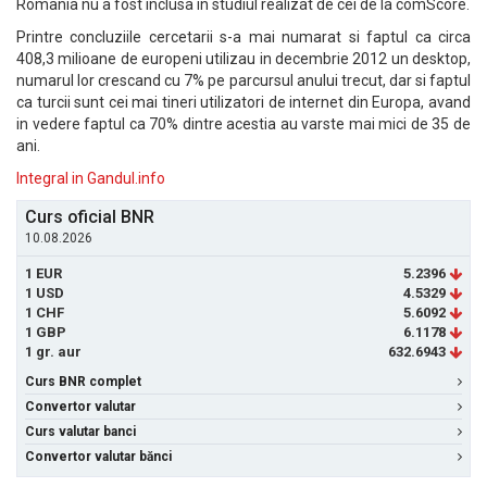
Romania nu a fost inclusa in studiul realizat de cei de la comScore.
Printre concluziile cercetarii s-a mai numarat si faptul ca circa
408,3 milioane de europeni utilizau in decembrie 2012 un desktop,
numarul lor crescand cu 7% pe parcursul anului trecut, dar si faptul
ca turcii sunt cei mai tineri utilizatori de internet din Europa, avand
in vedere faptul ca 70% dintre acestia au varste mai mici de 35 de
ani.
Integral in Gandul.info
Curs oficial BNR
10.08.2026
1 EUR
5.2396
1 USD
4.5329
1 CHF
5.6092
1 GBP
6.1178
1 gr. aur
632.6943
Curs BNR complet
Convertor valutar
Curs valutar banci
Convertor valutar bănci