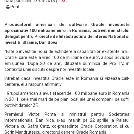
Data publicarii: 13-05-2013 |
IT&C
Print
Producatorul american de software Oracle investeste
aproximativ 100 milioane euro in Romania, potrivit ministrului
delegat pentru Proiecte de Infrastructura de Interes National si
Investitii Straine, Dan Sova.
"Este o investitie noua de extindere a capacitatilor existente, a lui
Oracle, care este la vreo 100 de milioane de euro", a spus Sova, la
emisiunea "Dupa 20 de ani", difuzata duminica de Pro TV, in
contextul unei discutii despre noi investitii locale.
Intrebat daca investitia Oracle este in Romania si vizeaza call-
centere, el a raspuns afirmativ.
Grupul american a avut afaceri de 100 milioane euro in Romania
in 2011, cele mai mari de pe plan local ale unei companii de soft,
potrivit datelor ZF.
Premierul Victor Ponta si ministrul pentru Societatea
Informationala, Dan Nica, s-au intalnit pe 22 aprilie la Palatul
Victoria cu Safra Catz, co-presedinte Oracle Corporation, si cu
Sorin Mandrutescu, directorul general Oracle Romania.