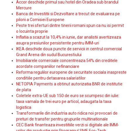
Accor deschide primul sau hotel din Oradea sub brandul
Mercure
Banca de Investitii si Dezvoltare a trecut de evaluarea pe
piloni a Comisiei Europene
Peste trei sferturi dintre tinerii romani spun ca nu isi permit
o locuinta proprie
Inflatia a scazut la 10,4% in iunie, dar analistii avertizeaza
asupra presiunilor persistente pentru IMM-uri
IKEA deschide doua puncte de servicii in centrul comercial
Grand Arena din sudul Bucurestiului
Imobiliarele comerciale concentreaza 54% din creditele
acordate companiilor nefinanciare
Reforma regulilor europene de securitate sociala inaspreste
conditiile pentru detasarea salariatilor
NETOPIA Payments a obtinut autorizatia BNR de institutie
de plata
Coletele extra-UE sub 150 de euro se scumpesc din iulie:
taxa vamala de trei euro pe articol, adaugata la taxa
logistica
Transformarile din industria auto ridica noi provocari de
preturi de transfer pentru grupurile multinationale
CEC Bank finanteaza investitiile verzi si digitale ale IMM-
urilor din productie prin Programul SME Eco-Tech