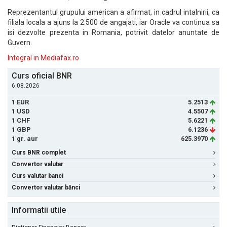
Reprezentantul grupului american a afirmat, in cadrul intalnirii, ca
filiala locala a ajuns la 2.500 de angajati, iar Oracle va continua sa
isi dezvolte prezenta in Romania, potrivit datelor anuntate de
Guvern.
Integral in Mediafax.ro
Curs oficial BNR
6.08.2026
1 EUR
5.2513
1 USD
4.5507
1 CHF
5.6221
1 GBP
6.1236
1 gr. aur
625.3970
Curs BNR complet
Convertor valutar
Curs valutar banci
Convertor valutar bănci
Informatii utile