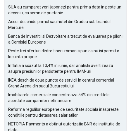
SUA au cumparat yeni japonezi pentru prima data in peste un
deceniu, ca semn de prietenie
Accor deschide primul sau hotel din Oradea sub brandul
Mercure
Banca de Investitii si Dezvoltare a trecut de evaluarea pe piloni
a Comisiei Europene
Peste trei sferturi dintre tinerii romani spun ca nu isi permit o
locuinta proprie
Inflatia a scazut la 10,4% in iunie, dar analistii avertizeaza
asupra presiunilor persistente pentru IMM-uri
IKEA deschide doua puncte de servicii in centrul comercial
Grand Arena din sudul Bucurestiului
Imobiliarele comerciale concentreaza 54% din creditele
acordate companiilor nefinanciare
Reforma regulilor europene de securitate sociala inaspreste
conditiile pentru detasarea salariatilor
NETOPIA Payments a obtinut autorizatia BNR de institutie de
plata