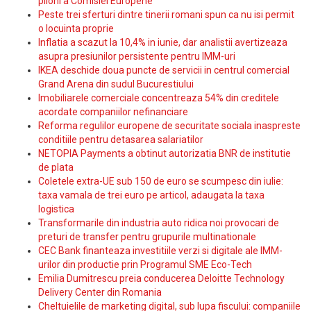
piloni a Comisiei Europene
Peste trei sferturi dintre tinerii romani spun ca nu isi permit
o locuinta proprie
Inflatia a scazut la 10,4% in iunie, dar analistii avertizeaza
asupra presiunilor persistente pentru IMM-uri
IKEA deschide doua puncte de servicii in centrul comercial
Grand Arena din sudul Bucurestiului
Imobiliarele comerciale concentreaza 54% din creditele
acordate companiilor nefinanciare
Reforma regulilor europene de securitate sociala inaspreste
conditiile pentru detasarea salariatilor
NETOPIA Payments a obtinut autorizatia BNR de institutie
de plata
Coletele extra-UE sub 150 de euro se scumpesc din iulie:
taxa vamala de trei euro pe articol, adaugata la taxa
logistica
Transformarile din industria auto ridica noi provocari de
preturi de transfer pentru grupurile multinationale
CEC Bank finanteaza investitiile verzi si digitale ale IMM-
urilor din productie prin Programul SME Eco-Tech
Emilia Dumitrescu preia conducerea Deloitte Technology
Delivery Center din Romania
Cheltuielile de marketing digital, sub lupa fiscului: companiile