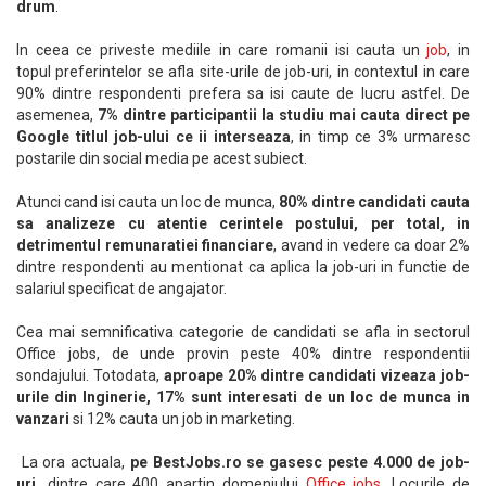
drum
.
In ceea ce priveste mediile in care romanii isi cauta un
job
, in
topul preferintelor se afla site-urile de job-uri, in contextul in care
90% dintre respondenti prefera sa isi caute de lucru astfel. De
asemenea,
7% dintre participantii la studiu mai cauta direct pe
Google titlul job-ului ce ii interseaza
, in timp ce 3% urmaresc
postarile din social media pe acest subiect.
Atunci cand isi cauta un loc de munca,
80% dintre candidati cauta
sa analizeze cu atentie cerintele postului, per total, in
detrimentul remunaratiei financiare
, avand in vedere ca doar 2%
dintre respondenti au mentionat ca aplica la job-uri in functie de
salariul specificat de angajator.
Cea mai semnificativa categorie de candidati se afla in sectorul
Office jobs, de unde provin peste 40% dintre respondentii
sondajului. Totodata,
aproape 20% dintre candidati vizeaza job-
urile din Inginerie, 17% sunt interesati de un loc de munca in
vanzari
si 12% cauta un job in marketing.
La ora actuala,
pe BestJobs.ro se gasesc peste 4.000 de job-
uri,
dintre care 400 apartin domeniului
Office jobs
. Locurile de