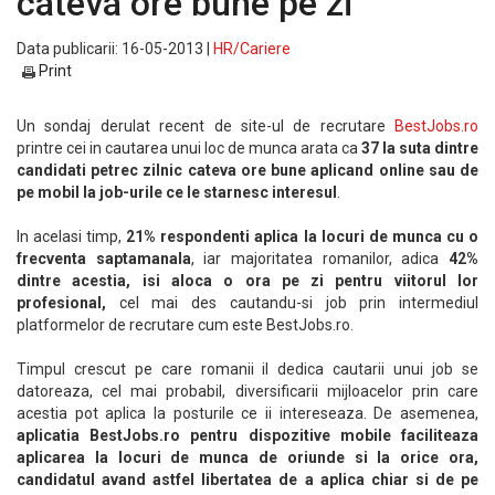
cateva ore bune pe zi
Data publicarii: 16-05-2013 |
HR/Cariere
Print
Un sondaj derulat recent de site-ul de recrutare
BestJobs.ro
printre cei in cautarea unui loc de munca arata ca
37 la suta dintre
candidati petrec zilnic cateva ore bune aplicand online sau de
pe mobil la job-urile ce le starnesc interesul
.
In acelasi timp,
21% respondenti aplica la locuri de munca cu o
frecventa saptamanala
, iar majoritatea romanilor, adica
42%
dintre acestia, isi aloca o ora pe zi pentru viitorul lor
profesional,
cel mai des cautandu-si job prin intermediul
platformelor de recrutare cum este BestJobs.ro.
Timpul crescut pe care romanii il dedica cautarii unui job se
datoreaza, cel mai probabil, diversificarii mijloacelor prin care
acestia pot aplica la posturile ce ii intereseaza. De asemenea,
aplicatia BestJobs.ro pentru dispozitive mobile faciliteaza
aplicarea la locuri de munca de oriunde si la orice ora,
candidatul avand astfel libertatea de a aplica chiar si de pe