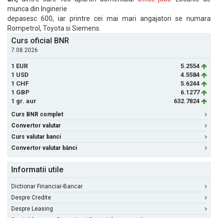
munca din Inginerie
depasesc 600, iar printre cei mai mari angajatori se numara
Rompetrol, Toyota si Siemens.
Curs oficial BNR
7.08.2026
1 EUR
5.2554
1 USD
4.5584
1 CHF
5.6244
1 GBP
6.1277
1 gr. aur
632.7824
Curs BNR complet
Convertor valutar
Curs valutar banci
Convertor valutar bănci
Informatii utile
Dictionar Financiar-Bancar
Despre Credite
Despre Leasing