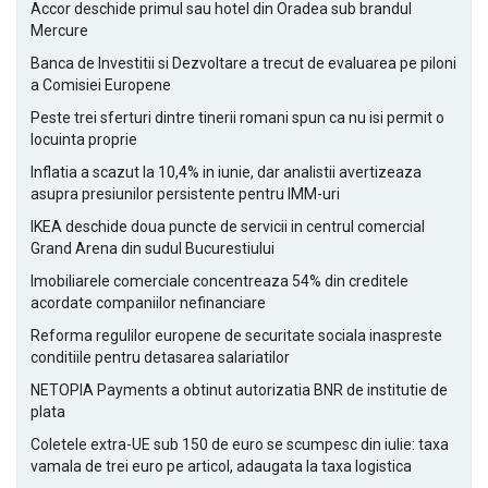
Accor deschide primul sau hotel din Oradea sub brandul
Mercure
Banca de Investitii si Dezvoltare a trecut de evaluarea pe piloni
a Comisiei Europene
Peste trei sferturi dintre tinerii romani spun ca nu isi permit o
locuinta proprie
Inflatia a scazut la 10,4% in iunie, dar analistii avertizeaza
asupra presiunilor persistente pentru IMM-uri
IKEA deschide doua puncte de servicii in centrul comercial
Grand Arena din sudul Bucurestiului
Imobiliarele comerciale concentreaza 54% din creditele
acordate companiilor nefinanciare
Reforma regulilor europene de securitate sociala inaspreste
conditiile pentru detasarea salariatilor
NETOPIA Payments a obtinut autorizatia BNR de institutie de
plata
Coletele extra-UE sub 150 de euro se scumpesc din iulie: taxa
vamala de trei euro pe articol, adaugata la taxa logistica