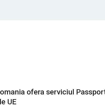
omania ofera serviciul Passpor
ile UE