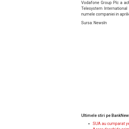
Vodafone Group Plc a ach
Telesystem International 
numele companiei in aprili
Sursa: NewsIn
Ultimele stiri pe BankNew
SUA au cumparat yen