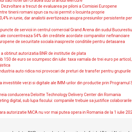
ul sau hotel din Oradea sub brandul Mercure
si Dezvoltare a trecut de evaluarea pe piloni a Comisiei Europene
intre tinerii romani spun ca nu isi permit o locuinta proprie
10,4% in iunie, dar analistii avertizeaza asupra presiunilor persistente pe
uncte de servicii in centrul comercial Grand Arena din sudul Bucurestiu
iale concentreaza 54% din creditele acordate companiilor nefinanciare
uropene de securitate sociala inaspreste conditiile pentru detasarea
obtinut autorizatia BNR de institutie de plata
b 150 de euro se scumpesc din iulie: taxa vamala de trei euro pe articol,
istica
ndustria auto ridica noi provocari de preturi de transfer pentru grupurile
investitiile verzi si digitale ale IMM-urilor din productie prin Programul
reia conducerea Deloitte Technology Delivery Center din Romania
ting digital, sub lupa fiscului: companiile trebuie sa justifice colaborarile
ara autorizatie MiCA nu vor mai putea opera in Romania de la 1 iulie 20