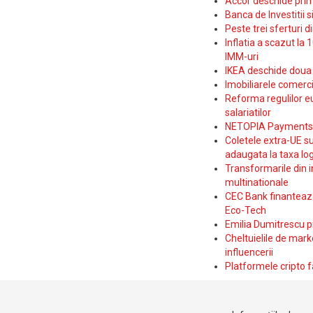
Accor deschide prim
Banca de Investitii 
Peste trei sferturi d
Inflatia a scazut la 
IMM-uri
IKEA deschide doua p
Imobiliarele comerc
Reforma regulilor e
salariatilor
NETOPIA Payments a 
Coletele extra-UE su
adaugata la taxa log
Transformarile din i
multinationale
CEC Bank finanteaza 
Eco-Tech
Emilia Dumitrescu p
Cheltuielile de marke
influencerii
Platformele cripto f