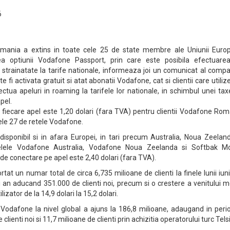
6
ania a extins in toate cele 25 de state membre ale Uniunii Euro
atea optiunii Vodafone Passport, prin care este posibila efectuare
n strainatate la tarife nationale, informeaza joi un comunicat al compa
 fi activata gratuit si atat abonatii Vodafone, cat si clientii care utili
fectua apeluri in roaming la tarifele lor nationale, in schimbul unei ta
pel.
fiecare apel este 1,20 dolari (fara TVA) pentru clientii Vodafone Rom
ele 27 de retele Vodafone.
sponibil si in afara Europei, in tari precum Australia, Noua Zeeland
lele Vodafone Australia, Vodafone Noua Zeelanda si Softbak Mo
de conectare pe apel este 2,40 dolari (fara TVA).
t un numar total de circa 6,735 milioane de clienti la finele lunii iuni
i an aducand 351.000 de clienti noi, precum si o crestere a venitului 
lizator de la 14,9 dolari la 15,2 dolari.
or Vodafone la nivel global a ajuns la 186,8 milioane, adaugand in per
e clienti noi si 11,7 milioane de clienti prin achizitia operatorului turc Tels