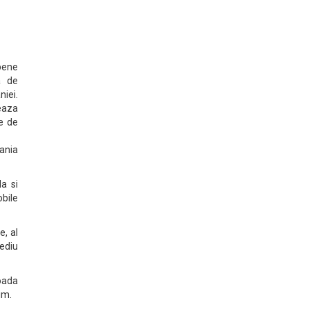
pene
a de
niei.
zeaza
xe de
ania
a si
bile
e, al
mediu
ioada
im.