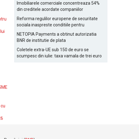
Bucurestiului
Imobiliarele comerciale concentreaza 54%
din creditele acordate companiilor
nefinanciare
Reforma regulilor europene de securitate
ntru
sociala inaspreste conditiile pentru
detasarea salariatilor
lui
NETOPIA Payments a obtinut autorizatia
BNR de institutie de plata
Coletele extra-UE sub 150 de euro se
scumpesc din iulie: taxa vamala de trei euro
pe articol, adaugata la taxa logistica
 SME
 cu
26