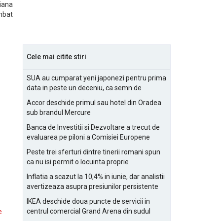
iana
mbat
Cele mai citite stiri
SUA au cumparat yeni japonezi pentru prima
data in peste un deceniu, ca semn de
prietenie
Accor deschide primul sau hotel din Oradea
sub brandul Mercure
Banca de Investitii si Dezvoltare a trecut de
evaluarea pe piloni a Comisiei Europene
Peste trei sferturi dintre tinerii romani spun
ca nu isi permit o locuinta proprie
Inflatia a scazut la 10,4% in iunie, dar analistii
avertizeaza asupra presiunilor persistente
pentru IMM-uri
IKEA deschide doua puncte de servicii in
centrul comercial Grand Arena din sudul
e