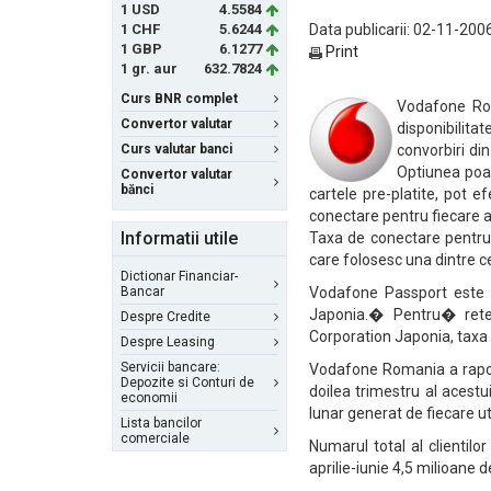
1 USD
4.5584
1 CHF
5.6244
Data publicarii: 02-11-200
1 GBP
6.1277
Print
1 gr. aur
632.7824
Curs BNR complet
Vodafone Rom
Convertor valutar
disponibilit
Curs valutar banci
convorbiri di
Optiunea poate
Convertor valutar
bănci
cartele pre-platite, pot e
conectare pentru fiecare a
Informatii utile
Taxa de conectare pentru 
care folosesc una dintre c
Dictionar Financiar-
Bancar
Vodafone Passport este di
Japonia.� Pentru� rete
Despre Credite
Corporation Japonia, taxa 
Despre Leasing
Servicii bancare:
Vodafone Romania a raporta
Depozite si Conturi de
doilea trimestru al acestu
economii
lunar generat de fiecare uti
Lista bancilor
comerciale
Numarul total al clientil
aprilie-iunie 4,5 milioane d