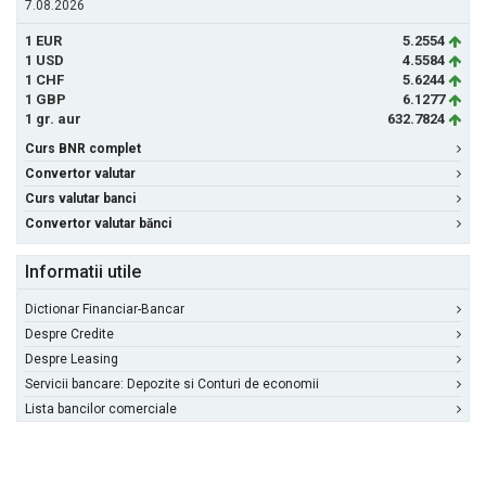
7.08.2026
1 EUR
5.2554
1 USD
4.5584
1 CHF
5.6244
1 GBP
6.1277
1 gr. aur
632.7824
Curs BNR complet
Convertor valutar
Curs valutar banci
Convertor valutar bănci
Informatii utile
Dictionar Financiar-Bancar
Despre Credite
Despre Leasing
Servicii bancare: Depozite si Conturi de economii
Lista bancilor comerciale