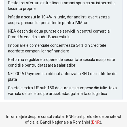
Peste trei sferturi dintre tinerii romani spun ca nu isi permit o
locuinta proprie
Inflatia a scazut la 10,4% in iunie, dar analistii avertizeaza
asupra presiunilor persistente pentru IMM-uri
IKEA deschide doua puncte de servicii in centrul comercial
Grand Arena din sudul Bucurestiului
Imobiliarele comerciale concentreaza 54% din creditele
acordate companiilor nefinanciare
Reforma regulilor europene de securitate sociala inaspreste
conditiile pentru detasarea salariatilor
NETOPIA Payments a obtinut autorizatia BNR de institutie de
plata
Coletele extra-UE sub 150 de euro se scumpesc din iulie: taxa
vamala de trei euro pe articol, adaugata la taxa logistica
Informațiile despre cursul valutar BNR sunt preluate de pe site-ul
oficial al Băncii Naționale a României (
BNR
).