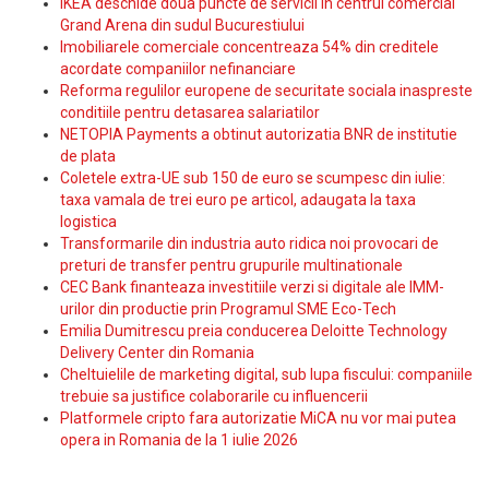
IKEA deschide doua puncte de servicii in centrul comercial
Grand Arena din sudul Bucurestiului
Imobiliarele comerciale concentreaza 54% din creditele
acordate companiilor nefinanciare
Reforma regulilor europene de securitate sociala inaspreste
conditiile pentru detasarea salariatilor
NETOPIA Payments a obtinut autorizatia BNR de institutie
de plata
Coletele extra-UE sub 150 de euro se scumpesc din iulie:
taxa vamala de trei euro pe articol, adaugata la taxa
logistica
Transformarile din industria auto ridica noi provocari de
preturi de transfer pentru grupurile multinationale
CEC Bank finanteaza investitiile verzi si digitale ale IMM-
urilor din productie prin Programul SME Eco-Tech
Emilia Dumitrescu preia conducerea Deloitte Technology
Delivery Center din Romania
Cheltuielile de marketing digital, sub lupa fiscului: companiile
trebuie sa justifice colaborarile cu influencerii
Platformele cripto fara autorizatie MiCA nu vor mai putea
opera in Romania de la 1 iulie 2026