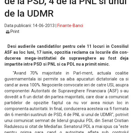
de la PSD, 4 de la PNL si unul
de la UDMR
Data publicarii: 14-06-2013 |
Finante-Banci
Print
Desi audierile candidatilor pentru cele 11 locuri in Consiliul
ASF au loc luni, 17 iunie, opozitia reclama ca locurile din con-
ducerea mega-institutiei de supraveghere au fost deja
impartite intre PSD si PNL si ca PDL nu a primit nimic.
"Avand 70% majoritate in Parl-ment, actuala coalitie
guvernamentala isi permite sa aiba apucaturi dictatoriale ca si
cand ar avea 100%. Negocierile convocate ieri de catre USL asupra
componentei Autoritatii de Supraveghere Financiara (ASF) s-au
dovedit a fi un dictat din partea majoritatii, care doar a comunicat
partidelor de opozitie faptul ca nu vor avea niciun loc in
componenta autoritatii. In final, conducerea acesteia va fi formata
din 6 membri sustinuti de PSD, 4 de PNL si unul de UDMR", potrivit
unui comunicat semnat de liderul grupului PDL din Senat Cristian
Radulescu si citat de Mediafax. Senatorul PDL a mai spus ca "este
pentru prima oara cand o autoritate aflata sub controlul