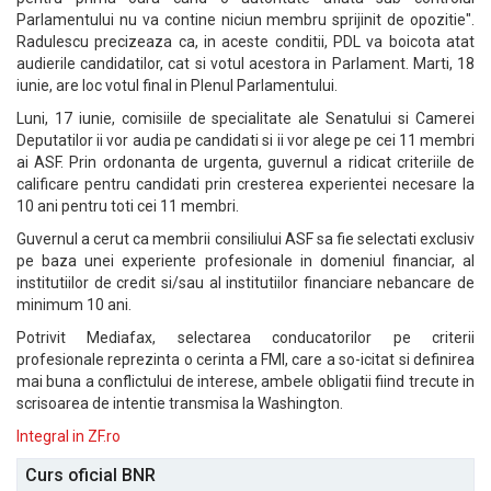
Parlamentului nu va contine niciun membru sprijinit de opozitie".
Radulescu precizeaza ca, in aceste conditii, PDL va boicota atat
audierile candidatilor, cat si votul acestora in Parlament. Marti, 18
iunie, are loc votul final in Plenul Parlamentului.
Luni, 17 iunie, comisiile de specialitate ale Senatului si Camerei
Deputatilor ii vor audia pe candidati si ii vor alege pe cei 11 membri
ai ASF. Prin ordonanta de urgenta, guvernul a ridicat criteriile de
calificare pentru candidati prin cresterea experientei necesare la
10 ani pentru toti cei 11 membri.
Guvernul a cerut ca membrii consiliului ASF sa fie selectati exclusiv
pe baza unei experiente profesionale in domeniul financiar, al
institutiilor de credit si/sau al institutiilor financiare nebancare de
minimum 10 ani.
Potrivit Mediafax, selectarea conducatorilor pe criterii
profesionale reprezinta o cerinta a FMI, care a so-icitat si definirea
mai buna a conflictului de interese, ambele obligatii fiind trecute in
scrisoarea de intentie transmisa la Washington.
Integral in ZF.ro
Curs oficial BNR