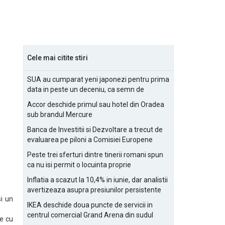
Cele mai citite stiri
SUA au cumparat yeni japonezi pentru prima
data in peste un deceniu, ca semn de
prietenie
Accor deschide primul sau hotel din Oradea
sub brandul Mercure
Banca de Investitii si Dezvoltare a trecut de
evaluarea pe piloni a Comisiei Europene
Peste trei sferturi dintre tinerii romani spun
ca nu isi permit o locuinta proprie
Inflatia a scazut la 10,4% in iunie, dar analistii
avertizeaza asupra presiunilor persistente
i un
pentru IMM-uri
IKEA deschide doua puncte de servicii in
centrul comercial Grand Arena din sudul
ce cu