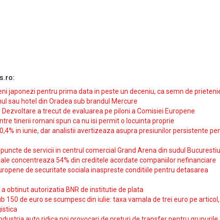
s.ro:
i japonezi pentru prima data in peste un deceniu, ca semn de prieteni
ul sau hotel din Oradea sub brandul Mercure
si Dezvoltare a trecut de evaluarea pe piloni a Comisiei Europene
intre tinerii romani spun ca nu isi permit o locuinta proprie
10,4% in iunie, dar analistii avertizeaza asupra presiunilor persistente pe
uncte de servicii in centrul comercial Grand Arena din sudul Bucurestiu
iale concentreaza 54% din creditele acordate companiilor nefinanciare
uropene de securitate sociala inaspreste conditiile pentru detasarea
obtinut autorizatia BNR de institutie de plata
b 150 de euro se scumpesc din iulie: taxa vamala de trei euro pe articol,
istica
ndustria auto ridica noi provocari de preturi de transfer pentru grupurile