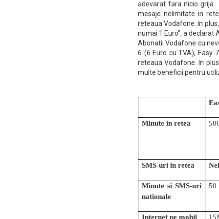
adevarat fara nicio grija.
mesaje nelimitate in ret
reteaua Vodafone. In plus, 
numai 1 Euro”, a declarat
Abonatii Vodafone cu nev
6 (6 Euro cu TVA), Easy 7
reteaua Vodafone. In plus
multe beneficii pentru utili
Ea
Minute in retea
50
SMS-uri in retea
Nel
Minute si SMS-uri 
50
nationale 
Internet pe mobil
15