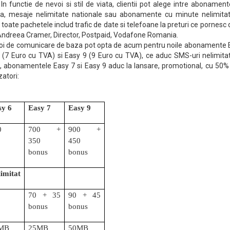
 In functie de nevoi si stil de viata, clientii pot alege intre abonamen
ea, mesaje nelimitate nationale sau abonamente cu minute nelimitat
toate pachetele includ trafic de date si telefoane la preturi ce pornesc 
 Andreea Cramer, Director, Postpaid, Vodafone Romania.
oi de comunicare de baza pot opta de acum pentru noile abonamente 
 (7 Euro cu TVA) si Easy 9 (9 Euro cu TVA), ce aduc SMS-uri nelimitat
, abonamentele Easy 7 si Easy 9 aduc la lansare, promotional, cu 50%
zatori:
sy 6
Easy 7
Easy 9
0
700 + 
900 + 
350 
450 
bonus
bonus
imitat
70 + 35 
90 + 45 
bonus
bonus
MB
25MB
50MB