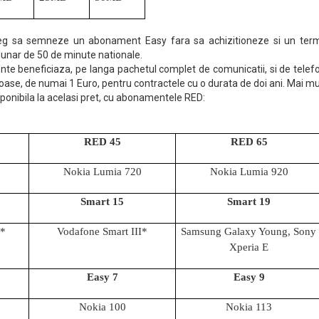
leg sa semneze un abonament Easy fara sa achizitioneze si un term
 lunar de 50 de minute nationale.
ente beneficiaza, pe langa pachetul complet de comunicatii, si de tele
joase, de numai 1 Euro, pentru contractele cu o durata de doi ani. Mai mul
onibila la acelasi pret, cu abonamentele RED:
RED 45
RED 65
Nokia Lumia 720
Nokia Lumia 920
Smart 15
Smart 19
i*
Vodafone Smart III*
Samsung Galaxy Young, Sony 
Xperia E
Easy 7
Easy 9
Nokia 100
Nokia 113