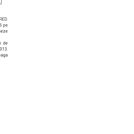
 RED.
B pe
neze
i de
013.
reaga