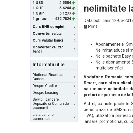
1 USD
4.5584
nelimitate l
1 CHF
5.6244
1 GBP
6.1277
1 gr. aur
632.7824
Data publicarii: 18-06-2013
Print
Curs BNR complet
Convertor valutar
Curs valutar banci
Abonamentele Smart
Convertor valutar
Nelimitat aduce si m
bănci
Noile pachete Easy 
Noile abonamente Sm
Informatii utile
multe beneficii
Dictionar Financiar-
Vodafone Romania compl
Bancar
Smart, care ofera clienti
Despre Credite
sau minute nelimitate de
Despre Leasing
preturi ce pornesc de la 
Servicii bancare:
Astfel, cu noile pachete
Depozite si Conturi de
economii
beneficiaza de SMS-uri ne
Lista bancilor
TVA), utilizatorii primesc
comerciale
lansare, promotional, cu 50