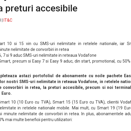
a preturi accesibile
 |
IT&C
 10 si 15 vin cu SMS-uri nelimitate in retelele nationale, iar S
inute nelimitate de convorbiri in retea
6, 7 si 9 aduc SMS-uri nelimitate in reteaua Vodafone
art, precum si Easy 7 si Easy 9 aduc, din start, promotional, cu 50%
eteaza astazi portofoliul de abonamente cu noile pachete Eas
lor nostri SMS-uri nelimitate in reteaua Vodafone, in retelele natio
 convorbiri in retea, la preturi accesibile, precum si noi terminal
1 Euro.
 Smart 10 (10 Euro cu TVA), Smart 15 (15 Euro cu TVA), clientii Voda
limitate in retelele nationale mobile. Mai mult, cu Smart 19 (19 Eur
 si minute nelimitate de convorbiri in retea. In plus, abonamentele ad
% mai multe beneficii pentru utilizatori: