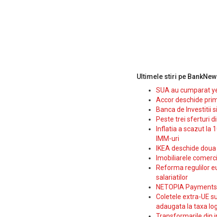
Ultimele stiri pe BankNew
SUA au cumparat yen
Accor deschide prim
Banca de Investitii 
Peste trei sferturi d
Inflatia a scazut la 
IMM-uri
IKEA deschide doua p
Imobiliarele comerc
Reforma regulilor e
salariatilor
NETOPIA Payments a 
Coletele extra-UE su
adaugata la taxa log
Transformarile din i