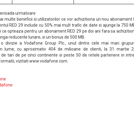
 perioada urmatoare
i multe beneficii si utilizatorilor ce vor achizitiona un nou abonament
tul RED 29 include cu 50% mai mult trafic de date si ajunge la 750 M
ii ce opteaza pentru un abonament RED 29 pe doi ani fara sa achizitio
langa reducerile lunare, si un bonus de 500 MB.
 divizie a Vodafone Group Plc., unul dintre cele mai mari grupur
in lume, cu aproximativ 404 de milioane de clienti, la 31 martie 2
 de tari de pe cinci continente si peste 50 de retele partenere in int
formatii, vizitati www.vodafone.com.
one
dafone