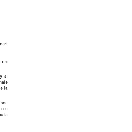
mart
 mai
y si
nale
e la
fone
o cu
uc la