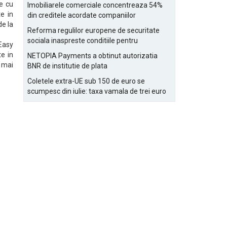
Bucurestiului
te cu
Imobiliarele comerciale concentreaza 54%
e in
din creditele acordate companiilor
de la
nefinanciare
Reforma regulilor europene de securitate
sociala inaspreste conditiile pentru
Easy
detasarea salariatilor
e in
NETOPIA Payments a obtinut autorizatia
 mai
BNR de institutie de plata
Coletele extra-UE sub 150 de euro se
scumpesc din iulie: taxa vamala de trei euro
pe articol, adaugata la taxa logistica