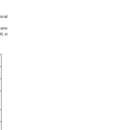
inal
foane
t, si