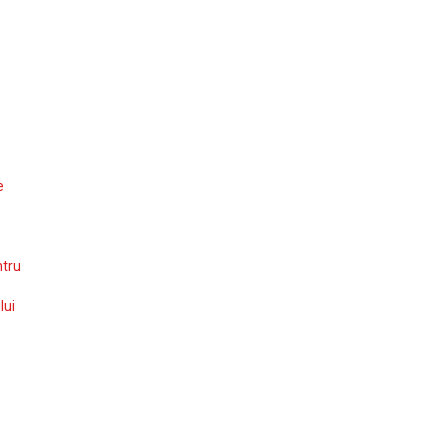
e
ntru
lui