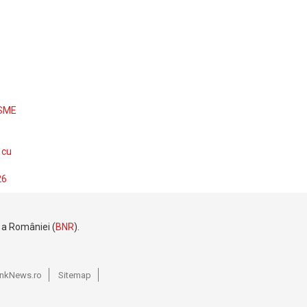
 SME
 cu
26
e a României (
BNR
).
BankNews.ro
Sitemap