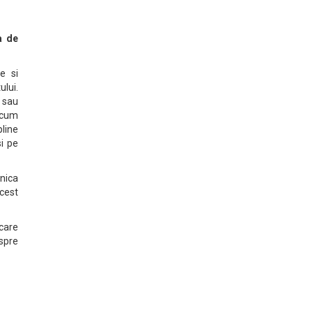
a de
e si
ului.
i sau
ecum
pline
si pe
onica
Acest
 care
spre