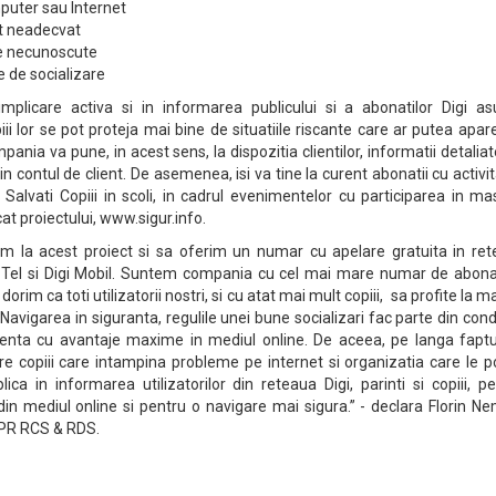
uter sau Internet
ut neadecvat
e necunoscute
e de socializare
licare activa si in informarea publicului si a abonatilor Digi as
iii lor se pot proteja mai bine de situatiile riscante care ar putea apar
mpania va pune, in acest sens, la dispozitia clientilor, informatii detalia
in contul de client. De asemenea, isi va tine la curent abonatii cu activit
Salvati Copiii in scoli, in cadrul evenimentelor cu participarea in m
icat proiectului, www.sigur.info.
m la acest proiect si sa oferim un numar cu apelare gratuita in rete
i Tel si Digi Mobil. Suntem compania cu cel mai mare numar de abonat
orim ca toti utilizatorii nostri, si cu atat mai mult copiii, sa profite la 
 Navigarea in siguranta, regulile unei bune socializari fac parte din condi
enta cu avantaje maxime in mediul online. De aceea, pe langa faptu
re copiii care intampina probleme pe internet si organizatia care le 
ca in informarea utilizatorilor din reteaua Digi, parinti si copiii, p
 din mediul online si pentru o navigare mai sigura.” - declara Florin N
 PR RCS & RDS.