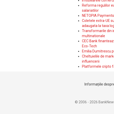
Imobiliarele comerc
Reforma regulilor e
salariatilor
NETOPIA Payments a 
Coletele extra-UE su
adaugata la taxa log
Transformarile din i
multinationale
CEC Bank finanteaza 
Eco-Tech
Emilia Dumitrescu p
Cheltuielile de marke
influencerii
Platformele cripto f
Informațiile despre
© 2006 - 2026 BankNew