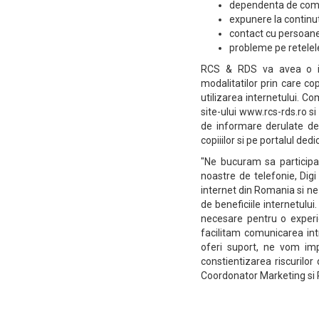
dependenta de comp
expunere la contin
contact cu persoan
probleme pe retelel
RCS & RDS va avea o imp
modalitatilor prin care cop
utilizarea internetului. Co
site-ului www.rcs-rds.ro si 
de informare derulate de 
copiiilor si pe portalul ded
"Ne bucuram sa participa
noastre de telefonie, Dig
internet din Romania si ne d
de beneficiile internetului.
necesare pentru o experi
facilitam comunicarea int
oferi suport, ne vom impli
constientizarea riscurilor
Coordonator Marketing si