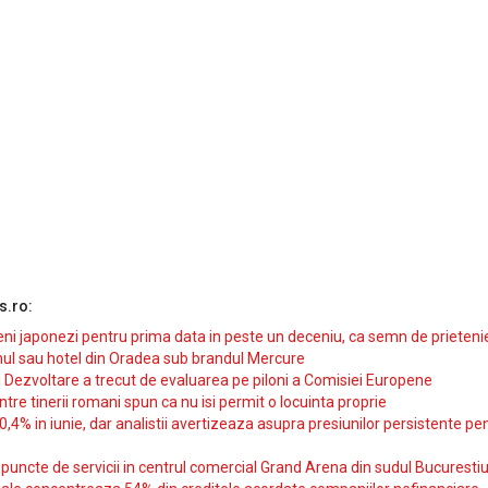
s.ro:
i japonezi pentru prima data in peste un deceniu, ca semn de prieteni
ul sau hotel din Oradea sub brandul Mercure
si Dezvoltare a trecut de evaluarea pe piloni a Comisiei Europene
intre tinerii romani spun ca nu isi permit o locuinta proprie
10,4% in iunie, dar analistii avertizeaza asupra presiunilor persistente pe
uncte de servicii in centrul comercial Grand Arena din sudul Bucurestiu