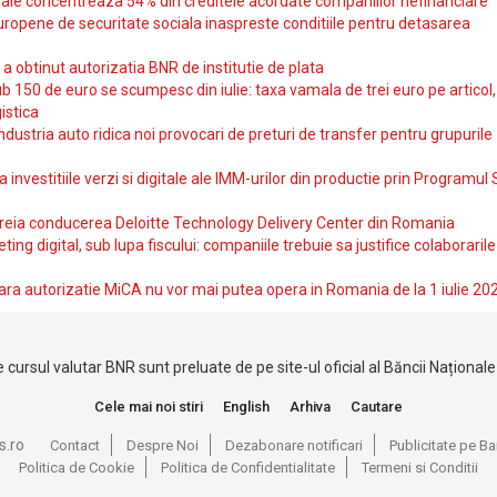
iale concentreaza 54% din creditele acordate companiilor nefinanciare
uropene de securitate sociala inaspreste conditiile pentru detasarea
obtinut autorizatia BNR de institutie de plata
b 150 de euro se scumpesc din iulie: taxa vamala de trei euro pe articol,
istica
ndustria auto ridica noi provocari de preturi de transfer pentru grupurile
investitiile verzi si digitale ale IMM-urilor din productie prin Programul
reia conducerea Deloitte Technology Delivery Center din Romania
ting digital, sub lupa fiscului: companiile trebuie sa justifice colaborarile
ara autorizatie MiCA nu vor mai putea opera in Romania de la 1 iulie 20
 cursul valutar BNR sunt preluate de pe site-ul oficial al Băncii Național
Cele mai noi stiri
English
Arhiva
Cautare
s.ro
Contact
Despre Noi
Dezabonare notificari
Publicitate pe 
Politica de Cookie
Politica de Confidentialitate
Termeni si Conditii