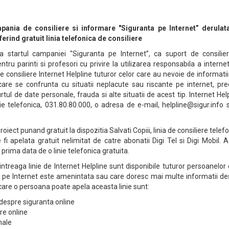
nia de consiliere si informare "Siguranta pe Internet” derulat
ferind gratuit linia telefonica de consiliere
a startul campaniei "Siguranta pe Internet”, ca suport de consilier
tru parinti si profesori cu privire la utilizarea responsabila a internet
de consiliere Internet Helpline tuturor celor care au nevoie de informati
 care se confrunta cu situatii neplacute sau riscante pe internet, pr
tul de date personale, frauda si alte situatii de acest tip. Internet Hel
nie telefonica, 031.80.80.000, o adresa de e-mail, helpline@sigur.info 
iect punand gratuit la dispozitia Salvati Copiii, linia de consiliere telef
fi apelata gratuit nelimitat de catre abonatii Digi Tel si Digi Mobil. 
prima data de o linie telefonica gratuita.
intreaga linie de Internet Helpline sunt disponibile tuturor persoanelor
r pe Internet este amenintata sau care doresc mai multe informatii de
n care o persoana poate apela aceasta linie sunt:
 despre siguranta online
ire online
onale