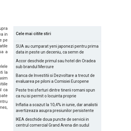
upra
Cele mai citite stiri
ea in
te pe
atile
SUA au cumparat yeni japonezi pentru prima
asa a
data in peste un deceniu, ca semn de
prietenie
Accor deschide primul sau hotel din Oradea
lele
sub brandul Mercure
i la
Banca de Investitii si Dezvoltare a trecut de
maxim
evaluarea pe piloni a Comisiei Europene
tiile
l ca
Peste trei sferturi dintre tinerii romani spun
poate
ca nu isi permit o locuinta proprie
entru
Inflatia a scazut la 10,4% in iunie, dar analistii
emes,
avertizeaza asupra presiunilor persistente
pentru IMM-uri
IKEA deschide doua puncte de servicii in
centrul comercial Grand Arena din sudul