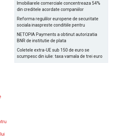
Bucurestiului
Imobiliarele comerciale concentreaza 54%
din creditele acordate companiilor
nefinanciare
Reforma regulilor europene de securitate
sociala inaspreste conditiile pentru
detasarea salariatilor
NETOPIA Payments a obtinut autorizatia
BNR de institutie de plata
Coletele extra-UE sub 150 de euro se
scumpesc din iulie: taxa vamala de trei euro
pe articol, adaugata la taxa logistica
e
ntru
lui