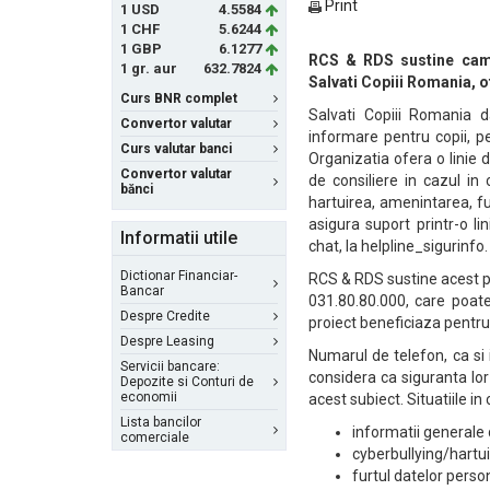
Print
1 USD
4.5584
1 CHF
5.6244
1 GBP
6.1277
RCS & RDS sustine campa
1 gr. aur
632.7824
Salvati Copiii Romania, o
Curs BNR complet
Salvati Copiii Romania d
Convertor valutar
informare pentru copii, pen
Curs valutar banci
Organizatia ofera o linie 
Convertor valutar
de consiliere in cazul in
bănci
hartuirea, amenintarea, fur
asigura suport printr-o li
Informatii utile
chat, la helpline_sigurinfo.
Dictionar Financiar-
RCS & RDS sustine acest pro
Bancar
031.80.80.000, care poate 
Despre Credite
proiect beneficiaza pentru 
Despre Leasing
Numarul de telefon, ca si 
Servicii bancare:
considera ca siguranta lo
Depozite si Conturi de
economii
acest subiect. Situatiile i
Lista bancilor
informatii generale
comerciale
cyberbullying/hartu
furtul datelor pers