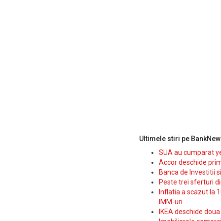
Ultimele stiri pe BankNew
SUA au cumparat yen
Accor deschide prim
Banca de Investitii 
Peste trei sferturi d
Inflatia a scazut la 
IMM-uri
IKEA deschide doua p