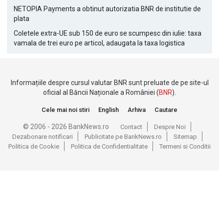
NETOPIA Payments a obtinut autorizatia BNR de institutie de
plata
Coletele extra-UE sub 150 de euro se scumpesc din iulie: taxa
vamala de trei euro pe articol, adaugata la taxa logistica
Informațiile despre cursul valutar BNR sunt preluate de pe site-ul
oficial al Băncii Naționale a României (
BNR
).
Cele mai noi stiri
English
Arhiva
Cautare
© 2006 - 2026 BankNews.ro
Contact
Despre Noi
Dezabonare notificari
Publicitate pe BankNews.ro
Sitemap
Politica de Cookie
Politica de Confidentialitate
Termeni si Conditii