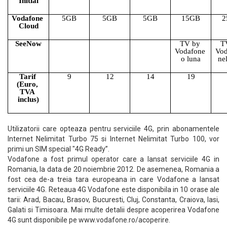
Initial
Vodafone 
5GB
5GB
5GB
15GB
2
Cloud
SeeNow
TV by 
TV
Vodafone 
Vod
o luna
nel
Tarif 
9
12
14
19
(Euro, 
TVA 
inclus)
Utilizatorii care opteaza pentru serviciile 4G, prin abonamentele
Internet Nelimitat Turbo 75 si Internet Nelimitat Turbo 100, vor
primi un SIM special "4G Ready”.
Vodafone a fost primul operator care a lansat serviciile 4G in
Romania, la data de 20 noiembrie 2012. De asemenea, Romania a
fost cea de-a treia tara europeana in care Vodafone a lansat
serviciile 4G. Reteaua 4G Vodafone este disponibila in 10 orase ale
tarii: Arad, Bacau, Brasov, Bucuresti, Cluj, Constanta, Craiova, Iasi,
Galati si Timisoara. Mai multe detalii despre acoperirea Vodafone
4G sunt disponibile pe www.vodafone.ro/acoperire.