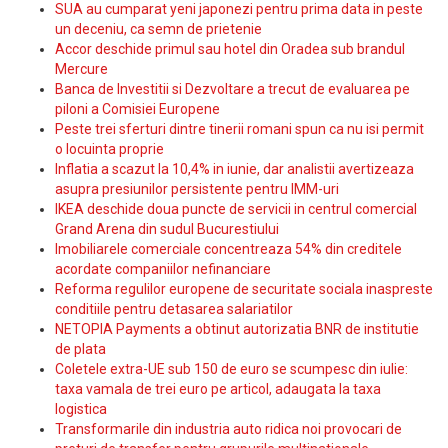
SUA au cumparat yeni japonezi pentru prima data in peste
un deceniu, ca semn de prietenie
Accor deschide primul sau hotel din Oradea sub brandul
Mercure
Banca de Investitii si Dezvoltare a trecut de evaluarea pe
piloni a Comisiei Europene
Peste trei sferturi dintre tinerii romani spun ca nu isi permit
o locuinta proprie
Inflatia a scazut la 10,4% in iunie, dar analistii avertizeaza
asupra presiunilor persistente pentru IMM-uri
IKEA deschide doua puncte de servicii in centrul comercial
Grand Arena din sudul Bucurestiului
Imobiliarele comerciale concentreaza 54% din creditele
acordate companiilor nefinanciare
Reforma regulilor europene de securitate sociala inaspreste
conditiile pentru detasarea salariatilor
NETOPIA Payments a obtinut autorizatia BNR de institutie
de plata
Coletele extra-UE sub 150 de euro se scumpesc din iulie:
taxa vamala de trei euro pe articol, adaugata la taxa
logistica
Transformarile din industria auto ridica noi provocari de