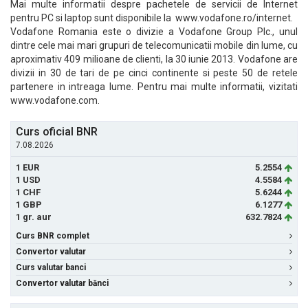
Mai multe informatii despre pachetele de servicii de Internet
pentru PC si laptop sunt disponibile la www.vodafone.ro/internet.
Vodafone Romania este o divizie a Vodafone Group Plc., unul
dintre cele mai mari grupuri de telecomunicatii mobile din lume, cu
aproximativ 409 milioane de clienti, la 30 iunie 2013. Vodafone are
divizii in 30 de tari de pe cinci continente si peste 50 de retele
partenere in intreaga lume. Pentru mai multe informatii, vizitati
www.vodafone.com.
Curs oficial BNR
7.08.2026
1 EUR
5.2554
1 USD
4.5584
1 CHF
5.6244
1 GBP
6.1277
1 gr. aur
632.7824
Curs BNR complet
Convertor valutar
Curs valutar banci
Convertor valutar bănci