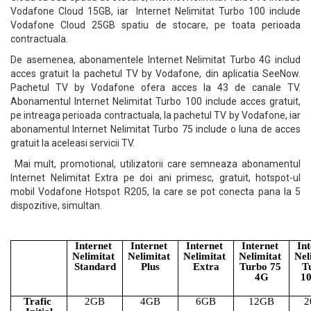
Vodafone Cloud 15GB, iar Internet Nelimitat Turbo 100 include
Vodafone Cloud 25GB spatiu de stocare, pe toata perioada
contractuala.
De asemenea, abonamentele Internet Nelimitat Turbo 4G includ
acces gratuit la pachetul TV by Vodafone, din aplicatia SeeNow.
Pachetul TV by Vodafone ofera acces la 43 de canale TV.
Abonamentul Internet Nelimitat Turbo 100 include acces gratuit,
pe intreaga perioada contractuala, la pachetul TV by Vodafone, iar
abonamentul Internet Nelimitat Turbo 75 include o luna de acces
gratuit la aceleasi servicii TV.
Mai mult, promotional, utilizatorii care semneaza abonamentul
Internet Nelimitat Extra pe doi ani primesc, gratuit, hotspot-ul
mobil Vodafone Hotspot R205, la care se pot conecta pana la 5
dispozitive, simultan.
Internet 
Internet 
Internet 
Internet 
Int
Nelimitat 
Nelimitat 
Nelimitat 
Nelimitat 
Nel
Standard
Plus
Extra
Turbo 75 
Tu
4G
1
Trafic 
2GB
4GB
6GB
12GB
2