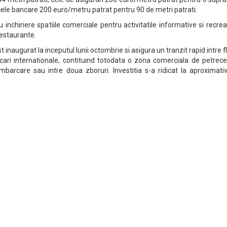
r cele bancare 200 euro/metru patrat pentru 90 de metri patrati.
tru inchiriere spatiile comerciale pentru activitatile informative si recrea
restaurante.
 inaugurat la inceputul lunii octombrie si asigura un tranzit rapid intre f
lecari internationale, contituind totodata o zona comerciala de petrec
imbarcare sau intre doua zboruri. Investitia s-a ridicat la aproximati