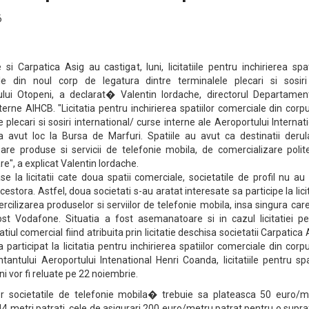
6
si Carpatica Asig au castigat, luni, licitatiile pentru inchirierea spat
le din noul corp de legatura dintre terminalele plecari si sosiri
lui Otopeni, a declarat� Valentin Iordache, directorul Departament
xterne AIHCB. "Licitatia pentru inchirierea spatiilor comerciale din corp
 plecari si sosiri international/ curse interne ale Aeroportului Internat
 avut loc la Bursa de Marfuri. Spatiile au avut ca destinatii derul
izare produse si servicii de telefonie mobila, de comercializare poli
are", a explicat Valentin Iordache.
 la licitatii cate doua spatii comerciale, societatile de profil nu au
cestora. Astfel, doua societati s-au aratat interesate sa participe la lici
ercilizarea produselor si serviilor de telefonie mobila, insa singura car
fost Vodafone. Situatia a fost asemanatoare si in cazul licitatiei pe
atiul comercial fiind atribuita prin licitatie deschisa societatii Carpatica 
 participat la licitatia pentru inchirierea spatiilor comerciale din corp
ntantului Aeroportului Intenational Henri Coanda, licitatiile pentru spa
ni vor fi reluate pe 22 noiembrie.
ilor societatile de telefonie mobila� trebuie sa plateasca 50 euro/m
 44 metri patrati, cele de asigurari 200 euro/metru patrat pentru o supr