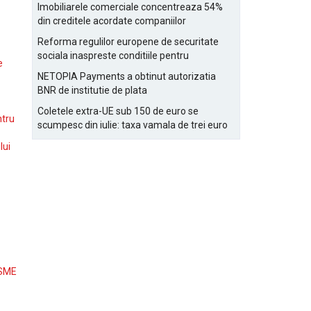
Bucurestiului
Imobiliarele comerciale concentreaza 54%
din creditele acordate companiilor
nefinanciare
Reforma regulilor europene de securitate
sociala inaspreste conditiile pentru
e
detasarea salariatilor
NETOPIA Payments a obtinut autorizatia
BNR de institutie de plata
Coletele extra-UE sub 150 de euro se
ntru
scumpesc din iulie: taxa vamala de trei euro
pe articol, adaugata la taxa logistica
lui
 SME