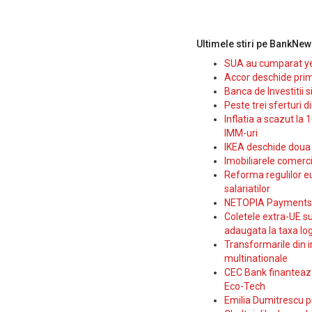
Ultimele stiri pe BankNew
SUA au cumparat yen
Accor deschide prim
Banca de Investitii 
Peste trei sferturi d
Inflatia a scazut la 
IMM-uri
IKEA deschide doua p
Imobiliarele comerc
Reforma regulilor e
salariatilor
NETOPIA Payments a 
Coletele extra-UE su
adaugata la taxa log
Transformarile din i
multinationale
CEC Bank finanteaza 
Eco-Tech
Emilia Dumitrescu p