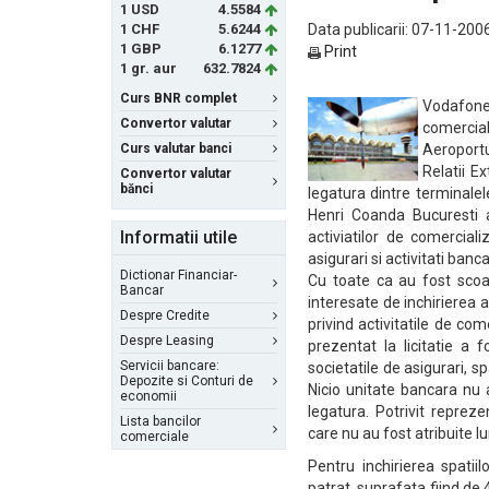
1 USD
4.5584
1 CHF
5.6244
Data publicarii: 07-11-200
1 GBP
6.1277
Print
1 gr. aur
632.7824
Curs BNR complet
Vodafone 
Convertor valutar
comercia
Curs valutar banci
Aeroportu
Relatii E
Convertor valutar
bănci
legatura dintre terminalele
Henri Coanda Bucuresti a
Informatii utile
activiatilor de comercial
asigurari si activitati banc
Dictionar Financiar-
Cu toate ca au fost scoase
Bancar
interesate de inchirierea a
Despre Credite
privind activitatile de com
Despre Leasing
prezentat la licitatie a 
Servicii bancare:
societatile de asigurari, sp
Depozite si Conturi de
Nicio unitate bancara nu a
economii
legatura. Potrivit repreze
Lista bancilor
care nu au fost atribuite lu
comerciale
Pentru inchirierea spati
patrat, suprafata fiind de