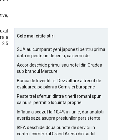
tive,
luxul
Cele mai citite stiri
ere a
v 2,5
SUA au cumparat yeni japonezi pentru prima
data in peste un deceniu, ca semn de
prietenie
Accor deschide primul sau hotel din Oradea
sub brandul Mercure
Banca de Investitii si Dezvoltare a trecut de
evaluarea pe piloni a Comisiei Europene
Peste trei sferturi dintre tinerii romani spun
ca nu isi permit o locuinta proprie
Inflatia a scazut la 10,4% in iunie, dar analistii
avertizeaza asupra presiunilor persistente
pentru IMM-uri
IKEA deschide doua puncte de servicii in
centrul comercial Grand Arena din sudul