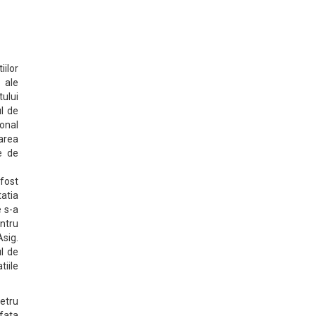
iilor
 ale
ului
ul de
ional
area
te de
 fost
tatia
e s-a
ntru
Asig.
ul de
tiile
etru
afata