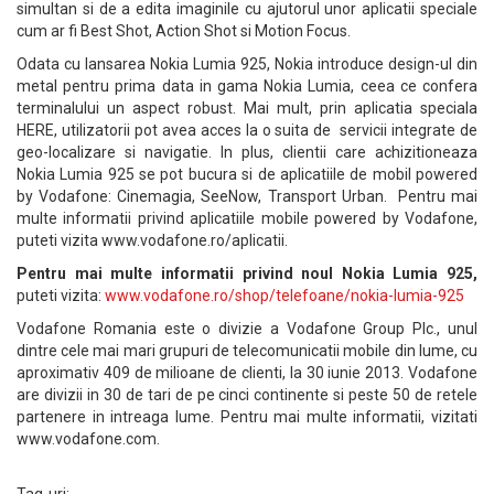
simultan si de a edita imaginile cu ajutorul unor aplicatii speciale
cum ar fi Best Shot, Action Shot si Motion Focus.
Odata cu lansarea Nokia Lumia 925, Nokia introduce design-ul din
metal pentru prima data in gama Nokia Lumia, ceea ce confera
terminalului un aspect robust. Mai mult, prin aplicatia speciala
HERE, utilizatorii pot avea acces la o suita de servicii integrate de
geo-localizare si navigatie. In plus, clientii care achizitioneaza
Nokia Lumia 925 se pot bucura si de aplicatiile de mobil powered
by Vodafone: Cinemagia, SeeNow, Transport Urban. Pentru mai
multe informatii privind aplicatiile mobile powered by Vodafone,
puteti vizita www.vodafone.ro/aplicatii.
Pentru mai multe informatii privind noul Nokia Lumia 925,
puteti vizita:
www.vodafone.ro/shop/telefoane/nokia-lumia-925
Vodafone Romania este o divizie a Vodafone Group Plc., unul
dintre cele mai mari grupuri de telecomunicatii mobile din lume, cu
aproximativ 409 de milioane de clienti, la 30 iunie 2013. Vodafone
are divizii in 30 de tari de pe cinci continente si peste 50 de retele
partenere in intreaga lume. Pentru mai multe informatii, vizitati
www.vodafone.com.