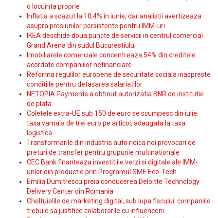
o locuinta proprie
Inflatia a scazut la 10,4% in iunie, dar analistii avertizeaza
asupra presiunilor persistente pentru IMM-uri
IKEA deschide doua puncte de servicii in centrul comercial
Grand Arena din sudul Bucurestiului
Imobiliarele comerciale concentreaza 54% din creditele
acordate companiilor nefinanciare
Reforma regulilor europene de securitate sociala inaspreste
conditiile pentru detasarea salariatilor
NETOPIA Payments a obtinut autorizatia BNR de institutie
de plata
Coletele extra-UE sub 150 de euro se scumpesc din iulie:
taxa vamala de trei euro pe articol, adaugata la taxa
logistica
Transformarile din industria auto ridica noi provocari de
preturi de transfer pentru grupurile multinationale
CEC Bank finanteaza investitiile verzi si digitale ale IMM-
urilor din productie prin Programul SME Eco-Tech
Emilia Dumitrescu preia conducerea Deloitte Technology
Delivery Center din Romania
Cheltuielile de marketing digital, sub lupa fiscului: companiile
trebuie sa justifice colaborarile cu influencerii