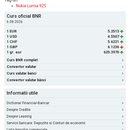
Tag-uri:
Nokia Lumia 925
Curs oficial BNR
6.08.2026
1 EUR
5.2513
1 USD
4.5507
1 CHF
5.6221
1 GBP
6.1236
1 gr. aur
625.3970
Curs BNR complet
Convertor valutar
Curs valutar banci
Convertor valutar bănci
Informatii utile
Dictionar Financiar-Bancar
Despre Credite
Despre Leasing
Servicii bancare: Depozite si Conturi de economii
Lista bancilor comerciale