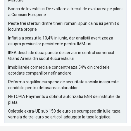
Mercure
Banca de Investitii si Dezvoltare a trecut de evaluarea pe piloni
a Comisiei Europene
Peste trei sferturi dintre tinerii romani spun ca nu isi permit o
locuinta proprie
Inflatia a scazut la 10,4% in iunie, dar analistii avertizeaza
asupra presiunilor persistente pentru IMM-uri
IKEA deschide doua puncte de servicii in centrul comercial
Grand Arena din sudul Bucurestiului
Imobiliarele comerciale concentreaza 54% din creditele
acordate companiilor nefinanciare
Reforma regulilor europene de securitate sociala inaspreste
conditiile pentru detasarea salariatilor
NETOPIA Payments a obtinut autorizatia BNR de institutie de
plata
Coletele extra-UE sub 150 de euro se scumpesc din iulie: taxa
vamala de trei euro pe articol, adaugata la taxa logistica