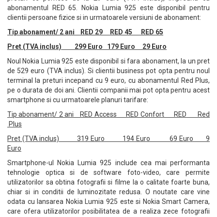
abonamentul RED 65. Nokia Lumia 925 este disponibil pentru
clientii persoane fizice si in urmatoarele versiuni de abonament:
Tip abonament/ 2 ani RED 29 RED 45 RED 65
Pret (TVA inclus) 299 Euro 179 Euro 29 Euro
Noul Nokia Lumia 925 este disponibil si fara abonament, la un pret
de 529 euro (TVA inclus). Si clientii business pot opta pentru noul
terminal la preturi incepand cu 9 euro, cu abonamentul Red Plus,
pe o durata de doi ani. Clientii companii mai pot opta pentru acest
smartphone si cu urmatoarele planuri tarifare:
Tip abonament/ 2 ani RED Access RED Confort RED Red
Plus
Pret (TVA inclus) 319 Euro 194 Euro 69 Euro 9
Euro
Smartphone-ul Nokia Lumia 925 include cea mai performanta
tehnologie optica si de software foto-video, care permite
utilizatorilor sa obtina fotografii si filme la o calitate foarte buna,
chiar si in conditii de luminozitate redusa. O noutate care vine
odata cu lansarea Nokia Lumia 925 este si Nokia Smart Camera,
care ofera utilizatorilor posibilitatea de a realiza zece fotografii