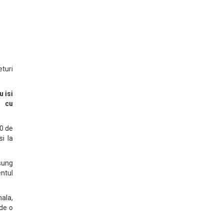
eturi
u isi
a cu
60 de
i la
sung
ntul
nala,
 de o