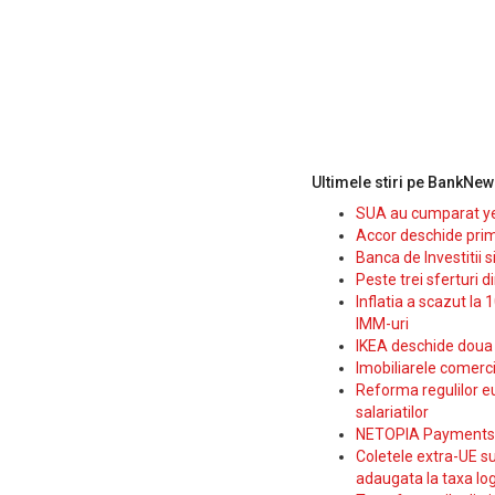
Ultimele stiri pe BankNew
SUA au cumparat yen
Accor deschide prim
Banca de Investitii 
Peste trei sferturi d
Inflatia a scazut la 
IMM-uri
IKEA deschide doua p
Imobiliarele comerc
Reforma regulilor e
salariatilor
NETOPIA Payments a 
Coletele extra-UE su
adaugata la taxa log