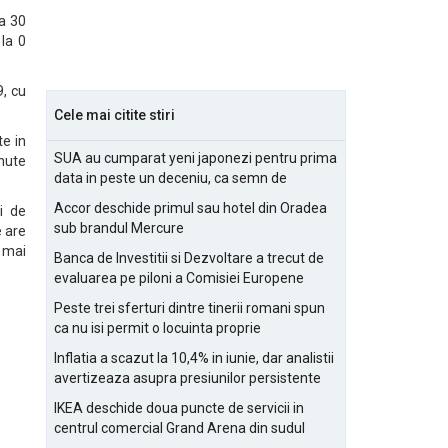
la 30
 la 0
9, cu
Cele mai citite stiri
e in
SUA au cumparat yeni japonezi pentru prima
nute
data in peste un deceniu, ca semn de
prietenie
Accor deschide primul sau hotel din Oradea
i de
sub brandul Mercure
e are
u mai
Banca de Investitii si Dezvoltare a trecut de
evaluarea pe piloni a Comisiei Europene
Peste trei sferturi dintre tinerii romani spun
ca nu isi permit o locuinta proprie
Inflatia a scazut la 10,4% in iunie, dar analistii
avertizeaza asupra presiunilor persistente
pentru IMM-uri
IKEA deschide doua puncte de servicii in
centrul comercial Grand Arena din sudul