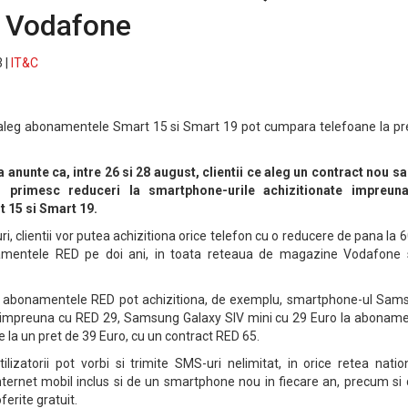
 Vodafone
 |
IT&C
ce aleg abonamentele Smart 15 si Smart 19 pot cumpara telefoane la pr
anunte ca, intre 26 si 28 august, clientii ce aleg un contract nou sa
 primesc reduceri la smartphone-urile achizitionate impreun
 15 si Smart 19.
ri, clientii vor putea achizitiona orice telefon cu o reducere de pana la 
mentele RED pe doi ani, in toata reteaua de magazine Vodafone s
ru abonamentele RED pot achizitiona, de exemplu, smartphone-ul Sam
o, impreuna cu RED 29, Samsung Galaxy SIV mini cu 29 Euro la aboname
 la un pret de 39 Euro, cu un contract RED 65.
izatorii pot vorbi si trimite SMS-uri nelimitat, in orice retea natio
Internet mobil inclus si de un smartphone nou in fiecare an, precum si
ferite gratuit.