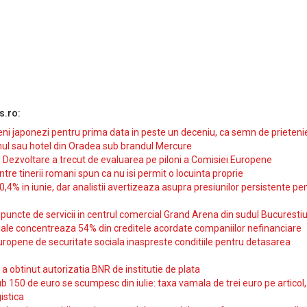
s.ro:
i japonezi pentru prima data in peste un deceniu, ca semn de prieteni
ul sau hotel din Oradea sub brandul Mercure
si Dezvoltare a trecut de evaluarea pe piloni a Comisiei Europene
intre tinerii romani spun ca nu isi permit o locuinta proprie
10,4% in iunie, dar analistii avertizeaza asupra presiunilor persistente pe
uncte de servicii in centrul comercial Grand Arena din sudul Bucurestiu
iale concentreaza 54% din creditele acordate companiilor nefinanciare
uropene de securitate sociala inaspreste conditiile pentru detasarea
obtinut autorizatia BNR de institutie de plata
b 150 de euro se scumpesc din iulie: taxa vamala de trei euro pe articol,
istica