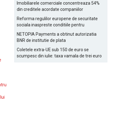
Bucurestiului
Imobiliarele comerciale concentreaza 54%
din creditele acordate companiilor
nefinanciare
Reforma regulilor europene de securitate
sociala inaspreste conditiile pentru
detasarea salariatilor
NETOPIA Payments a obtinut autorizatia
BNR de institutie de plata
Coletele extra-UE sub 150 de euro se
scumpesc din iulie: taxa vamala de trei euro
e
pe articol, adaugata la taxa logistica
ntru
lui