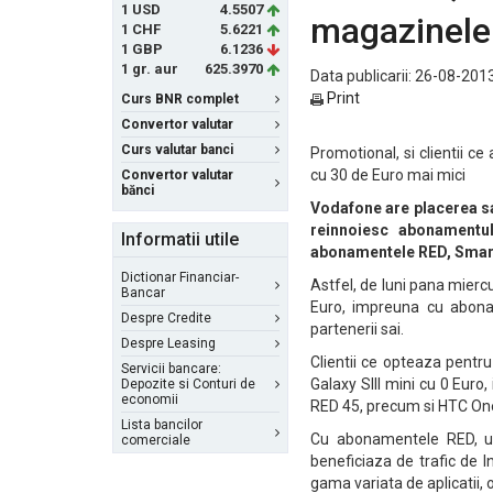
1 USD
4.5507
magazinele
1 CHF
5.6221
1 GBP
6.1236
1 gr. aur
625.3970
Data publicarii: 26-08-2013
Print
Curs BNR complet
Convertor valutar
Curs valutar banci
Promotional, si clientii 
cu 30 de Euro mai mici
Convertor valutar
bănci
Vodafone are placerea sa 
reinnoiesc abonamentul
Informatii utile
abonamentele RED, Smart
Dictionar Financiar-
Astfel, de luni pana miercu
Bancar
Euro, impreuna cu abona
Despre Credite
partenerii sai.
Despre Leasing
Clientii ce opteaza pent
Servicii bancare:
Galaxy SIII mini cu 0 Eur
Depozite si Conturi de
economii
RED 45, precum si HTC One
Lista bancilor
Cu abonamentele RED, util
comerciale
beneficiaza de trafic de 
gama variata de aplicatii, o