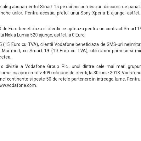
care aleg abonamentul Smart 15 pe doi ani primesc un discount de pana 
hone-urilor. Pentru acestia, pretul unui Sony Xperia E ajunge, astfel,
 de Euro beneficiaza si clientii ce opteaza pentru un contract Smart 1
nui Nokia Lumia 520 ajunge, astfel, la 0 Euro.
(15 Euro cu TVA), clientii Vodafone beneficiaza de SMS-uri nelimitat
. Mai mult, cu Smart 19 (19 Euro cu TVA), utilizatorii primesc si mi
 retea.
 divizie a Vodafone Group Plc., unul dintre cele mai mari grupur
 lume, cu aproximativ 409 milioane de clienti, la 30 iunie 2013. Vodafon
 cinci continente si peste 50 de retele partenere in intreaga lume. Pentr
i www.vodafone.com.