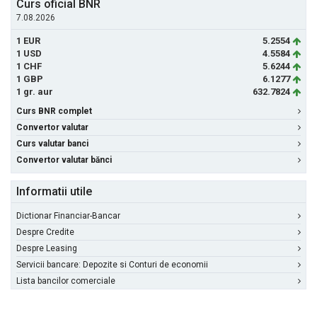
Curs oficial BNR
7.08.2026
1 EUR
5.2554
1 USD
4.5584
1 CHF
5.6244
1 GBP
6.1277
1 gr. aur
632.7824
Curs BNR complet
Convertor valutar
Curs valutar banci
Convertor valutar bănci
Informatii utile
Dictionar Financiar-Bancar
Despre Credite
Despre Leasing
Servicii bancare: Depozite si Conturi de economii
Lista bancilor comerciale