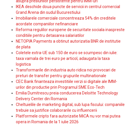
asupra presiunilor persistente pentru IMM-uri
IKEA deschide doua puncte de servicii in centrul comercial
Grand Arena din sudul Bucurestiului
Imobiliarele comerciale concentreaza 54% din creditele
acordate companiilor nefinanciare
Reforma regulilor europene de securitate sociala inaspreste
conditiile pentru detasarea salariatilor
NETOPIA Payments a obtinut autorizatia BNR de institutie
de plata
Coletele extra-UE sub 150 de euro se scumpesc din iulie:
taxa vamala de trei euro pe articol, adaugata la taxa
logistica
Transformarile din industria auto ridica noi provocari de
preturi de transfer pentru grupurile multinationale
CEC Bank finanteaza investitiile verzi si digitale ale IMM-
urilor din productie prin Programul SME Eco-Tech
Emilia Dumitrescu preia conducerea Deloitte Technology
Delivery Center din Romania
Cheltuielile de marketing digital, sub lupa fiscului: companiile
trebuie sa justifice colaborarile cu influencerii
Platformele cripto fara autorizatie MiCA nu vor mai putea
opera in Romania de la 1 iulie 2026