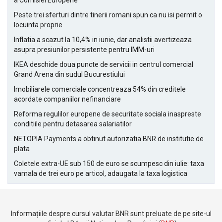
a Comisiei Europene
Peste trei sferturi dintre tinerii romani spun ca nu isi permit o
locuinta proprie
Inflatia a scazut la 10,4% in iunie, dar analistii avertizeaza
asupra presiunilor persistente pentru IMM-uri
IKEA deschide doua puncte de servicii in centrul comercial
Grand Arena din sudul Bucurestiului
Imobiliarele comerciale concentreaza 54% din creditele
acordate companiilor nefinanciare
Reforma regulilor europene de securitate sociala inaspreste
conditiile pentru detasarea salariatilor
NETOPIA Payments a obtinut autorizatia BNR de institutie de
plata
Coletele extra-UE sub 150 de euro se scumpesc din iulie: taxa
vamala de trei euro pe articol, adaugata la taxa logistica
Informațiile despre cursul valutar BNR sunt preluate de pe site-ul