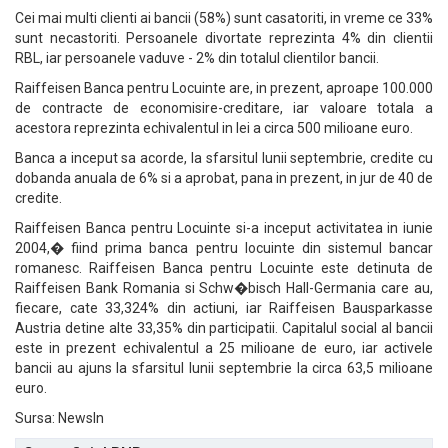
Cei mai multi clienti ai bancii (58%) sunt casatoriti, in vreme ce 33%
sunt necastoriti. Persoanele divortate reprezinta 4% din clientii
RBL, iar persoanele vaduve - 2% din totalul clientilor bancii.
Raiffeisen Banca pentru Locuinte are, in prezent, aproape 100.000
de contracte de economisire-creditare, iar valoare totala a
acestora reprezinta echivalentul in lei a circa 500 milioane euro.
Banca a inceput sa acorde, la sfarsitul lunii septembrie, credite cu
dobanda anuala de 6% si a aprobat, pana in prezent, in jur de 40 de
credite.
Raiffeisen Banca pentru Locuinte si-a inceput activitatea in iunie
2004,� fiind prima banca pentru locuinte din sistemul bancar
romanesc. Raiffeisen Banca pentru Locuinte este detinuta de
Raiffeisen Bank Romania si Schw�bisch Hall-Germania care au,
fiecare, cate 33,324% din actiuni, iar Raiffeisen Bausparkasse
Austria detine alte 33,35% din participatii. Capitalul social al bancii
este in prezent echivalentul a 25 milioane de euro, iar activele
bancii au ajuns la sfarsitul lunii septembrie la circa 63,5 milioane
euro.
Sursa: NewsIn