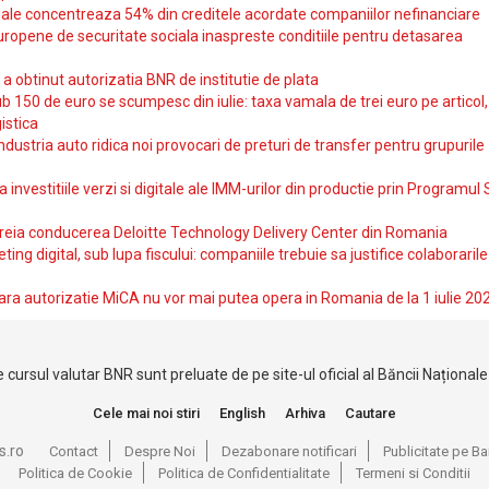
iale concentreaza 54% din creditele acordate companiilor nefinanciare
uropene de securitate sociala inaspreste conditiile pentru detasarea
obtinut autorizatia BNR de institutie de plata
b 150 de euro se scumpesc din iulie: taxa vamala de trei euro pe articol,
istica
ndustria auto ridica noi provocari de preturi de transfer pentru grupurile
investitiile verzi si digitale ale IMM-urilor din productie prin Programul
reia conducerea Deloitte Technology Delivery Center din Romania
ting digital, sub lupa fiscului: companiile trebuie sa justifice colaborarile
ara autorizatie MiCA nu vor mai putea opera in Romania de la 1 iulie 20
 cursul valutar BNR sunt preluate de pe site-ul oficial al Băncii Național
Cele mai noi stiri
English
Arhiva
Cautare
s.ro
Contact
Despre Noi
Dezabonare notificari
Publicitate pe 
Politica de Cookie
Politica de Confidentialitate
Termeni si Conditii