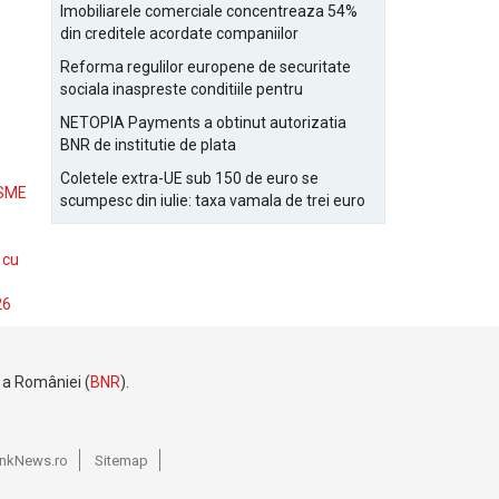
Bucurestiului
Imobiliarele comerciale concentreaza 54%
din creditele acordate companiilor
nefinanciare
Reforma regulilor europene de securitate
sociala inaspreste conditiile pentru
detasarea salariatilor
NETOPIA Payments a obtinut autorizatia
BNR de institutie de plata
Coletele extra-UE sub 150 de euro se
 SME
scumpesc din iulie: taxa vamala de trei euro
pe articol, adaugata la taxa logistica
 cu
26
e a României (
BNR
).
BankNews.ro
Sitemap