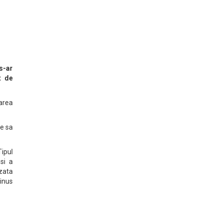
s-ar
t de
area
ge sa
ipul
 si a
izata
minus