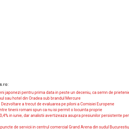
s.ro:
i japonezi pentru prima data in peste un deceniu, ca semn de prieteni
ul sau hotel din Oradea sub brandul Mercure
si Dezvoltare a trecut de evaluarea pe piloni a Comisiei Europene
intre tinerii romani spun ca nu isi permit o locuinta proprie
10,4% in iunie, dar analistii avertizeaza asupra presiunilor persistente pe
uncte de servicii in centrul comercial Grand Arena din sudul Bucurestiu