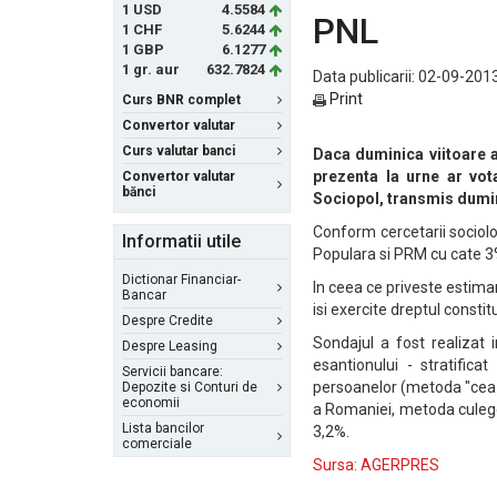
1 USD
4.5584
PNL
1 CHF
5.6244
1 GBP
6.1277
1 gr. aur
632.7824
Data publicarii: 02-09-2013
Print
Curs BNR complet
Convertor valutar
Curs valutar banci
Daca duminica viitoare a
prezenta la urne ar vo
Convertor valutar
bănci
Sociopol, transmis dum
Conform cercetarii sociol
Informatii utile
Populara si PRM cu cate 3%
Dictionar Financiar-
In ceea ce priveste estima
Bancar
isi exercite dreptul constit
Despre Credite
Sondajul a fost realizat
Despre Leasing
esantionului - stratificat
Servicii bancare:
persoanelor (metoda "cea 
Depozite si Conturi de
economii
a Romaniei, metoda culeger
Lista bancilor
3,2%.
comerciale
Sursa: AGERPRES