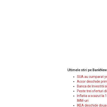
Ultimele stiri pe BankNew
SUA au cumparat yen
Accor deschide prim
Banca de Investitii 
Peste trei sferturi d
Inflatia a scazut la 
IMM-uri
IKEA deschide doua p