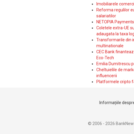
Imobiliarele comerc
Reforma regulilor e
salariatilor
NETOPIA Payments a 
Coletele extra-UE su
adaugata la taxa log
Transformarile din i
multinationale
CEC Bank finanteaza 
Eco-Tech
Emilia Dumitrescu p
Cheltuielile de marke
influencerii
Platformele cripto f
Informațiile despre
© 2006 - 2026 BankNew