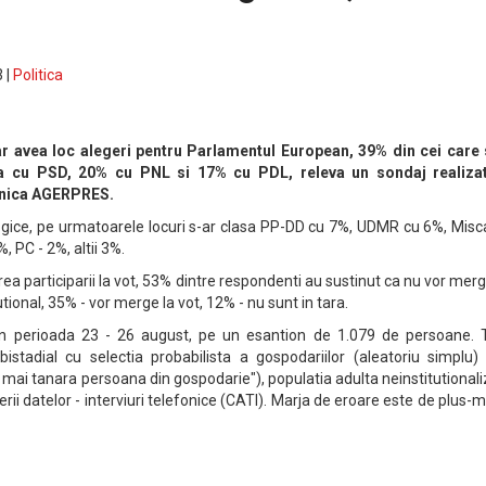
 |
Politica
r avea loc alegeri pentru Parlamentul European, 39% din cei care 
ta cu PSD, 20% cu PNL si 17% cu PDL, releva un sondaj realiza
inica AGERPRES.
ogice, pe urmatoarele locuri s-ar clasa PP-DD cu 7%, UDMR cu 6%, Misc
, PC - 2%, altii 3%.
rea participarii la vot, 53% dintre respondenti au sustinut ca nu vor mer
utional, 35% - vor merge la vot, 12% - nu sunt in tara.
 in perioada 23 - 26 august, pe un esantion de 1.079 de persoane. T
 bistadial cu selectia probabilista a gospodariilor (aleatoriu simplu)
mai tanara persoana din gospodarie"), populatia adulta neinstitutional
ii datelor - interviuri telefonice (CATI). Marja de eroare este de plus-