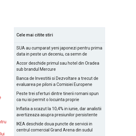
Cele mai citite stiri
SUA au cumparat yeni japonezi pentru prima
data in peste un deceniu, ca semn de
prietenie
Accor deschide primul sau hotel din Oradea
sub brandul Mercure
Banca de Investitii si Dezvoltare a trecut de
evaluarea pe piloni a Comisiei Europene
Peste trei sferturi dintre tinerii romani spun
e
ca nu isi permit o locuinta proprie
Inflatia a scazut la 10,4% in iunie, dar analistii
avertizeaza asupra presiunilor persistente
pentru IMM-uri
ntru
IKEA deschide doua puncte de servicii in
centrul comercial Grand Arena din sudul
lui