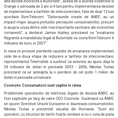
alta decizie incorecta a Autoritatii", aceea de a acorda Vodafone si
Orange o perioada de 2 ani si 4 luni pentru implementarea deciziei
de implementare a tarifelor de interconectare, fata de doar 12 luni
acordate RomTelecom. "Distorsiunile create de ANRC au un
impact major asupra preturilor percepute consumatorilor, precum
si asupra unuia dintre cele mai importante sectoare ale economiei
romanesti", a declarat James Hubley, precizand ca "incalcarea
flagranta a mandatului legal al Autoritatii va costa RomTelecom 6
milioane de euro, in 2007".
In ceea ce priveste pierderile cauzate de amanarea implementarii
celei de-a doua etape de reducere a tarifelor de interconectare,
reprezentantul Telemobile a sustinut ca acestea au ajuns deja la
24 milioane de dolari in perioada 2003 - 2006, Nikolas Tsolas
precizand ca se asteapta la o pierdere de cel putin 1 milion de
dolari in perioada urmatoare.
Cosmote: Consumatorii sunt captivi in retea
Problemele operatorilor de telefonie, legate de decizia ANRC, au
fost explicate pe larg de catre CEO Cosmote. Sustinand ca ANRC
se opune Directivei Uniunii Europene si dauneaza consumatorilor,
Nikolas Tsolas a prezentat situatia din Romania: "Sunt doi
operatori, cu structuri de tarife foarte similare si cu o cota de piata