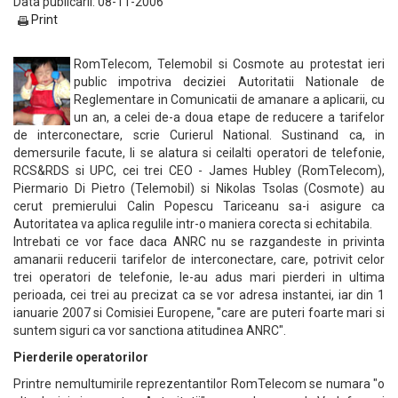
Data publicarii: 08-11-2006
Print
RomTelecom, Telemobil si Cosmote au protestat ieri
public impotriva deciziei Autoritatii Nationale de
Reglementare in Comunicatii de amanare a aplicarii, cu
un an, a celei de-a doua etape de reducere a tarifelor
de interconectare, scrie Curierul National. Sustinand ca, in
demersurile facute, li se alatura si ceilalti operatori de telefonie,
RCS&RDS si UPC, cei trei CEO - James Hubley (RomTelecom),
Piermario Di Pietro (Telemobil) si Nikolas Tsolas (Cosmote) au
cerut premierului Calin Popescu Tariceanu sa-i asigure ca
Autoritatea va aplica regulile intr-o maniera corecta si echitabila.
Intrebati ce vor face daca ANRC nu se razgandeste in privinta
amanarii reducerii tarifelor de interconectare, care, potrivit celor
trei operatori de telefonie, le-au adus mari pierderi in ultima
perioada, cei trei au precizat ca se vor adresa instantei, iar din 1
ianuarie 2007 si Comisiei Europene, "care are puteri foarte mari si
suntem siguri ca vor sanctiona atitudinea ANRC".
Pierderile operatorilor
Printre nemultumirile reprezentantilor RomTelecom se numara "o