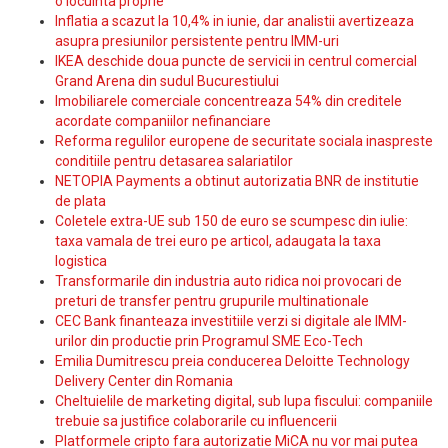
o locuinta proprie
Inflatia a scazut la 10,4% in iunie, dar analistii avertizeaza
asupra presiunilor persistente pentru IMM-uri
IKEA deschide doua puncte de servicii in centrul comercial
Grand Arena din sudul Bucurestiului
Imobiliarele comerciale concentreaza 54% din creditele
acordate companiilor nefinanciare
Reforma regulilor europene de securitate sociala inaspreste
conditiile pentru detasarea salariatilor
NETOPIA Payments a obtinut autorizatia BNR de institutie
de plata
Coletele extra-UE sub 150 de euro se scumpesc din iulie:
taxa vamala de trei euro pe articol, adaugata la taxa
logistica
Transformarile din industria auto ridica noi provocari de
preturi de transfer pentru grupurile multinationale
CEC Bank finanteaza investitiile verzi si digitale ale IMM-
urilor din productie prin Programul SME Eco-Tech
Emilia Dumitrescu preia conducerea Deloitte Technology
Delivery Center din Romania
Cheltuielile de marketing digital, sub lupa fiscului: companiile
trebuie sa justifice colaborarile cu influencerii
Platformele cripto fara autorizatie MiCA nu vor mai putea