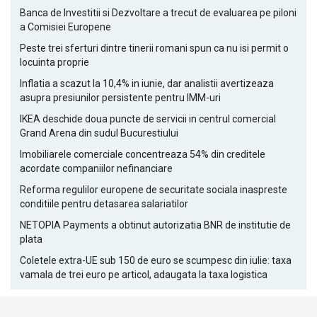
Banca de Investitii si Dezvoltare a trecut de evaluarea pe piloni
a Comisiei Europene
Peste trei sferturi dintre tinerii romani spun ca nu isi permit o
locuinta proprie
Inflatia a scazut la 10,4% in iunie, dar analistii avertizeaza
asupra presiunilor persistente pentru IMM-uri
IKEA deschide doua puncte de servicii in centrul comercial
Grand Arena din sudul Bucurestiului
Imobiliarele comerciale concentreaza 54% din creditele
acordate companiilor nefinanciare
Reforma regulilor europene de securitate sociala inaspreste
conditiile pentru detasarea salariatilor
NETOPIA Payments a obtinut autorizatia BNR de institutie de
plata
Coletele extra-UE sub 150 de euro se scumpesc din iulie: taxa
vamala de trei euro pe articol, adaugata la taxa logistica