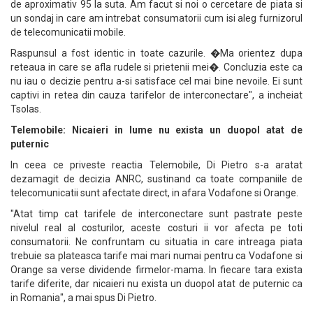
de aproximativ 95 la suta. Am facut si noi o cercetare de piata si
un sondaj in care am intrebat consumatorii cum isi aleg furnizorul
de telecomunicatii mobile.
Raspunsul a fost identic in toate cazurile. �Ma orientez dupa
reteaua in care se afla rudele si prietenii mei�. Concluzia este ca
nu iau o decizie pentru a-si satisface cel mai bine nevoile. Ei sunt
captivi in retea din cauza tarifelor de interconectare", a incheiat
Tsolas.
Telemobile: Nicaieri in lume nu exista un duopol atat de
puternic
In ceea ce priveste reactia Telemobile, Di Pietro s-a aratat
dezamagit de decizia ANRC, sustinand ca toate companiile de
telecomunicatii sunt afectate direct, in afara Vodafone si Orange.
"Atat timp cat tarifele de interconectare sunt pastrate peste
nivelul real al costurilor, aceste costuri ii vor afecta pe toti
consumatorii. Ne confruntam cu situatia in care intreaga piata
trebuie sa plateasca tarife mai mari numai pentru ca Vodafone si
Orange sa verse dividende firmelor-mama. In fiecare tara exista
tarife diferite, dar nicaieri nu exista un duopol atat de puternic ca
in Romania", a mai spus Di Pietro.