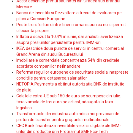
Accor deschide primul sau hotel din Oradea sub brandul
Mercure
Banca de Investitii si Dezvoltare a trecut de evaluarea pe
piloni a Comisiei Europene
Peste trei sferturi dintre tinerii romani spun ca nu isi permit
o locuinta proprie
Inflatia a scazut la 10,4% in iunie, dar analistii avertizeaza
asupra presiunilor persistente pentru IMM-uri
IKEA deschide doua puncte de servicii in centrul comercial
Grand Arena din sudul Bucurestiului
Imobiliarele comerciale concentreaza 54% din creditele
acordate companiilor nefinanciare
Reforma regulilor europene de securitate sociala inaspreste
conditiile pentru detasarea salariatilor
NETOPIA Payments a obtinut autorizatia BNR de institutie
de plata
Coletele extra-UE sub 150 de euro se scumpesc din iulie:
taxa vamala de trei euro pe articol, adaugata la taxa
logistica
Transformarile din industria auto ridica noi provocari de
preturi de transfer pentru grupurile multinationale
CEC Bank finanteaza investitiile verzi si digitale ale IMM-
urilor din productie prin Programul SME Eco-Tech