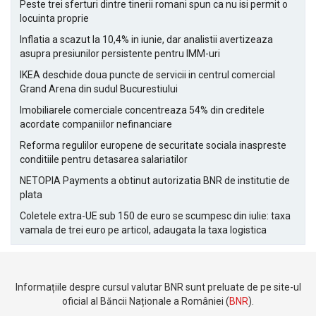
Peste trei sferturi dintre tinerii romani spun ca nu isi permit o
locuinta proprie
Inflatia a scazut la 10,4% in iunie, dar analistii avertizeaza
asupra presiunilor persistente pentru IMM-uri
IKEA deschide doua puncte de servicii in centrul comercial
Grand Arena din sudul Bucurestiului
Imobiliarele comerciale concentreaza 54% din creditele
acordate companiilor nefinanciare
Reforma regulilor europene de securitate sociala inaspreste
conditiile pentru detasarea salariatilor
NETOPIA Payments a obtinut autorizatia BNR de institutie de
plata
Coletele extra-UE sub 150 de euro se scumpesc din iulie: taxa
vamala de trei euro pe articol, adaugata la taxa logistica
Informațiile despre cursul valutar BNR sunt preluate de pe site-ul
oficial al Băncii Naționale a României (
BNR
).