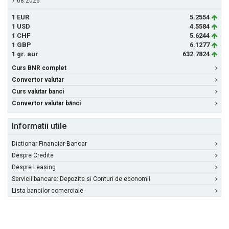
7.08.2026
1 EUR
5.2554
1 USD
4.5584
1 CHF
5.6244
1 GBP
6.1277
1 gr. aur
632.7824
Curs BNR complet
Convertor valutar
Curs valutar banci
Convertor valutar bănci
Informatii utile
Dictionar Financiar-Bancar
Despre Credite
Despre Leasing
Servicii bancare: Depozite si Conturi de economii
Lista bancilor comerciale