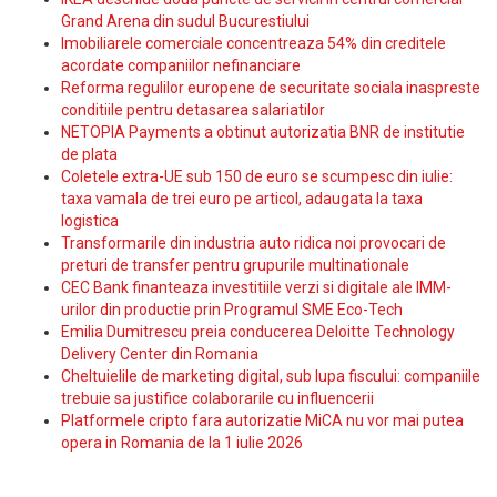
Grand Arena din sudul Bucurestiului
Imobiliarele comerciale concentreaza 54% din creditele
acordate companiilor nefinanciare
Reforma regulilor europene de securitate sociala inaspreste
conditiile pentru detasarea salariatilor
NETOPIA Payments a obtinut autorizatia BNR de institutie
de plata
Coletele extra-UE sub 150 de euro se scumpesc din iulie:
taxa vamala de trei euro pe articol, adaugata la taxa
logistica
Transformarile din industria auto ridica noi provocari de
preturi de transfer pentru grupurile multinationale
CEC Bank finanteaza investitiile verzi si digitale ale IMM-
urilor din productie prin Programul SME Eco-Tech
Emilia Dumitrescu preia conducerea Deloitte Technology
Delivery Center din Romania
Cheltuielile de marketing digital, sub lupa fiscului: companiile
trebuie sa justifice colaborarile cu influencerii
Platformele cripto fara autorizatie MiCA nu vor mai putea
opera in Romania de la 1 iulie 2026