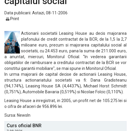
capitalul social
Data publicarii: Astazi, 08-11-2006
Print
Actionarii societatii Leasing House au decis majorarea
plafonului de credit contractat de la BCR, de la 1,5 la 2,7
milioane euro, precum si majorarea capitalului social al
societatii, cu 24.453 euro, pana la suma de 211.000 euro,
a anuntat, miercuri, Monitorul Oficial. "In vederea garantarii
obligatiilor de rambursare a creditului contractat de la BCR se vor
constitui garantii mobiliare", se mai spune in Monitorul Oficial.
In urma majorarii de capital decise de actionarii Leasing House,
structura actionariatului societatii va fi: Dana Gradisteanu
(94,174%), Leasing House SA (4,4437%), Michael Horst Schmidt
(0,751%), Automobile Bavaria (0,519%) si Nicolae Folcic (0,110%).
Leasing House a inregistrat, in 2005, un profit net de 105.275 lei si
o cifra de afaceri de 956.896 lei.
Sursa: NewsIn
Curs oficial BNR