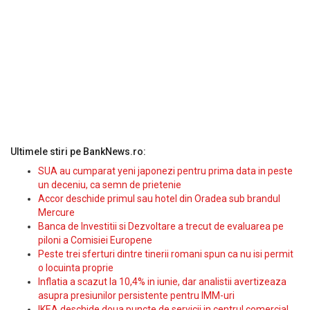
Ultimele stiri pe BankNews.ro:
SUA au cumparat yeni japonezi pentru prima data in peste
un deceniu, ca semn de prietenie
Accor deschide primul sau hotel din Oradea sub brandul
Mercure
Banca de Investitii si Dezvoltare a trecut de evaluarea pe
piloni a Comisiei Europene
Peste trei sferturi dintre tinerii romani spun ca nu isi permit
o locuinta proprie
Inflatia a scazut la 10,4% in iunie, dar analistii avertizeaza
asupra presiunilor persistente pentru IMM-uri
IKEA deschide doua puncte de servicii in centrul comercial