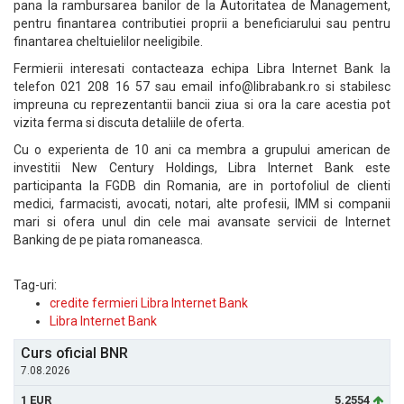
pana la rambursarea banilor de la Autoritatea de Management,
pentru finantarea contributiei proprii a beneficiarului sau pentru
finantarea cheltuielilor neeligibile.
Fermierii interesati contacteaza echipa Libra Internet Bank la
telefon 021 208 16 57 sau email info@librabank.ro si stabilesc
impreuna cu reprezentantii bancii ziua si ora la care acestia pot
vizita ferma si discuta detaliile de oferta.
Cu o experienta de 10 ani ca membra a grupului american de
investitii New Century Holdings, Libra Internet Bank este
participanta la FGDB din Romania, are in portofoliul de clienti
medici, farmacisti, avocati, notari, alte profesii, IMM si companii
mari si ofera unul din cele mai avansate servicii de Internet
Banking de pe piata romaneasca.
Tag-uri:
credite fermieri Libra Internet Bank
Libra Internet Bank
Curs oficial BNR
7.08.2026
1 EUR
5.2554