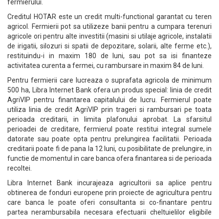
fermierului.
Creditul HOTAR este un credit multi-functional garantat cu teren
agricol. Fermierii pot sa utilizeze banii pentru a cumpara terenuri
agricole ori pentru alte investitii (masini si utilaje agricole, instalatii
de irigatii, silozuri si spatii de depozitare, solarii, alte ferme etc.),
restituindu-i in maxim 180 de luni, sau pot sa isi finanteze
activitatea curenta a fermei, cu rambursare in maxim 84 de luni.
Pentru fermierii care lucreaza o suprafata agricola de minimum
500 ha, Libra Internet Bank ofera un produs special: linia de credit
AgriVIP pentru finantarea capitalului de lucru. Fermierul poate
utiliza linia de credit AgriVIP prin trageri si rambursari pe toata
perioada creditarii, in limita plafonului aprobat. La sfarsitul
perioadei de creditare, fermierul poate restitui integral sumele
datorate sau poate opta pentru prelungirea facilitatii. Perioada
creditarii poate fi de pana la 12 luni, cu posibilitate de prelungire, in
functie de momentul in care banca ofera finantarea si de perioada
recoltei.
Libra Internet Bank incurajeaza agricultorii sa aplice pentru
obtinerea de fonduri europene prin proiecte de agricultura pentru
care banca le poate oferi consultanta si co-finantare pentru
partea nerambursabila necesara efectuarii cheltuielilor eligibile