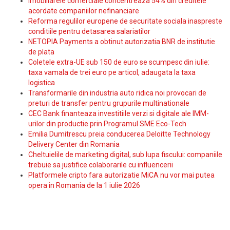
Imobiliarele comerciale concentreaza 54% din creditele
acordate companiilor nefinanciare
Reforma regulilor europene de securitate sociala inaspreste
conditiile pentru detasarea salariatilor
NETOPIA Payments a obtinut autorizatia BNR de institutie
de plata
Coletele extra-UE sub 150 de euro se scumpesc din iulie:
taxa vamala de trei euro pe articol, adaugata la taxa
logistica
Transformarile din industria auto ridica noi provocari de
preturi de transfer pentru grupurile multinationale
CEC Bank finanteaza investitiile verzi si digitale ale IMM-
urilor din productie prin Programul SME Eco-Tech
Emilia Dumitrescu preia conducerea Deloitte Technology
Delivery Center din Romania
Cheltuielile de marketing digital, sub lupa fiscului: companiile
trebuie sa justifice colaborarile cu influencerii
Platformele cripto fara autorizatie MiCA nu vor mai putea
opera in Romania de la 1 iulie 2026