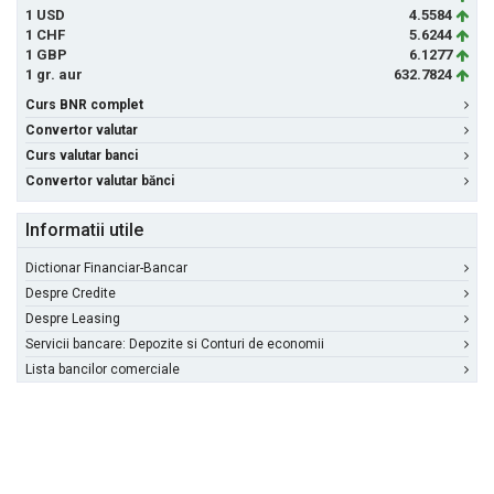
1 USD
4.5584
1 CHF
5.6244
1 GBP
6.1277
1 gr. aur
632.7824
Curs BNR complet
Convertor valutar
Curs valutar banci
Convertor valutar bănci
Informatii utile
Dictionar Financiar-Bancar
Despre Credite
Despre Leasing
Servicii bancare: Depozite si Conturi de economii
Lista bancilor comerciale