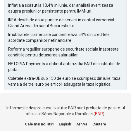
Inflatia a scazut la 10,4% in iunie, dar analistii avertizeaza
asupra presiunilor persistente pentru IMM-uri
IKEA deschide doua puncte de servicii in centrul comercial
Grand Arena din sudul Bucurestiului
Imobiliarele comerciale concentreaza 54% din creditele
acordate companiilor nefinanciare
Reforma regulilor europene de securitate sociala inaspreste
conditiile pentru detasarea salariatilor
NETOPIA Payments a obtinut autorizatia BNR de institutie de
plata
Coletele extra-UE sub 150 de euro se scumpesc din iulie: taxa
vamala de trei euro pe articol, adaugata la taxa logistica
Informațiile despre cursul valutar BNR sunt preluate de pe site-ul
oficial al Băncii Naționale a României (
BNR
).
Cele mai noi stiri
English
Arhiva
Cautare