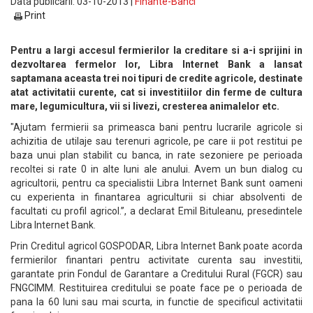
Data publicarii: 03-10-2013 |
Finante-Banci
Print
Pentru a largi accesul fermierilor la creditare si a-i sprijini in
dezvoltarea fermelor lor, Libra Internet Bank a lansat
saptamana aceasta trei noi tipuri de credite agricole, destinate
atat activitatii curente, cat si investitiilor din ferme de cultura
mare, legumicultura, vii si livezi, cresterea animalelor etc.
"Ajutam fermierii sa primeasca bani pentru lucrarile agricole si
achizitia de utilaje sau terenuri agricole, pe care ii pot restitui pe
baza unui plan stabilit cu banca, in rate sezoniere pe perioada
recoltei si rate 0 in alte luni ale anului. Avem un bun dialog cu
agricultorii, pentru ca specialistii Libra Internet Bank sunt oameni
cu experienta in finantarea agriculturii si chiar absolventi de
facultati cu profil agricol.”, a declarat Emil Bituleanu, presedintele
Libra Internet Bank.
Prin Creditul agricol GOSPODAR, Libra Internet Bank poate acorda
fermierilor finantari pentru activitate curenta sau investitii,
garantate prin Fondul de Garantare a Creditului Rural (FGCR) sau
FNGCIMM. Restituirea creditului se poate face pe o perioada de
pana la 60 luni sau mai scurta, in functie de specificul activitatii