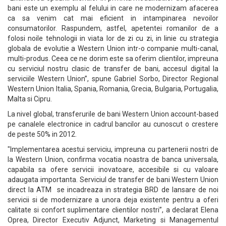
bani este un exemplu al felului in care ne modernizam afacerea
ca sa venim cat mai eficient in intampinarea nevoilor
consumatorilor. Raspundem, astfel, apetentei romanilor de a
folosi noile tehnologii in viata lor de zi cu zi, in linie cu strategia
globala de evolutie a Western Union intr-o companie multi-canal,
multi-produs. Ceea ce ne dorim este sa oferim clientilor, impreuna
cu serviciul nostru clasic de transfer de bani, accesul digital la
serviciile Western Union”, spune Gabriel Sorbo, Director Regional
Western Union Italia, Spania, Romania, Grecia, Bulgaria, Portugalia,
Malta si Cipru.
La nivel global, transferurile de bani Western Union account-based
pe canalele electronice in cadrul bancilor au cunoscut o crestere
de peste 50% in 2012.
"Implementarea acestui serviciu, impreuna cu partenerii nostri de
la Western Union, confirma vocatia noastra de banca universala,
capabila sa ofere servicii inovatoare, accesibile si cu valoare
adaugata importanta. Serviciul de transfer de bani Western Union
direct la ATM se incadreaza in strategia BRD de lansare de noi
servicii si de modernizare a unora deja existente pentru a oferi
calitate si confort suplimentare clientilor nostri”, a declarat Elena
Oprea, Director Executiv Adjunct, Marketing si Managementul