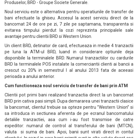
Produselor, BRD - Groupe Societe Generale.
Noul serviciu este o alternativa pentru operatiunile de transfer de
bani efectuate la ghiseu. Accesul la acest serviciu direct de la
bancomat 24 de ore pe zi, 7 zile pe saptamana, transparenta si
evitarea timpului pierdut la cozi reprezinta principalele sale
avantaje pentru clientii BRD si Western Union.
Un client BRD, detinator de card, efectueaza in medie 4 tranzactii
pe luna la ATM-ul BRD, luand in considerare optiunile deja
disponibile la terminalele BRD. Numarul tranzactiilor cu cardurile
BRD la terminalele POS instalate la comerciantii clienti ai bancii a
crescut cu 20% in semestrul I al anului 2013 fata de aceeasi
perioada a anului anterior.
Cum functioneaza noul serviciu de transfer de bani prin ATM
Clientii pot primi bani realizand tranzactia direct la un bancomat
BRD prin cativa pasi simpli. Dupa demararea unei tranzactii clasice
la bancomat, clientul trebuie sa opteze pentru ”Western Union” si
sa introduca in sectiunea aferenta de pe ecranul bancomatului
detaliile tranzactiei, asa cum i-au fost transmise de catre
expeditor: numarul de control al transferului de bani (MTCN),
valuta si suma de bani. Apoi, banii sunt virati direct in contul