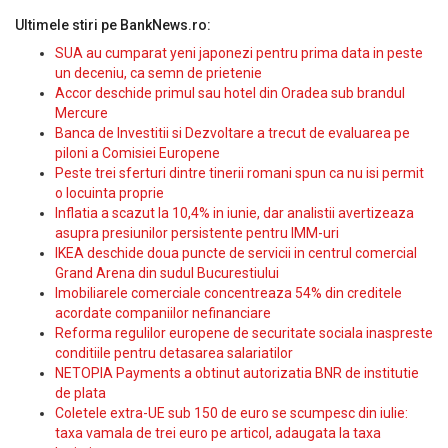
Ultimele stiri pe BankNews.ro:
SUA au cumparat yeni japonezi pentru prima data in peste
un deceniu, ca semn de prietenie
Accor deschide primul sau hotel din Oradea sub brandul
Mercure
Banca de Investitii si Dezvoltare a trecut de evaluarea pe
piloni a Comisiei Europene
Peste trei sferturi dintre tinerii romani spun ca nu isi permit
o locuinta proprie
Inflatia a scazut la 10,4% in iunie, dar analistii avertizeaza
asupra presiunilor persistente pentru IMM-uri
IKEA deschide doua puncte de servicii in centrul comercial
Grand Arena din sudul Bucurestiului
Imobiliarele comerciale concentreaza 54% din creditele
acordate companiilor nefinanciare
Reforma regulilor europene de securitate sociala inaspreste
conditiile pentru detasarea salariatilor
NETOPIA Payments a obtinut autorizatia BNR de institutie
de plata
Coletele extra-UE sub 150 de euro se scumpesc din iulie:
taxa vamala de trei euro pe articol, adaugata la taxa