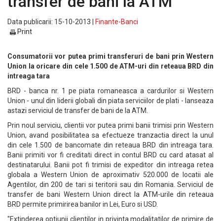
transfer de bani la ATM
Data publicarii: 15-10-2013 |
Finante-Banci
Print
Consumatorii vor putea primi transferuri de bani prin Western
Union la oricare din cele 1.500 de ATM-uri din reteaua BRD din
intreaga tara
BRD - banca nr. 1 pe piata romaneasca a cardurilor si Western
Union - unul din liderii globali din piata serviciilor de plati - lanseaza
astazi serviciul de transfer de bani de la ATM.
Prin noul serviciu, clientii vor putea primi banii trimisi prin Western
Union, avand posibilitatea sa efectueze tranzactia direct la unul
din cele 1.500 de bancomate din reteaua BRD din intreaga tara.
Banii primiti vor fi creditati direct in contul BRD cu card atasat al
destinatarului. Banii pot fi trimisi de expeditor din intreaga retea
globala a Western Union de aproximativ 520.000 de locatii ale
Agentilor, din 200 de tari si teritorii sau din Romania. Serviciul de
transfer de bani Western Union direct la ATM-urile din reteaua
BRD permite primirirea banilor in Lei, Euro si USD.
"Extinderea optiunii clientilor in privinta modalitatilor de primire de