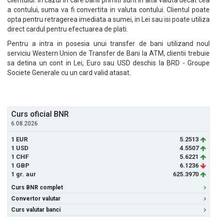
clientului. In cazul in care banii primiti sunt in alta valuta decat cea
a contului, suma va fi convertita in valuta contului. Clientul poate
opta pentru retragerea imediata a sumei, in Lei sau isi poate utiliza
direct cardul pentru efectuarea de plati.
Pentru a intra in posesia unui transfer de bani utilizand noul
serviciu Western Union de Transfer de Bani la ATM, clientii trebuie
sa detina un cont in Lei, Euro sau USD deschis la BRD - Groupe
Societe Generale cu un card valid atasat.
Curs oficial BNR
6.08.2026
1 EUR
5.2513
1 USD
4.5507
1 CHF
5.6221
1 GBP
6.1236
1 gr. aur
625.3970
Curs BNR complet
Convertor valutar
Curs valutar banci