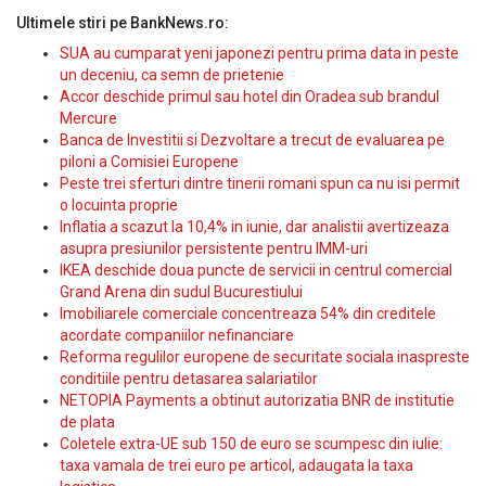
Ultimele stiri pe BankNews.ro:
SUA au cumparat yeni japonezi pentru prima data in peste
un deceniu, ca semn de prietenie
Accor deschide primul sau hotel din Oradea sub brandul
Mercure
Banca de Investitii si Dezvoltare a trecut de evaluarea pe
piloni a Comisiei Europene
Peste trei sferturi dintre tinerii romani spun ca nu isi permit
o locuinta proprie
Inflatia a scazut la 10,4% in iunie, dar analistii avertizeaza
asupra presiunilor persistente pentru IMM-uri
IKEA deschide doua puncte de servicii in centrul comercial
Grand Arena din sudul Bucurestiului
Imobiliarele comerciale concentreaza 54% din creditele
acordate companiilor nefinanciare
Reforma regulilor europene de securitate sociala inaspreste
conditiile pentru detasarea salariatilor
NETOPIA Payments a obtinut autorizatia BNR de institutie
de plata
Coletele extra-UE sub 150 de euro se scumpesc din iulie:
taxa vamala de trei euro pe articol, adaugata la taxa