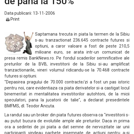
de pana la 150%
Data publicarii: 13-11-2006
Print
Saptamana trecuta in piata la termen de la Sibiu
s-au tranzactionat 236.645 contracte futures si
optiuni, a caror valoare a fost de peste 210,5
milioane euro, se arata intr-un comunicat de
presa remis BankNews.ro. Pe fondul scaderilor semnificative ale
preturilor de la BVB, investitorii de la Sibiu si-au amplificat
tranzactionarile, vineri volumul ridicandu-se la 70.468 contracte
futures si optiuni.
"Depasirea pragului de 70.000 contracte/zi a fost un pas istoric
pentru noi, care evidentiaza ca piata derivatelor si-a castigat locul
binemeritat in mentalitatea investitorilor autohtoni, de la micii
speculatori, pana la jucatorii de talie", a declarat presedintele
BMFMS, dl. Teodor Ancuta.
La randul sau un broker din piata futures observa ca "investitorii s-
au putut bucura de evolutiile ample ale preturilor. Daca in prima
ora a sedintei de joi piata a dat semne de nervozitate iar unii
participanti vindeau pachete insemnate de actiuni pentru a-si