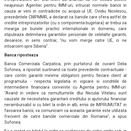
neajunsuri Agentiei pentru IMM-uri, intrucat normele bancii in
cauza ar veni in contradictie cu acquis-ul UE. Ovidiu Nicolescu,
presedintele CNIPMMR, a declarat ca bancile care ofera astfel de
credite intreprinzatorilor (cu o componenta bugetara) ar trebui sa
mearga pe bunele practici internationale in domeniu, care
stipuleaza delimitarea garantiilor personale de celelalte garantii,
deoarece, in sens contrar, "nu vom merge catre UE, ci ne
intoarcem spre Siberia".
Banca riposteaza
Banca Comerciala Carpatica, prin purtatorul de cuvant Delia
Sofonea, a ripostat sustinand ca toate prevederile contractuale -
care contin garantii minime obligatorii pentru fiecare client al
programului - respecta legislatia in vigoare si conditiile de
intermediere financiara convenite cu Agentia pentru IMM-uri.
"Avand in vedere ca nemultumirile dlui Neculai Vitelaru sunt
cauzate de necesitatea garantarii creditului si ajutorului financiar
nerambursabil si cu bilet la ordin in alb, emis de IMPRUMUTAT in
favoarea bancii, va comunicam ca aceasta garantie este utilizata
frecvent de catre bancile comerciale din Romania", a spus
Sofonea.