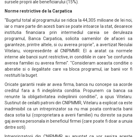
sursele proprii ale beneficiarului (15%).
Norme restrictive de la Carpatica
"Bugetul total al programului se ridica la 44,305 milioane de lei noi,
iar o mare parte din acesti bani se poate intoarce la stat, deoarece
institutia financiara prin intermediul careia se deruleaza
programul, Banca Carpatica, solicita oamenilor de afaceri sa
garanteze, printre altele, si cu averea proprie", a avertizat Neculai
Vitelaru, vicepresedinte al CNIPMMR. El a aratat ca normele
interne ale bancii sunt restrictive, in conditiile in care "se confunda
averea familiei cu averea firmei". "Consideram aceasta conditie o
aberatie si o ilegalitate care va bloca programul, iar banii vor fi
restituiti la buget.
Oricate garantii reale ar avea firma, banca nu concepe sa acorde
creditul fara a fi indeplinita conditia. Propunem ca banca sa
renunte la obligativitatea indeplinirii conditiei", a spus Vitelaru.
Sustinut de ceilalti patroni din CNIPMMR, Vitelaru a explicat ca este
inadmisibil ca un intreprinzator sa nu mai poata contracta banii
daca sotia lui (coproprietara a averii familiei) nu doreste sa puna
gaj averea personala in beneficiul firmei (care poate fi doar a unuia
dintre soti).
Intreprinzatorii din CNIPMMR au anuntat ca vor sesiza aceste