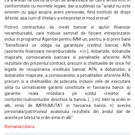
Ea a aratat ca biletul la ordin se avalizeaza de catre ambii soti, in
conformitate cu normele legale, dar a subliniat ca "avalul nu este
sinonim cu gajul asupra averii personale, fiind institutii de drept
diferite, asa cum dl Vitelaru a interpretat in mod eronat".
Potrivit contractului de credit bancar si ajutor financiar
nerambursabil, care trebuie semnat de fiecare intreprinzator
inclus in programul Agentiei pentru IMM-uri, pentru a-si primi banii
"beneficiarul se obliga sa garanteze creditul bancar, AFN
(asistenta financiara nerambursabila - n.n.), dobanzile, dobanzile
majorate, comisioanele bancare si penalitatile aferente AFN
rezultate din prezentul contract, precum si cheltuielile de orice fel
legate de recuperarea creditului bancar, AFN, a dobanzilor, a
dobanzilor majorate, a comisioanelor, a penalitatilor aferente AFN,
precum si a cheltuielilor de judecata, inclusiv cele de executare
silita cu urmatoarele garantii constituite in favoarea bancii: a)
garantie reala mobiliara pe soldul creditor al
conturilor/subconturilor deschise la banca; (...) m) bilet la ordin in
alb, emis de IMPRUMUTAT in favoarea bancii; n) averea
personala/patrimoniul avalistului rezultata din avalul dat de
acesta pe biletul la ordin emis in alb".
Romania Libera