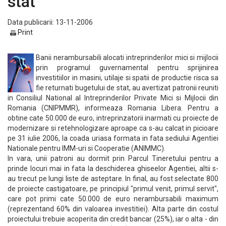
stat
Data publicarii: 13-11-2006
Print
Banii nerambursabili alocati intreprinderilor mici si mijlocii
prin programul guvernamental pentru sprijinirea
investitiilor in masini, utilaje si spatii de productie risca sa
fie returnati bugetului de stat, au avertizat patronii reuniti
in Consiliul National al Intreprinderilor Private Mici si Mijlocii din
Romania (CNIPMMR), informeaza Romania Libera. Pentru a
obtine cate 50.000 de euro, intreprinzatorii inarmati cu proiecte de
modernizare si retehnologizare aproape ca s-au calcat in picioare
pe 31 iulie 2006, la coada uriasa formata in fata sediului Agentiei
Nationale pentru IMM-uri si Cooperatie (ANIMMC).
In vara, unii patroni au dormit prin Parcul Tineretului pentru a
prinde locuri mai in fata la deschiderea ghiseelor Agentiei, altii s-
au trecut pe lungi liste de asteptare. In final, au fost selectate 800
de proiecte castigatoare, pe principiul "primul venit, primul servit",
care pot primi cate 50.000 de euro nerambursabili maximum
(reprezentand 60% din valoarea investitiei). Alta parte din costul
proiectului trebuie acoperita din credit bancar (25%), iar o alta - din