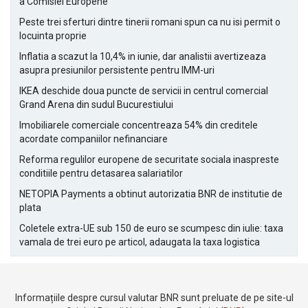
a Comisiei Europene
Peste trei sferturi dintre tinerii romani spun ca nu isi permit o
locuinta proprie
Inflatia a scazut la 10,4% in iunie, dar analistii avertizeaza
asupra presiunilor persistente pentru IMM-uri
IKEA deschide doua puncte de servicii in centrul comercial
Grand Arena din sudul Bucurestiului
Imobiliarele comerciale concentreaza 54% din creditele
acordate companiilor nefinanciare
Reforma regulilor europene de securitate sociala inaspreste
conditiile pentru detasarea salariatilor
NETOPIA Payments a obtinut autorizatia BNR de institutie de
plata
Coletele extra-UE sub 150 de euro se scumpesc din iulie: taxa
vamala de trei euro pe articol, adaugata la taxa logistica
Informațiile despre cursul valutar BNR sunt preluate de pe site-ul