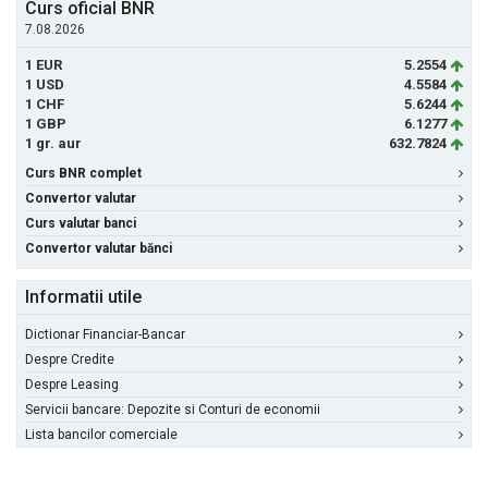
Curs oficial BNR
7.08.2026
1 EUR
5.2554
1 USD
4.5584
1 CHF
5.6244
1 GBP
6.1277
1 gr. aur
632.7824
Curs BNR complet
Convertor valutar
Curs valutar banci
Convertor valutar bănci
Informatii utile
Dictionar Financiar-Bancar
Despre Credite
Despre Leasing
Servicii bancare: Depozite si Conturi de economii
Lista bancilor comerciale