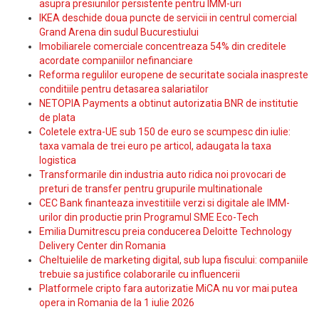
asupra presiunilor persistente pentru IMM-uri
IKEA deschide doua puncte de servicii in centrul comercial
Grand Arena din sudul Bucurestiului
Imobiliarele comerciale concentreaza 54% din creditele
acordate companiilor nefinanciare
Reforma regulilor europene de securitate sociala inaspreste
conditiile pentru detasarea salariatilor
NETOPIA Payments a obtinut autorizatia BNR de institutie
de plata
Coletele extra-UE sub 150 de euro se scumpesc din iulie:
taxa vamala de trei euro pe articol, adaugata la taxa
logistica
Transformarile din industria auto ridica noi provocari de
preturi de transfer pentru grupurile multinationale
CEC Bank finanteaza investitiile verzi si digitale ale IMM-
urilor din productie prin Programul SME Eco-Tech
Emilia Dumitrescu preia conducerea Deloitte Technology
Delivery Center din Romania
Cheltuielile de marketing digital, sub lupa fiscului: companiile
trebuie sa justifice colaborarile cu influencerii
Platformele cripto fara autorizatie MiCA nu vor mai putea
opera in Romania de la 1 iulie 2026