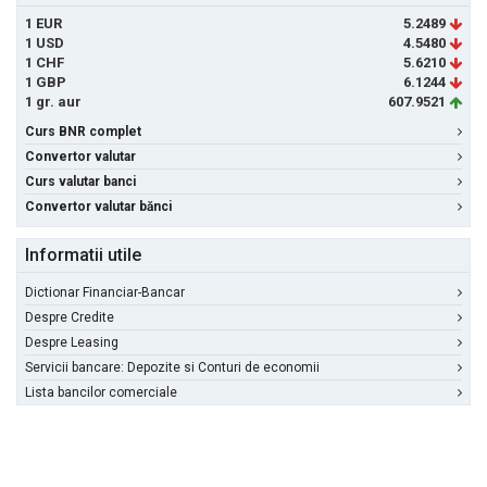
1 EUR
5.2489
1 USD
4.5480
1 CHF
5.6210
1 GBP
6.1244
1 gr. aur
607.9521
Curs BNR complet
Convertor valutar
Curs valutar banci
Convertor valutar bănci
Informatii utile
Dictionar Financiar-Bancar
Despre Credite
Despre Leasing
Servicii bancare: Depozite si Conturi de economii
Lista bancilor comerciale