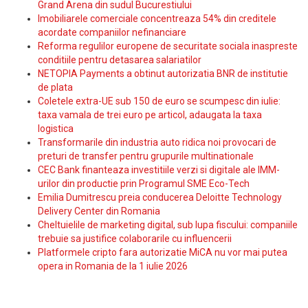
Grand Arena din sudul Bucurestiului
Imobiliarele comerciale concentreaza 54% din creditele
acordate companiilor nefinanciare
Reforma regulilor europene de securitate sociala inaspreste
conditiile pentru detasarea salariatilor
NETOPIA Payments a obtinut autorizatia BNR de institutie
de plata
Coletele extra-UE sub 150 de euro se scumpesc din iulie:
taxa vamala de trei euro pe articol, adaugata la taxa
logistica
Transformarile din industria auto ridica noi provocari de
preturi de transfer pentru grupurile multinationale
CEC Bank finanteaza investitiile verzi si digitale ale IMM-
urilor din productie prin Programul SME Eco-Tech
Emilia Dumitrescu preia conducerea Deloitte Technology
Delivery Center din Romania
Cheltuielile de marketing digital, sub lupa fiscului: companiile
trebuie sa justifice colaborarile cu influencerii
Platformele cripto fara autorizatie MiCA nu vor mai putea
opera in Romania de la 1 iulie 2026