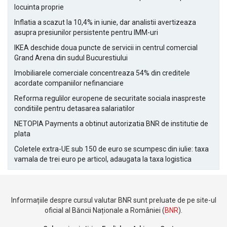
locuinta proprie
Inflatia a scazut la 10,4% in iunie, dar analistii avertizeaza
asupra presiunilor persistente pentru IMM-uri
IKEA deschide doua puncte de servicii in centrul comercial
Grand Arena din sudul Bucurestiului
Imobiliarele comerciale concentreaza 54% din creditele
acordate companiilor nefinanciare
Reforma regulilor europene de securitate sociala inaspreste
conditiile pentru detasarea salariatilor
NETOPIA Payments a obtinut autorizatia BNR de institutie de
plata
Coletele extra-UE sub 150 de euro se scumpesc din iulie: taxa
vamala de trei euro pe articol, adaugata la taxa logistica
Informațiile despre cursul valutar BNR sunt preluate de pe site-ul
oficial al Băncii Naționale a României (
BNR
).