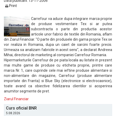
Data publicarii: 13-11-2006
Print
Carrefour va aduce dupa integrare marca proprie
de produse vestimentare Tex si ar putea
subcontracta o parte din productia acestor
articole unor fabrici de textile din Romania, aflam
din Ziarul Financiar. "O parte din produsele din gama proprie Tex se
vor realiza in Romania, dupa un caiet de sarcini foarte precis.
Urmeaza sa analizam fabricile in acest sens", a declarat Andreea
Mihai, directorul de marketing al companiei Carrefour Romania.
Hipermarketurile Carrefour de pe piata locala au listate in prezent
mai multe game de produse cu eticheta proprie, printre care
marca Nr. 1, care cuprinde cele mai ieftine produse alimentare si
non-alimentare din magazine, Carrefour (produse alimentare
importate din Franta) si Blue Sky (electronice si electrocasnice),
toate avand ca obiective fidelizarea clientilor si acoperirea
anumitor segmente de pret.
Ziarul Financiar
Curs oficial BNR
5.08.2026