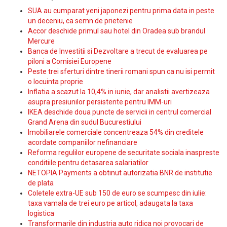
SUA au cumparat yeni japonezi pentru prima data in peste
un deceniu, ca semn de prietenie
Accor deschide primul sau hotel din Oradea sub brandul
Mercure
Banca de Investitii si Dezvoltare a trecut de evaluarea pe
piloni a Comisiei Europene
Peste trei sferturi dintre tinerii romani spun ca nu isi permit
o locuinta proprie
Inflatia a scazut la 10,4% in iunie, dar analistii avertizeaza
asupra presiunilor persistente pentru IMM-uri
IKEA deschide doua puncte de servicii in centrul comercial
Grand Arena din sudul Bucurestiului
Imobiliarele comerciale concentreaza 54% din creditele
acordate companiilor nefinanciare
Reforma regulilor europene de securitate sociala inaspreste
conditiile pentru detasarea salariatilor
NETOPIA Payments a obtinut autorizatia BNR de institutie
de plata
Coletele extra-UE sub 150 de euro se scumpesc din iulie:
taxa vamala de trei euro pe articol, adaugata la taxa
logistica
Transformarile din industria auto ridica noi provocari de