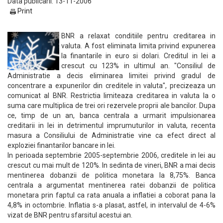
Data publicarii: 13-11-2006
Print
BNR a relaxat conditiile pentru creditarea in
valuta. A fost eliminata limita privind expunerea
la finantarile in euro si dolari. Creditul in lei a
crescut cu 123% in ultimul an. "Consiliul de
Administratie a decis eliminarea limitei privind gradul de
concentrare a expunerilor din creditele in valuta", precizeaza un
comunicat al BNR. Restrictia limiteaza creditarea in valuta la o
suma care multiplica de trei ori rezervele proprii ale bancilor. Dupa
ce, timp de un an, banca centrala a urmarit impulsionarea
creditarii in lei in detrimentul imprumuturilor in valuta, recenta
masura a Consiliului de Administratie vine ca efect direct al
exploziei finantarilor bancare in lei.
In perioada septembrie 2005-septembrie 2006, creditele in lei au
crescut cu mai mult de 120%. In sedinta de vineri, BNR a mai decis
mentinerea dobanzii de politica monetara la 8,75%. Banca
centrala a argumentat mentinerea ratei dobanzii de politica
monetara prin faptul ca rata anuala a inflatiei a coborat pana la
4,8% in octombrie. Inflatia s-a plasat, astfel, in intervalul de 4-6%
vizat de BNR pentru sfarsitul acestui an.