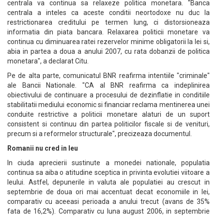
centrala va continua sa relaxeze politica monetara. "Banca
centrala a inteles ca aceste conditii neortodoxe nu duc la
restrictionarea creditului pe termen lung, ci distorsioneaza
informatia din piata bancara. Relaxarea politicii monetare va
continua cu diminuarea ratei rezervelor minime obligatorii la lei si,
abia in partea a doua a anului 2007, cu rata dobanzii de politica
monetara", a declarat Citu.
Pe de alta parte, comunicatul BNR reafirma intentiile "criminale"
ale Bancii Nationale. "CA al BNR reafirma ca indeplinirea
obiectivului de continuare a procesului de dezinflatie in conditiile
stabilitatii mediului economic si financiar reclama mentinerea unei
conduite restrictive a politicii monetare alaturi de un suport
consistent si continuu din partea politicilor fiscale si de venituri,
precum si a reformelor structurale", precizeaza documentul.
Romanii nu cred in leu
In ciuda aprecierii sustinute a monedei nationale, populatia
continua sa aiba o atitudine sceptica in privinta evolutiei viitoare a
leului. Astfel, depunerile in valuta ale populatiei au crescut in
septembrie de doua ori mai accentuat decat economiile in lei,
comparativ cu aceeasi perioada a anului trecut (avans de 35%
fata de 16,2%). Comparativ cu luna august 2006, in septembrie