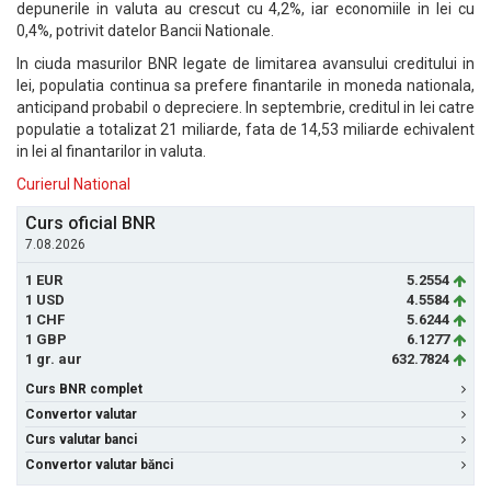
depunerile in valuta au crescut cu 4,2%, iar economiile in lei cu
0,4%, potrivit datelor Bancii Nationale.
In ciuda masurilor BNR legate de limitarea avansului creditului in
lei, populatia continua sa prefere finantarile in moneda nationala,
anticipand probabil o depreciere. In septembrie, creditul in lei catre
populatie a totalizat 21 miliarde, fata de 14,53 miliarde echivalent
in lei al finantarilor in valuta.
Curierul National
Curs oficial BNR
7.08.2026
1 EUR
5.2554
1 USD
4.5584
1 CHF
5.6244
1 GBP
6.1277
1 gr. aur
632.7824
Curs BNR complet
Convertor valutar
Curs valutar banci
Convertor valutar bănci