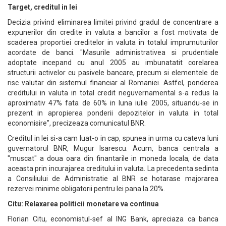
Target, creditul in lei
Decizia privind eliminarea limitei privind gradul de concentrare a
expunerilor din credite in valuta a bancilor a fost motivata de
scaderea proportiei creditelor in valuta in totalul imprumuturilor
acordate de banci. "Masurile administrativea si prudentiale
adoptate incepand cu anul 2005 au imbunatatit corelarea
structurii activelor cu pasivele bancare, precum si elementele de
risc valutar din sistemul financiar al Romaniei. Astfel, ponderea
creditului in valuta in total credit neguvernamental s-a redus la
aproximativ 47% fata de 60% in luna iulie 2005, situandu-se in
prezent in apropierea ponderii depozitelor in valuta in total
economisire", precizeaza comunicatul BNR.
Creditul in lei si-a cam luat-o in cap, spunea in urma cu cateva luni
guvernatorul BNR, Mugur Isarescu. Acum, banca centrala a
"muscat" a doua oara din finantarile in moneda locala, de data
aceasta prin incurajarea creditului in valuta. La precedenta sedinta
a Consiliului de Administratie al BNR se hotarase majorarea
rezervei minime obligatorii pentru lei pana la 20%.
Citu: Relaxarea politicii monetare va continua
Florian Citu, economistul-sef al ING Bank, apreciaza ca banca